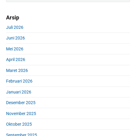
i
a
m
r
Arsip
a
c
r
h
Juli 2026
y
f
S
Juni 2026
o
i
r
d
Mei 2026
:
e
April 2026
b
a
Maret 2026
r
Februari 2026
Januari 2026
Desember 2025
November 2025
Oktober 2025
September 2025