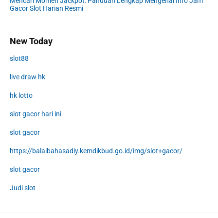
Mencari Momen Jackpot: Panduan Lengkap Mengenai Info Jam
Gacor Slot Harian Resmi
New Today
slot88
live draw hk
hk lotto
slot gacor hari ini
slot gacor
https://balaibahasadiy.kemdikbud.go.id/img/slot+gacor/
slot gacor
Judi slot