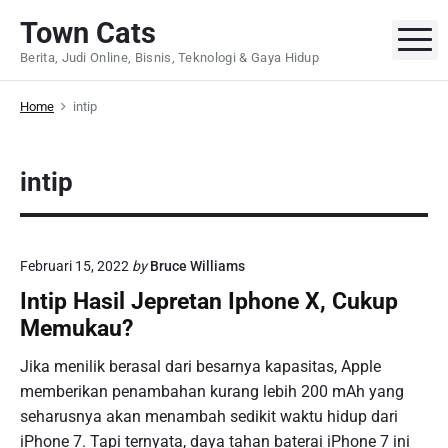
S
Town Cats
k
M
Berita, Judi Online, Bisnis, Teknologi & Gaya Hidup
i
p
Home
intip
t
o
c
intip
o
n
t
e
Februari 15, 2022
by
Bruce Williams
n
Intip Hasil Jepretan Iphone X, Cukup
t
Memukau?
Jika menilik berasal dari besarnya kapasitas, Apple
memberikan penambahan kurang lebih 200 mAh yang
seharusnya akan menambah sedikit waktu hidup dari
iPhone 7. Tapi ternyata, daya tahan baterai iPhone 7 ini