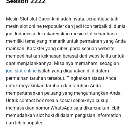
Season 2222
Mesin Slot slot Gacor kini udah nyata, senantiasa jadi
mesin slot online terpopuler dan jadi icon terbaik di dunia
judi Indonesia. Ini dikarenakan mesin slot senantiasa
memiliki tema yang menarik untuk permainan yang Anda
mainkan. Karakter yang diberi pada sebuah website
memperlihatkan kekhasan berasal dari website itu untuk
dapt menjalankannya. Misalnya memahami sebagian
judi slot online
istilah yang digunakan di didalam
permainan taruhan tersebut. Tingkatkan siasat Anda
untuk meyakinkan taruhan dan taruhan Anda
mempertahankan peluang yang menguntungkan Anda.
Untuk contact box media sosial sebaiknya cukup
memasukkan nomor WhatsApp saja dikarenakan lebih
memudahkan slot hoki di dalam pengisian information
dan lebih populer.