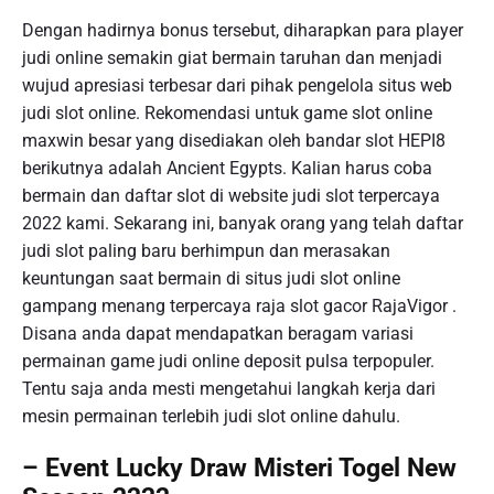
Dengan hadirnya bonus tersebut, diharapkan para player
judi online semakin giat bermain taruhan dan menjadi
wujud apresiasi terbesar dari pihak pengelola situs web
judi slot online. Rekomendasi untuk game slot online
maxwin besar yang disediakan oleh bandar slot HEPI8
berikutnya adalah Ancient Egypts. Kalian harus coba
bermain dan daftar slot di website judi slot terpercaya
2022 kami. Sekarang ini, banyak orang yang telah daftar
judi slot paling baru berhimpun dan merasakan
keuntungan saat bermain di situs judi slot online
gampang menang terpercaya raja slot gacor RajaVigor .
Disana anda dapat mendapatkan beragam variasi
permainan game judi online deposit pulsa terpopuler.
Tentu saja anda mesti mengetahui langkah kerja dari
mesin permainan terlebih judi slot online dahulu.
– Event Lucky Draw Misteri Togel New