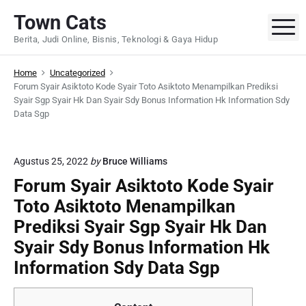
S
Town Cats
k
M
Berita, Judi Online, Bisnis, Teknologi & Gaya Hidup
i
p
Home
Uncategorized
t
Forum Syair Asiktoto Kode Syair Toto Asiktoto Menampilkan Prediksi
o
Syair Sgp Syair Hk Dan Syair Sdy Bonus Information Hk Information Sdy
c
Data Sgp
o
n
t
Agustus 25, 2022
by
Bruce Williams
e
Forum Syair Asiktoto Kode Syair
n
Toto Asiktoto Menampilkan
t
Prediksi Syair Sgp Syair Hk Dan
Syair Sdy Bonus Information Hk
Information Sdy Data Sgp