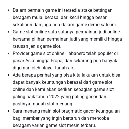
Dalam bermain game ini tersedia stake bettingan
beragam mulai berasal dari kecil hingga besar
sekalipun dan juga ada dalam game demo satu ini.
Game slot online satu-satunya permainan judi online
bersama pilihan permainan judi yang memiliki hingga
ratusan jenis game slot.
Provider game slot online Habanero telah populer di
pasar Asia hingga Eropa, dan sekarang pun banyak
digemari oleh player tanah air.
Ada berapa perihal yang bisa kita lakukan untuk bisa
dapat banyak keuntungan berasal dari game slot
online dan kami akan berikan sebagian game slot
paling baik tahun 2022 yang paling gacor dan
pastinya mudah slot menang.
Cara menang main slot pragmatic gacor keunggulan
bagi member yang ingin bertaruh dan mencoba
beragam varian game slot mesin terbaru.