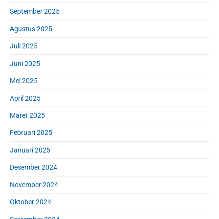
September 2025
Agustus 2025
Juli 2025
Juni 2025
Mei 2025
April 2025
Maret 2025
Februari 2025
Januari 2025
Desember 2024
November 2024
Oktober 2024