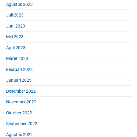
Agustus 2023
Juli 2023
Juni 2023
Mei 2023
April 2023
Maret 2023
Februari 2023
Januari 2023
Desember 2022
November 2022
Oktober 2022
September 2022
Agustus 2022