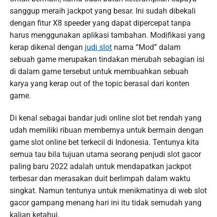
sanggup meraih jackpot yang besar. Ini sudah dibekali
dengan fitur X8 speeder yang dapat dipercepat tanpa
harus menggunakan aplikasi tambahan. Modifikasi yang
kerap dikenal dengan
judi slot
nama “Mod” dalam
sebuah game merupakan tindakan merubah sebagian isi
di dalam game tersebut untuk membuahkan sebuah
karya yang kerap out of the topic berasal dari konten
game.
Di kenal sebagai bandar judi online slot bet rendah yang
udah memiliki ribuan membernya untuk bermain dengan
game slot online bet terkecil di Indonesia. Tentunya kita
semua tau bila tujuan utama seorang penjudi slot gacor
paling baru 2022 adalah untuk mendapatkan jackpot
terbesar dan merasakan duit berlimpah dalam waktu
singkat. Namun tentunya untuk menikmatinya di web slot
gacor gampang menang hari ini itu tidak semudah yang
kalian ketahui.