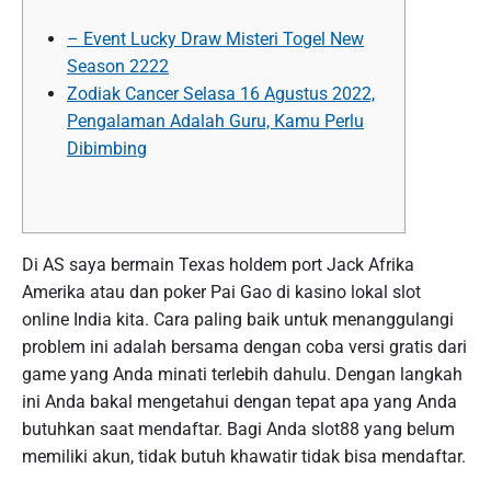
– Event Lucky Draw Misteri Togel New
Season 2222
Zodiak Cancer Selasa 16 Agustus 2022,
Pengalaman Adalah Guru, Kamu Perlu
Dibimbing
Di AS saya bermain Texas holdem port Jack Afrika
Amerika atau dan poker Pai Gao di kasino lokal slot
online India kita. Cara paling baik untuk menanggulangi
problem ini adalah bersama dengan coba versi gratis dari
game yang Anda minati terlebih dahulu. Dengan langkah
ini Anda bakal mengetahui dengan tepat apa yang Anda
butuhkan saat mendaftar. Bagi Anda slot88 yang belum
memiliki akun, tidak butuh khawatir tidak bisa mendaftar.