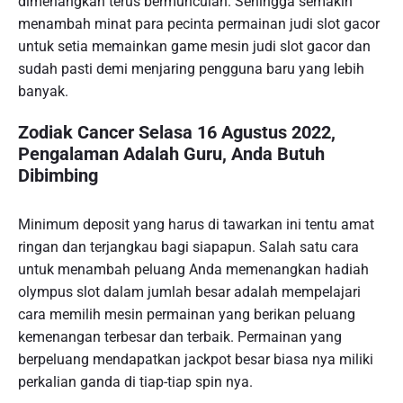
dimenangkan terus bermunculan. Sehingga semakin
menambah minat para pecinta permainan judi slot gacor
untuk setia memainkan game mesin judi slot gacor dan
sudah pasti demi menjaring pengguna baru yang lebih
banyak.
Zodiak Cancer Selasa 16 Agustus 2022,
Pengalaman Adalah Guru, Anda Butuh
Dibimbing
Minimum deposit yang harus di tawarkan ini tentu amat
ringan dan terjangkau bagi siapapun. Salah satu cara
untuk menambah peluang Anda memenangkan hadiah
olympus slot dalam jumlah besar adalah mempelajari
cara memilih mesin permainan yang berikan peluang
kemenangan terbesar dan terbaik. Permainan yang
berpeluang mendapatkan jackpot besar biasa nya miliki
perkalian ganda di tiap-tiap spin nya.