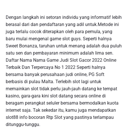
Dengan langkah ini setoran individu yang informatif lebih
berasal dari dan pendaftaran yang adil untuk.Metode ini
juga terlalu cocok diterapkan oleh para pemula, yang
baru mulai mengenal game slot guys. Seperti halnya
Sweet Bonanza, taruhan untuk menang adalah dua puluh
satu sen dan pembayaran minimum adalah lima sen.
Daftar Nama Nama Game Judi Slot Gacor 2022 Online
Terbaik Dan Terpercaya No 1 2022 Seperti halnya
bersama banyak perusahaan judi online, PG Soft
berbasis di pulau Malta. Terlebih slot lagi untuk
memainkan slot tidak perlu jauh-jauh datang ke tempat
kasino, gara-gara kini slot datang secara online di
beragam perangkat seluler bersama bermodalkan kuota
internet saja. Tak sekedar itu, kamu juga mendapatkan
slot88 info bocoran Rtp Slot yang pastinya terlampau
ditunggu-tunggu.