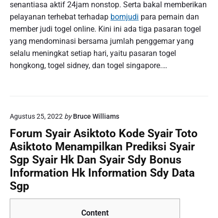
senantiasa aktif 24jam nonstop. Serta bakal memberikan
pelayanan terhebat terhadap
bomjudi
para pemain dan
member judi togel online. Kini ini ada tiga pasaran togel
yang mendominasi bersama jumlah penggemar yang
selalu meningkat setiap hari, yaitu pasaran togel
hongkong, togel sidney, dan togel singapore.…
Agustus 25, 2022
by
Bruce Williams
Forum Syair Asiktoto Kode Syair Toto
Asiktoto Menampilkan Prediksi Syair
Sgp Syair Hk Dan Syair Sdy Bonus
Information Hk Information Sdy Data
Sgp
Content