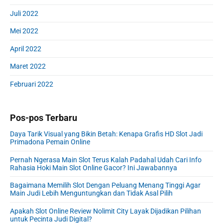
Juli 2022
Mei 2022
April 2022
Maret 2022
Februari 2022
Pos-pos Terbaru
Daya Tarik Visual yang Bikin Betah: Kenapa Grafis HD Slot Jadi
Primadona Pemain Online
Pernah Ngerasa Main Slot Terus Kalah Padahal Udah Cari Info
Rahasia Hoki Main Slot Online Gacor? Ini Jawabannya
Bagaimana Memilih Slot Dengan Peluang Menang Tinggi Agar
Main Judi Lebih Menguntungkan dan Tidak Asal Pilih
Apakah Slot Online Review Nolimit City Layak Dijadikan Pilihan
untuk Pecinta Judi Digital?