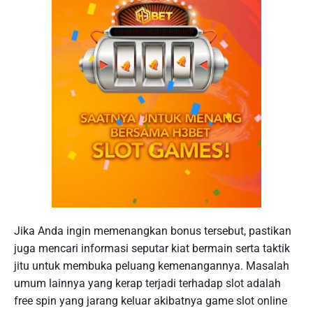
Jika Anda ingin memenangkan bonus tersebut, pastikan
juga mencari informasi seputar kiat bermain serta taktik
jitu untuk membuka peluang kemenangannya. Masalah
umum lainnya yang kerap terjadi terhadap slot adalah
free spin yang jarang keluar akibatnya game slot online