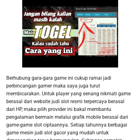
Berhubung gara-gara game ini cukup ramai jadi
perbincangan gamer maka saya juga turut
membicarakan. Untuk player yang senang nikmati game
berasal dari website judi slot resmi terpercaya berasal
dari HP, maka pilih provider ini bakal membantu
pengalaman bermain melalui grafik mobile berasal dari
game-game slot ciptaannya. Setiap tahunnya berbagai
game mesin judi slot gacor yang mudah untuk