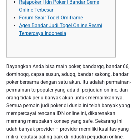
Rajapoker | Idn Poker | Bandar Ceme
Online Terbesar
Forum Syair Togel Omiframe
Agen Bandar Judi Togel Online Resmi
Terpercaya Indonesia
Bayangkan Anda bisa main poker, bandarqq, bandar 66,
dominoqq, capsa susun, aduqq, bandar sakong, bandar
poker bersama dengan satu akun. Itu adalah permainan-
permainan terpopuler yang ada di perjudian online, dan
orang tidak perlu banyak akun untuk memainkannya.
Semua pemain judi poker di dunia ini telah banyak yang
mempercayai rencana IDN online ini, dikarenakan
memang merupakan konsep yang safe. Sekarang ini
udah banyak provider – provider memiliki kualitas yang
miliki reputasi paling baik di industri perjudian online.