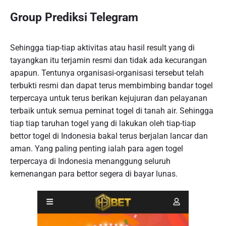
Group Prediksi Telegram
Sehingga tiap-tiap aktivitas atau hasil result yang di
tayangkan itu terjamin resmi dan tidak ada kecurangan
apapun. Tentunya organisasi-organisasi tersebut telah
terbukti resmi dan dapat terus membimbing bandar togel
terpercaya untuk terus berikan kejujuran dan pelayanan
terbaik untuk semua peminat togel di tanah air. Sehingga
tiap tiap taruhan togel yang di lakukan oleh tiap-tiap
bettor togel di Indonesia bakal terus berjalan lancar dan
aman. Yang paling penting ialah para agen togel
terpercaya di Indonesia menanggung seluruh
kemenangan para bettor segera di bayar lunas.