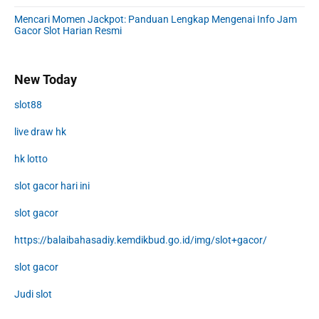
Mencari Momen Jackpot: Panduan Lengkap Mengenai Info Jam
Gacor Slot Harian Resmi
New Today
slot88
live draw hk
hk lotto
slot gacor hari ini
slot gacor
https://balaibahasadiy.kemdikbud.go.id/img/slot+gacor/
slot gacor
Judi slot