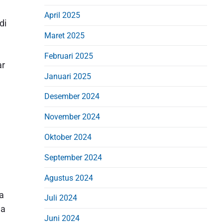
April 2025
di
Maret 2025
Februari 2025
ar
Januari 2025
Desember 2024
November 2024
Oktober 2024
September 2024
Agustus 2024
ia
Juli 2024
da
Juni 2024