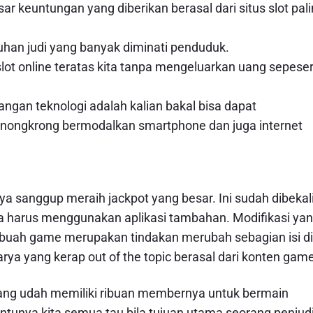
r keuntungan yang diberikan berasal dari situs slot pal
ruhan judi yang banyak diminati penduduk.
lot online teratas kita tanpa mengeluarkan uang sepese
gan teknologi adalah kalian bakal bisa dapat
nongkrong bermodalkan smartphone dan juga internet
a sanggup meraih jackpot yang besar. Ini sudah dibekal
pa harus menggunakan aplikasi tambahan. Modifikasi ya
uah game merupakan tindakan merubah sebagian isi di
 yang kerap out of the topic berasal dari konten game
h yang udah memiliki ribuan membernya untuk bermain
Tentunya kita semua tau bila tujuan utama seorang penjud