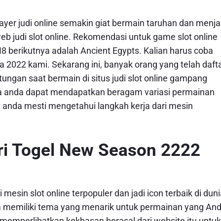
ayer judi online semakin giat bermain taruhan dan menja
web judi slot online. Rekomendasi untuk game slot online
8 berikutnya adalah Ancient Egypts. Kalian harus coba
aya 2022 kami. Sekarang ini, banyak orang yang telah daft
ungan saat bermain di situs judi slot online gampang
ana anda dapat mendapatkan beragam variasi permainan
ja anda mesti mengetahui langkah kerja dari mesin
ri Togel New Season 2222
 mesin slot online terpopuler dan jadi icon terbaik di dun
asa memiliki tema yang menarik untuk permainan yang An
memperlihatkan kekhasan berasal dari website itu untuk