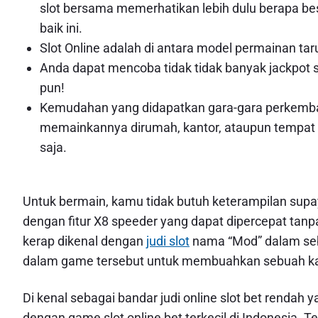
slot bersama memerhatikan lebih dulu berapa besa
baik ini.
Slot Online adalah di antara model permainan ta
Anda dapat mencoba tidak tidak banyak jackpot s
pun!
Kemudahan yang didapatkan gara-gara perkemban
memainkannya dirumah, kantor, ataupun tempat 
saja.
Untuk bermain, kamu tidak butuh keterampilan supay
dengan fitur X8 speeder yang dapat dipercepat tan
kerap dikenal dengan
judi slot
nama “Mod” dalam seb
dalam game tersebut untuk membuahkan sebuah karya
Di kenal sebagai bandar judi online slot bet renda
dengan game slot online bet terkecil di Indonesia. 