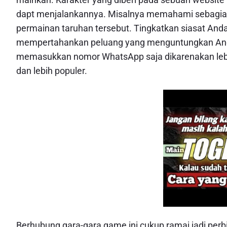
dapt menjalankannya. Misalnya memahami sebagi
permainan taruhan tersebut. Tingkatkan siasat And
mempertahankan peluang yang menguntungkan Anda.
memasukkan nomor WhatsApp saja dikarenakan lebi
dan lebih populer.
Berhubung gara-gara game ini cukup ramai jadi pe