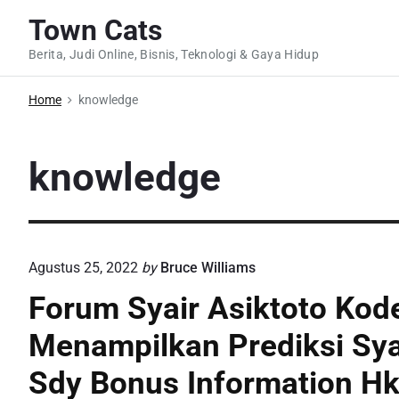
S
Town Cats
k
Berita, Judi Online, Bisnis, Teknologi & Gaya Hidup
i
p
Home
knowledge
t
o
c
knowledge
o
n
t
e
Agustus 25, 2022
by
Bruce Williams
n
Forum Syair Asiktoto Kode
t
Menampilkan Prediksi Sya
Sdy Bonus Information Hk