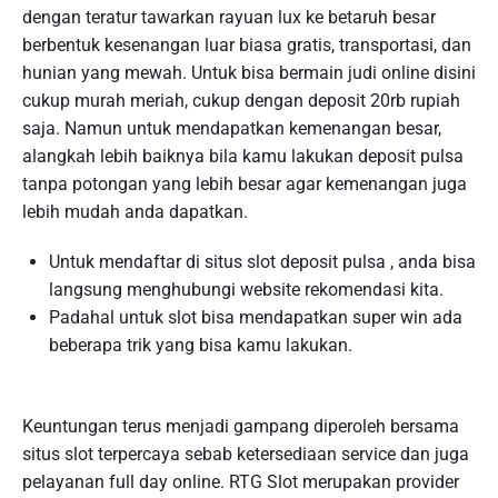
dengan teratur tawarkan rayuan lux ke betaruh besar
berbentuk kesenangan luar biasa gratis, transportasi, dan
hunian yang mewah. Untuk bisa bermain judi online disini
cukup murah meriah, cukup dengan deposit 20rb rupiah
saja. Namun untuk mendapatkan kemenangan besar,
alangkah lebih baiknya bila kamu lakukan deposit pulsa
tanpa potongan yang lebih besar agar kemenangan juga
lebih mudah anda dapatkan.
Untuk mendaftar di situs slot deposit pulsa , anda bisa
langsung menghubungi website rekomendasi kita.
Padahal untuk slot bisa mendapatkan super win ada
beberapa trik yang bisa kamu lakukan.
Keuntungan terus menjadi gampang diperoleh bersama
situs slot terpercaya sebab ketersediaan service dan juga
pelayanan full day online. RTG Slot merupakan provider