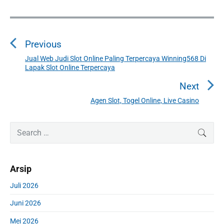
N
a
Previous
v
i
Jual Web Judi Slot Online Paling Terpercaya Winning568 Di
P
Lapak Slot Online Terpercaya
g
r
a
e
Next
v
s
Agen Slot, Togel Online, Live Casino
N
i
i
e
o
p
P
x
S
SEAR
u
r
o
e
t
i
s
a
s
p
m
p
r
o
Arsip
a
c
o
s
r
h
s
Juli 2026
y
t
f
t
S
:
Juni 2026
o
:
i
r
d
Mei 2026