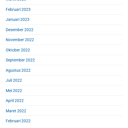
Februari 2023
Januari 2023
Desember 2022
November 2022
Oktober 2022
September 2022
Agustus 2022
Juli 2022
Mei 2022
April 2022
Maret 2022
Februari 2022