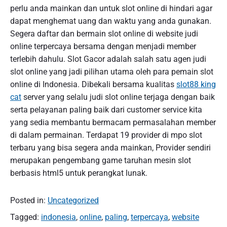
perlu anda mainkan dan untuk slot online di hindari agar
dapat menghemat uang dan waktu yang anda gunakan.
Segera daftar dan bermain slot online di website judi
online terpercaya bersama dengan menjadi member
terlebih dahulu. Slot Gacor adalah salah satu agen judi
slot online yang jadi pilihan utama oleh para pemain slot
online di Indonesia. Dibekali bersama kualitas
slot88 king
cat
server yang selalu judi slot online terjaga dengan baik
serta pelayanan paling baik dari customer service kita
yang sedia membantu bermacam permasalahan member
di dalam permainan. Terdapat 19 provider di mpo slot
terbaru yang bisa segera anda mainkan, Provider sendiri
merupakan pengembang game taruhan mesin slot
berbasis html5 untuk perangkat lunak.
Posted in:
Uncategorized
Tagged:
indonesia
,
online
,
paling
,
terpercaya
,
website