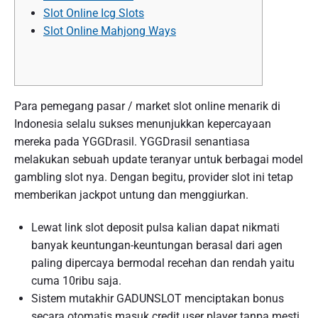
Slot Online Icg Slots
Slot Online Mahjong Ways
Para pemegang pasar / market slot online menarik di
Indonesia selalu sukses menunjukkan kepercayaan
mereka pada YGGDrasil. YGGDrasil senantiasa
melakukan sebuah update teranyar untuk berbagai model
gambling slot nya. Dengan begitu, provider slot ini tetap
memberikan jackpot untung dan menggiurkan.
Lewat link slot deposit pulsa kalian dapat nikmati
banyak keuntungan-keuntungan berasal dari agen
paling dipercaya bermodal recehan dan rendah yaitu
cuma 10ribu saja.
Sistem mutakhir GADUNSLOT menciptakan bonus
secara otomatis masuk credit user player tanpa mesti