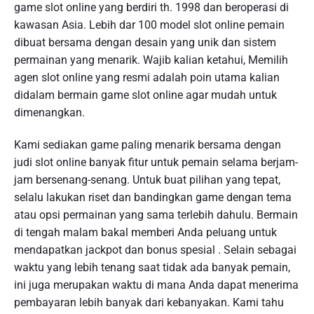
game slot online yang berdiri th. 1998 dan beroperasi di
kawasan Asia. Lebih dar 100 model slot online pemain
dibuat bersama dengan desain yang unik dan sistem
permainan yang menarik. Wajib kalian ketahui, Memilih
agen slot online yang resmi adalah poin utama kalian
didalam bermain game slot online agar mudah untuk
dimenangkan.
Kami sediakan game paling menarik bersama dengan
judi slot online banyak fitur untuk pemain selama berjam-
jam bersenang-senang. Untuk buat pilihan yang tepat,
selalu lakukan riset dan bandingkan game dengan tema
atau opsi permainan yang sama terlebih dahulu. Bermain
di tengah malam bakal memberi Anda peluang untuk
mendapatkan jackpot dan bonus spesial . Selain sebagai
waktu yang lebih tenang saat tidak ada banyak pemain,
ini juga merupakan waktu di mana Anda dapat menerima
pembayaran lebih banyak dari kebanyakan. Kami tahu