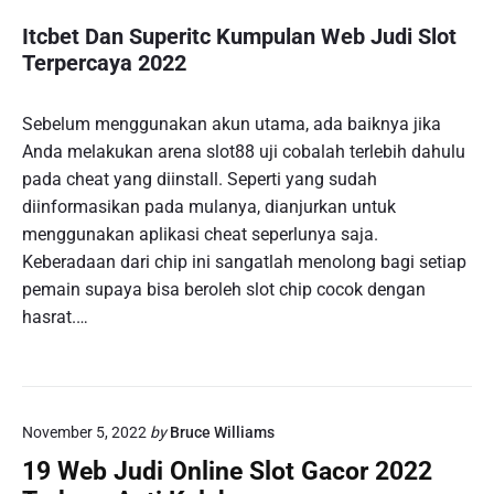
Itcbet Dan Superitc Kumpulan Web Judi Slot
Terpercaya 2022
Sebelum menggunakan akun utama, ada baiknya jika
Anda melakukan arena slot88 uji cobalah terlebih dahulu
pada cheat yang diinstall. Seperti yang sudah
diinformasikan pada mulanya, dianjurkan untuk
menggunakan aplikasi cheat seperlunya saja.
Keberadaan dari chip ini sangatlah menolong bagi setiap
pemain supaya bisa beroleh slot chip cocok dengan
hasrat.…
November 5, 2022
by
Bruce Williams
19 Web Judi Online Slot Gacor 2022