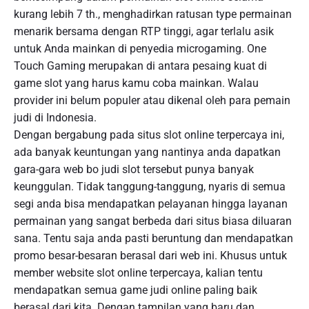
kurang lebih 7 th., menghadirkan ratusan type permainan
menarik bersama dengan RTP tinggi, agar terlalu asik
untuk Anda mainkan di penyedia microgaming. One
Touch Gaming merupakan di antara pesaing kuat di
game slot yang harus kamu coba mainkan. Walau
provider ini belum populer atau dikenal oleh para pemain
judi di Indonesia.
Dengan bergabung pada situs slot online terpercaya ini,
ada banyak keuntungan yang nantinya anda dapatkan
gara-gara web bo judi slot tersebut punya banyak
keunggulan. Tidak tanggung-tanggung, nyaris di semua
segi anda bisa mendapatkan pelayanan hingga layanan
permainan yang sangat berbeda dari situs biasa diluaran
sana. Tentu saja anda pasti beruntung dan mendapatkan
promo besar-besaran berasal dari web ini. Khusus untuk
member website slot online terpercaya, kalian tentu
mendapatkan semua game judi online paling baik
berasal dari kita. Dengan tampilan yang baru dan