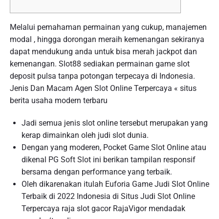
Melalui pemahaman permainan yang cukup, manajemen
modal , hingga dorongan meraih kemenangan sekiranya
dapat mendukung anda untuk bisa merah jackpot dan
kemenangan. Slot88 sediakan permainan game slot
deposit pulsa tanpa potongan terpecaya di Indonesia.
Jenis Dan Macam Agen Slot Online Terpercaya « situs
berita usaha modern terbaru
Jadi semua jenis slot online tersebut merupakan yang
kerap dimainkan oleh judi slot dunia.
Dengan yang moderen, Pocket Game Slot Online atau
dikenal PG Soft Slot ini berikan tampilan responsif
bersama dengan performance yang terbaik.
Oleh dikarenakan itulah Euforia Game Judi Slot Online
Terbaik di 2022 Indonesia di Situs Judi Slot Online
Terpercaya raja slot gacor RajaVigor mendadak