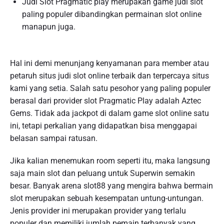
Judi Slot Pragmatic play merupakan game judi slot
paling populer dibandingkan permainan slot online
manapun juga.
Hal ini demi menunjang kenyamanan para member atau
petaruh situs judi slot online terbaik dan terpercaya situs
kami yang setia. Salah satu pesohor yang paling populer
berasal dari provider slot Pragmatic Play adalah Aztec
Gems. Tidak ada jackpot di dalam game slot online satu
ini, tetapi perkalian yang didapatkan bisa menggapai
belasan sampai ratusan.
Jika kalian menemukan room seperti itu, maka langsung
saja main slot dan peluang untuk Superwin semakin
besar. Banyak arena slot88 yang mengira bahwa bermain
slot merupakan sebuah kesempatan untung-untungan.
Jenis provider ini merupakan provider yang terlalu
populer dan memiliki jumlah pemain terbanyak yang