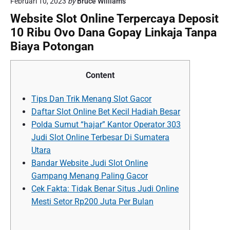
Februari 10, 2023
by
Bruce Williams
Website Slot Online Terpercaya Deposit
10 Ribu Ovo Dana Gopay Linkaja Tanpa
Biaya Potongan
Content
Tips Dan Trik Menang Slot Gacor
Daftar Slot Online Bet Kecil Hadiah Besar
Polda Sumut “hajar” Kantor Operator 303
Judi Slot Online Terbesar Di Sumatera
Utara
Bandar Website Judi Slot Online
Gampang Menang Paling Gacor
Cek Fakta: Tidak Benar Situs Judi Online
Mesti Setor Rp200 Juta Per Bulan