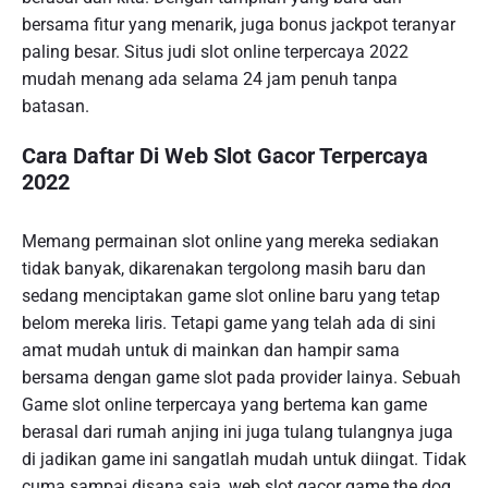
bersama fitur yang menarik, juga bonus jackpot teranyar
paling besar. Situs judi slot online terpercaya 2022
mudah menang ada selama 24 jam penuh tanpa
batasan.
Cara Daftar Di Web Slot Gacor Terpercaya
2022
Memang permainan slot online yang mereka sediakan
tidak banyak, dikarenakan tergolong masih baru dan
sedang menciptakan game slot online baru yang tetap
belom mereka liris. Tetapi game yang telah ada di sini
amat mudah untuk di mainkan dan hampir sama
bersama dengan game slot pada provider lainya. Sebuah
Game slot online terpercaya yang bertema kan game
berasal dari rumah anjing ini juga tulang tulangnya juga
di jadikan game ini sangatlah mudah untuk diingat. Tidak
cuma sampai disana saja, web slot gacor game the dog