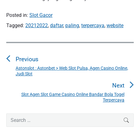
Posted in:
Slot Gacor
Tagged:
20212022
,
daftar
,
paling
,
terpercaya
,
website
N
a
Previous
v
i
Astonslot : Astonbet > Web Slot Pulsa, Agen Casino Online,
P
Judi Slot
g
r
a
e
Next
v
s
Slot Agen Slot Game Casino Online Bandar Bola Togel
N
i
Terpercaya
i
e
o
p
x
u
P
S
o
t
SEAR
r
s
e
s
p
i
a
p
o
m
r
o