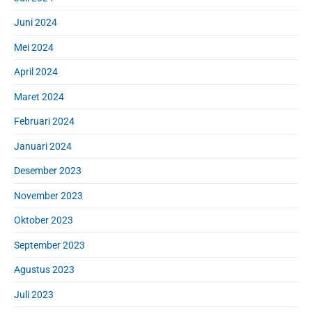
Juni 2024
Mei 2024
April 2024
Maret 2024
Februari 2024
Januari 2024
Desember 2023
November 2023
Oktober 2023
September 2023
Agustus 2023
Juli 2023