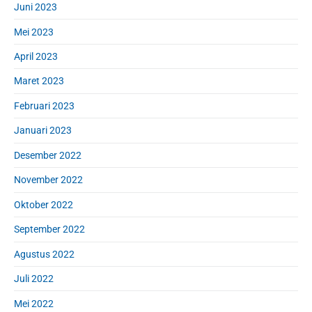
Juni 2023
Mei 2023
April 2023
Maret 2023
Februari 2023
Januari 2023
Desember 2022
November 2022
Oktober 2022
September 2022
Agustus 2022
Juli 2022
Mei 2022