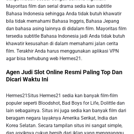
Mayoritas film dan serial drama sedia kan subtitle
Bahasa Indonesia sehingga Anda tidak butuh khawatir
bila tidak memahami Bahasa Inggris, Bahasa Jepang
dan bahasa asing lainnya di didalam film. Mayoritas film
tersedia subtitle Bahasa Indonesia jadi Anda tidak butuh
khawatir kesusahan di dalam memahami jalan cerita
film. Terakhir Anda harus menggunakan aplikasi VPN
agar bisa terhubung web Hermes21.
Agen Judi Slot Online Resmi Paling Top Dan
Dicari Waktu Ini
Hermes21Situs Hermes21 sedia kan banyak film-film
populer seperti Bloodshot, Bad Boys for Life, Dolittle dan
lain sebagainya. Situs ini juga sedia kan banyak film dari
beragam negara layaknya Amerika Serikat, India dan
Korea Selatan. Secara tampilan situs ini sangat simple,
dan asyiknya cukup bersih dari iklan yang mengganggu.