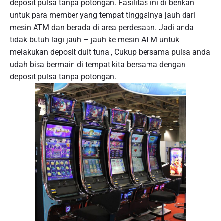
deposit pulsa tanpa potongan. Fasilitas ini di berikan
untuk para member yang tempat tinggalnya jauh dari
mesin ATM dan berada di area perdesaan. Jadi anda
tidak butuh lagi jauh – jauh ke mesin ATM untuk
melakukan deposit duit tunai, Cukup bersama pulsa anda
udah bisa bermain di tempat kita bersama dengan
deposit pulsa tanpa potongan.