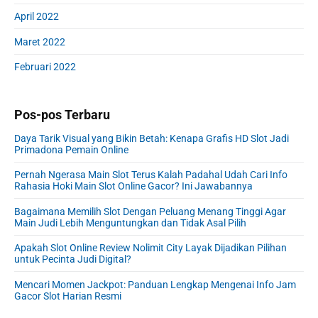
April 2022
Maret 2022
Februari 2022
Pos-pos Terbaru
Daya Tarik Visual yang Bikin Betah: Kenapa Grafis HD Slot Jadi
Primadona Pemain Online
Pernah Ngerasa Main Slot Terus Kalah Padahal Udah Cari Info
Rahasia Hoki Main Slot Online Gacor? Ini Jawabannya
Bagaimana Memilih Slot Dengan Peluang Menang Tinggi Agar
Main Judi Lebih Menguntungkan dan Tidak Asal Pilih
Apakah Slot Online Review Nolimit City Layak Dijadikan Pilihan
untuk Pecinta Judi Digital?
Mencari Momen Jackpot: Panduan Lengkap Mengenai Info Jam
Gacor Slot Harian Resmi