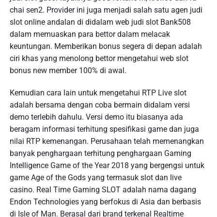
chai sen2. Provider ini juga menjadi salah satu agen judi
slot online andalan di didalam web judi slot Bank508
dalam memuaskan para bettor dalam melacak
keuntungan. Memberikan bonus segera di depan adalah
ciri khas yang menolong bettor mengetahui web slot
bonus new member 100% di awal.
Kemudian cara lain untuk mengetahui RTP Live slot
adalah bersama dengan coba bermain didalam versi
demo terlebih dahulu. Versi demo itu biasanya ada
beragam informasi terhitung spesifikasi game dan juga
nilai RTP kemenangan. Perusahaan telah memenangkan
banyak penghargaan terhitung penghargaan Gaming
Intelligence Game of the Year 2018 yang bergengsi untuk
game Age of the Gods yang termasuk slot dan live
casino. Real Time Gaming SLOT adalah nama dagang
Endon Technologies yang berfokus di Asia dan berbasis
di Isle of Man. Berasal dari brand terkenal Realtime