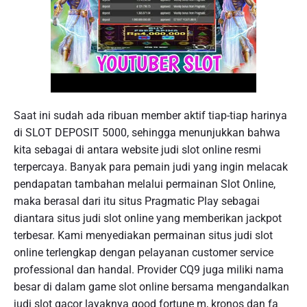
Saat ini sudah ada ribuan member aktif tiap-tiap harinya
di SLOT DEPOSIT 5000, sehingga menunjukkan bahwa
kita sebagai di antara website judi slot online resmi
terpercaya. Banyak para pemain judi yang ingin melacak
pendapatan tambahan melalui permainan Slot Online,
maka berasal dari itu situs Pragmatic Play sebagai
diantara situs judi slot online yang memberikan jackpot
terbesar. Kami menyediakan permainan situs judi slot
online terlengkap dengan pelayanan customer service
professional dan handal. Provider CQ9 juga miliki nama
besar di dalam game slot online bersama mengandalkan
judi slot gacor layaknya good fortune m, kronos dan fa