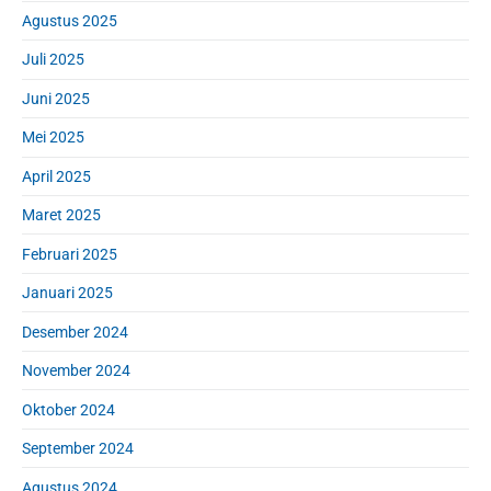
Agustus 2025
Juli 2025
Juni 2025
Mei 2025
April 2025
Maret 2025
Februari 2025
Januari 2025
Desember 2024
November 2024
Oktober 2024
September 2024
Agustus 2024