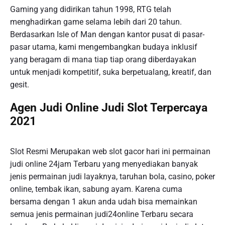
Gaming yang didirikan tahun 1998, RTG telah
menghadirkan game selama lebih dari 20 tahun.
Berdasarkan Isle of Man dengan kantor pusat di pasar-
pasar utama, kami mengembangkan budaya inklusif
yang beragam di mana tiap tiap orang diberdayakan
untuk menjadi kompetitif, suka berpetualang, kreatif, dan
gesit.
Agen Judi Online Judi Slot Terpercaya
2021
Slot Resmi Merupakan web slot gacor hari ini permainan
judi online 24jam Terbaru yang menyediakan banyak
jenis permainan judi layaknya, taruhan bola, casino, poker
online, tembak ikan, sabung ayam. Karena cuma
bersama dengan 1 akun anda udah bisa memainkan
semua jenis permainan judi24online Terbaru secara