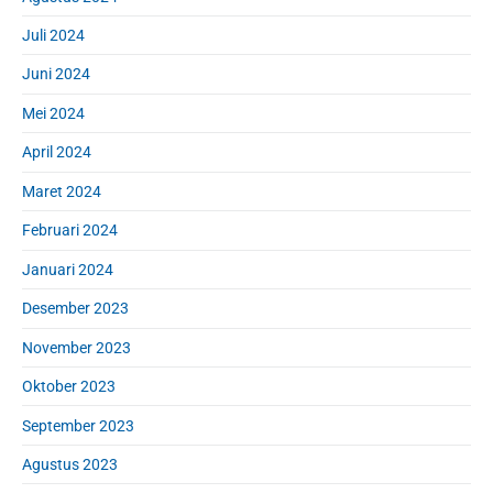
Juli 2024
Juni 2024
Mei 2024
April 2024
Maret 2024
Februari 2024
Januari 2024
Desember 2023
November 2023
Oktober 2023
September 2023
Agustus 2023