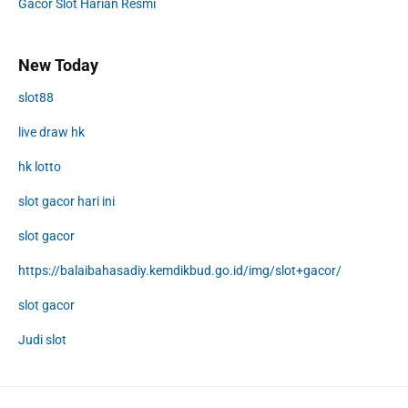
Gacor Slot Harian Resmi
New Today
slot88
live draw hk
hk lotto
slot gacor hari ini
slot gacor
https://balaibahasadiy.kemdikbud.go.id/img/slot+gacor/
slot gacor
Judi slot