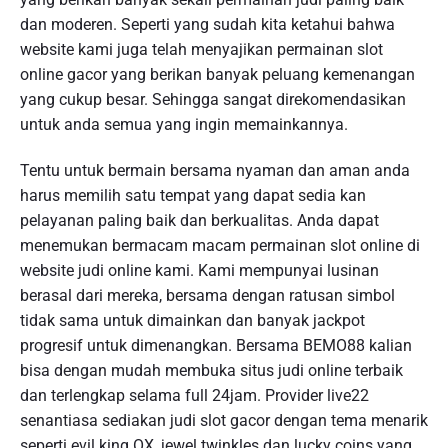
dan moderen. Seperti yang sudah kita ketahui bahwa
website kami juga telah menyajikan permainan slot
online gacor yang berikan banyak peluang kemenangan
yang cukup besar. Sehingga sangat direkomendasikan
untuk anda semua yang ingin memainkannya.
Tentu untuk bermain bersama nyaman dan aman anda
harus memilih satu tempat yang dapat sedia kan
pelayanan paling baik dan berkualitas. Anda dapat
menemukan bermacam macam permainan slot online di
website judi online kami. Kami mempunyai lusinan
berasal dari mereka, bersama dengan ratusan simbol
tidak sama untuk dimainkan dan banyak jackpot
progresif untuk dimenangkan. Bersama BEMO88 kalian
bisa dengan mudah membuka situs judi online terbaik
dan terlengkap selama full 24jam. Provider live22
senantiasa sediakan judi slot gacor dengan tema menarik
seperti evil king OX, jewel twinkles dan lucky coins yang