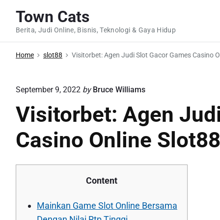
S
Town Cats
k
Berita, Judi Online, Bisnis, Teknologi & Gaya Hidup
i
p
Home
slot88
Visitorbet: Agen Judi Slot Gacor Games Casino O
t
o
c
September 9, 2022
by
Bruce Williams
o
Visitorbet: Agen Jud
n
t
Casino Online Slot8
e
n
t
Content
Mainkan Game Slot Online Bersama
Dengan Nilai Rtp Tinggi