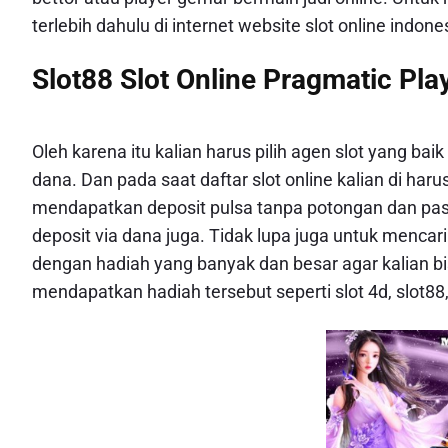
terlebih dahulu di internet website slot online indo
Slot88 Slot Online Pragmatic Pla
Oleh karena itu kalian harus pilih agen slot yang ba
dana. Dan pada saat daftar slot online kalian di har
mendapatkan deposit pulsa tanpa potongan dan pas
deposit via dana juga. Tidak lupa juga untuk menca
dengan hadiah yang banyak dan besar agar kalian 
mendapatkan hadiah tersebut seperti slot 4d, slot88, 