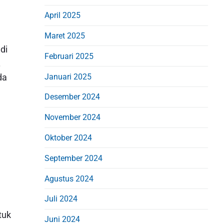
April 2025
Maret 2025
di
Februari 2025
.
Januari 2025
da
Desember 2024
November 2024
Oktober 2024
September 2024
Agustus 2024
Juli 2024
tuk
Juni 2024