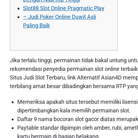
Slot88 Slot Online Pragmatic Play
– Judi Poker Online Duwit Asli
Paling Baik
Jika terlalu tinggi, permainan tidak bakal untung unt
rekomendasi penyedia permainan slot online terbaik
Situs Judi Slot Terbaru, link Alternatif Asian4D me
terbilang amat besar dibadingkan bersama RTP yang di
Memeriksa apakah situs tersebut memiliki lisensi 
dipertimbangkan kala memilih permainan slot.
Daftar 9 nama bocoran slot gacor diatas merupaka
Paytable standar dipimpin oleh amber, rubi, ame
kartu bermain di bagian belakang.