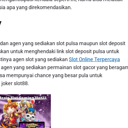
nesia apa yang direkomendasikan.
y
ik dan agen yang sediakan slot pulsa maupun slot deposit
uskan untuk menghendaki link slot deposit pulsa untuk
tinya agen slot yang sediakan
Slot Online Terpercaya
ri agen yang sediakan permainan slot gacor yang beraga
bisa mempunyai chance yang besar pula untuk
joker slot88.