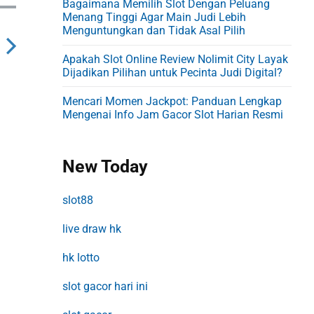
Bagaimana Memilih Slot Dengan Peluang
Menang Tinggi Agar Main Judi Lebih
Menguntungkan dan Tidak Asal Pilih
Apakah Slot Online Review Nolimit City Layak
N
Dijadikan Pilihan untuk Pecinta Judi Digital?
e
Mencari Momen Jackpot: Panduan Lengkap
x
Mengenai Info Jam Gacor Slot Harian Resmi
p
New Today
o
s
slot88
live draw hk
hk lotto
slot gacor hari ini