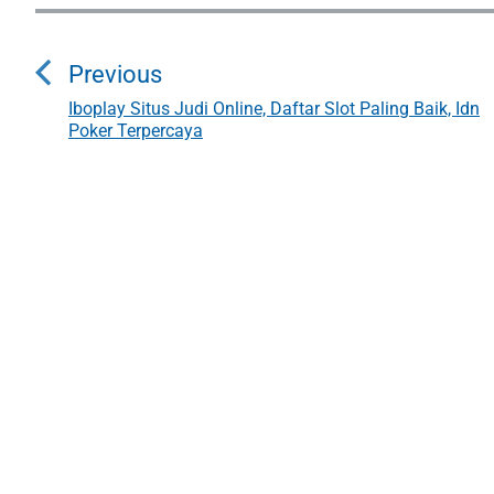
N
a
Previous
v
Iboplay Situs Judi Online, Daftar Slot Paling Baik, Idn
P
Poker Terpercaya
r
i
e
g
v
i
a
o
s
u
s
i
p
p
o
s
o
t
s
: