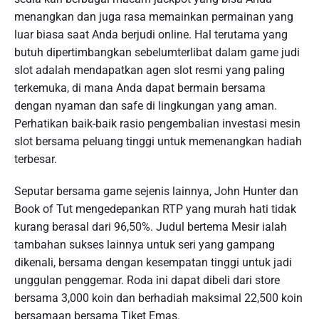
menangkan dan juga rasa memainkan permainan yang
luar biasa saat Anda berjudi online. Hal terutama yang
butuh dipertimbangkan sebelumterlibat dalam game judi
slot adalah mendapatkan agen slot resmi yang paling
terkemuka, di mana Anda dapat bermain bersama
dengan nyaman dan safe di lingkungan yang aman.
Perhatikan baik-baik rasio pengembalian investasi mesin
slot bersama peluang tinggi untuk memenangkan hadiah
terbesar.
Seputar bersama game sejenis lainnya, John Hunter dan
Book of Tut mengedepankan RTP yang murah hati tidak
kurang berasal dari 96,50%. Judul bertema Mesir ialah
tambahan sukses lainnya untuk seri yang gampang
dikenali, bersama dengan kesempatan tinggi untuk jadi
unggulan penggemar. Roda ini dapat dibeli dari store
bersama 3,000 koin dan berhadiah maksimal 22,500 koin
bersamaan bersama Tiket Emas.