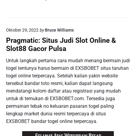
Oktober 29, 2022
by
Bruce Williams
Pragmatic: Situs Judi Slot Online &
Slot88 Gacor Pulsa
Untuk langkah pertama cara mudah menang bermain judi
togel tentunya harus bermain di EXSBOBET situs taruhan
togel online terpercaya. Setelah kalian yakin website
tersebut bandar toto resmi, kalian dapat langsung
mendatangi kolom daftar atau registrasi yang mudah
untuk di temukan di EXSBOBET.com. Tersedia juga
permainan tebak no keluaran pasaran togel paling
lengkap market dunia resmi terpercaya di situs
EXSBOBET bandar togel online terpercaya.