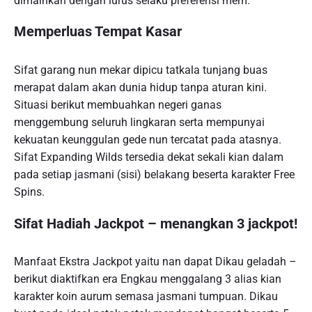
dimainkan dengan lurus selaku preferensi mem.
Memperluas Tempat Kasar
Sifat garang nun mekar dipicu tatkala tunjang buas
merapat dalam akan dunia hidup tanpa aturan kini.
Situasi berikut membuahkan negeri ganas
menggembung seluruh lingkaran serta mempunyai
kekuatan keunggulan gede nun tercatat pada atasnya.
Sifat Expanding Wilds tersedia dekat sekali kian dalam
pada setiap jasmani (sisi) belakang beserta karakter Free
Spins.
Sifat Hadiah Jackpot – menangkan 3 jackpot!
Manfaat Ekstra Jackpot yaitu nan dapat Dikau geladah –
berikut diaktifkan era Engkau menggalang 3 alias kian
karakter koin aurum semasa jasmani tumpuan. Dikau