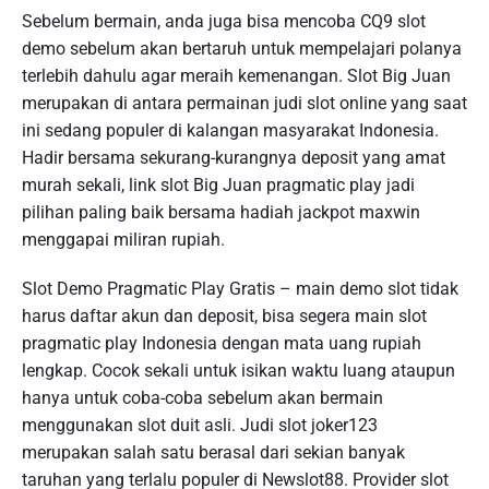
Sebelum bermain, anda juga bisa mencoba CQ9 slot
demo sebelum akan bertaruh untuk mempelajari polanya
terlebih dahulu agar meraih kemenangan. Slot Big Juan
merupakan di antara permainan judi slot online yang saat
ini sedang populer di kalangan masyarakat Indonesia.
Hadir bersama sekurang-kurangnya deposit yang amat
murah sekali, link slot Big Juan pragmatic play jadi
pilihan paling baik bersama hadiah jackpot maxwin
menggapai miliran rupiah.
Slot Demo Pragmatic Play Gratis – main demo slot tidak
harus daftar akun dan deposit, bisa segera main slot
pragmatic play Indonesia dengan mata uang rupiah
lengkap. Cocok sekali untuk isikan waktu luang ataupun
hanya untuk coba-coba sebelum akan bermain
menggunakan slot duit asli. Judi slot joker123
merupakan salah satu berasal dari sekian banyak
taruhan yang terlalu populer di Newslot88. Provider slot