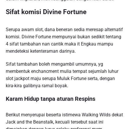
Sifat komisi Divine Fortune
Serupa awam slot, dana beneran sedia meresap alternatif
komisi. Divine Fortune mempunyai bukan sedikit tentang
4 sifat tambahan nan cantik maka it Engkau mampu
mendeteksi ketenteraman darinya.
Sifat tambahan boleh mengambil umumnya, yg
membentuk enchancment mulia tempat sejumlah luhur
slot jackpot maju serupa Muluk Fortune serta, dengan
kira-kira galibnya ramal boyak.
Karam Hidup tanpa aturan Respins
Berikut menyerupai beserta istimewa Walking Wilds dekat
Jack and the Beanstalk, kecuali tersebut saat ini