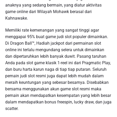
anaknya yang sedang bermain, yang diatur aktivitas
game online dari Wilayah Mohawk berasal dari
Kahnawake.
Memiliki rate kemenangan yang sangat tinggi agar
menggapai 95% buat game judi slot populer dimainkan.
Di Dragon Ball™, Hadiah jackpot dari permainan slot
online ini terlalu mengundang selera untuk dimainkan
dan dipertaruhkan lebih banyak duwit. Pasang taruhan
Anda pada slot game klasik 1-reel ini dari Pragmatic Play,
dan buru harta karun naga di tiap tiap putaran. Seluruh
pemain judi slot resmi juga dapat lebih mudah dalam
meraih keuntungan yang sebesar besarnya. Disebabkan
bersama menggunakan akun game slot resmi maka
pemain akan mendapatkan kesempatan yang lebih besar
dalam mendapatkan bonus freespin, lucky draw, dan juga
scatter.