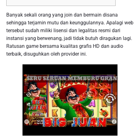
Banyak sekali orang yang join dan bermain disana
sehingga terjamin mutu dan keunggulannya. Apalagi web
tersebut sudah miliki lisensi dan legalitas resmi dari
instansi yang berwenang, jadi tidak butuh diragukan lagi.
Ratusan game bersama kualitas grafis HD dan audio
terbaik, disuguhkan oleh provider ini.