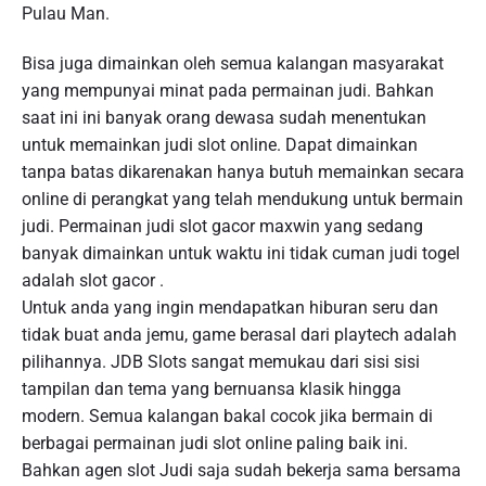
Pulau Man.
Bisa juga dimainkan oleh semua kalangan masyarakat
yang mempunyai minat pada permainan judi. Bahkan
saat ini ini banyak orang dewasa sudah menentukan
untuk memainkan judi slot online. Dapat dimainkan
tanpa batas dikarenakan hanya butuh memainkan secara
online di perangkat yang telah mendukung untuk bermain
judi. Permainan judi slot gacor maxwin yang sedang
banyak dimainkan untuk waktu ini tidak cuman judi togel
adalah slot gacor .
Untuk anda yang ingin mendapatkan hiburan seru dan
tidak buat anda jemu, game berasal dari playtech adalah
pilihannya. JDB Slots sangat memukau dari sisi sisi
tampilan dan tema yang bernuansa klasik hingga
modern. Semua kalangan bakal cocok jika bermain di
berbagai permainan judi slot online paling baik ini.
Bahkan agen slot Judi saja sudah bekerja sama bersama