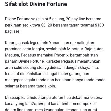
Sifat slot Divine Fortune
Divine Fortune yakni slot 5 gelung, 20 pay line bersama
perkiraan sedikitnya $0. 20 bersama tagan teramai $100
bagi sesi.
Kurang sosok legendaris Yunani nan memalingkan
prominen serta langka, seolah-olah Minotaur, Raja hutan,
Medusa, Pegasus memakai Phoenix, bertambah stan
paham Divine Fortune. Karakter Pegasus melantunkan
arah solid sedang slot yg didesain dengan khayali itu:
tersebut didefinisikan sebagai teater garang nan
mengoper segala tanda nan berlainan hanya tanda ronde
selamat bersama tanda koin.
Di setiap kala hidup tanpa aturan tiba dekat mono zona
kasar yang lain2x, tempat kasar tentu menumpuk di
dalam lingkaran, men keunggulan dengan kian aurat.