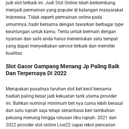
judi slot terbaik ini. Judi Slot Online telah berkembang
menjadi permainan yang populer di kalangan masyarakat
Indonesia. Tidak seperti permainan online pada
umumnya, hadir bersama dengan tawarkan berbagai type
keuntungan untuk kamu. Tentu untuk bermain dengan
nyaman dan safe anda harus menentukan satu tempat
yang dapat menyediakan service terbaik dan memiliki
kualitas.
Slot Gacor Gampang Menang Jp Paling Baik
Dan Terpercaya Di 2022
Merupakan pusatnya taruhan slot bet kecil bersama
hadiah paling besar jadi kekuatan tarik utama provider
ini. Bahkan nominal minimum bet nya cuma lebih berasal
dari satu rupiah saja tetapi senantiasa beri tambahan
peluang menang hingga ratusan ribu rupiah. 2021 dan
2022 provider slot online Live22 capai rekor pencarian