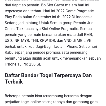
dari tiap tiap pemain. Bo Slot Gacor malam hari ini
terpercaya dan terbaru Hari Ini 2022 Game Pragmatic
Play Pada bulan September ini th. 2022 Di Indonesia
Sedang jadi bintang Untuk Semua group Pemain Judi
Online Terkhusus nya Slot Online Pragmatic. Semua
pemain yang bermain bersama akun mata duit RMB,
USD, INR, MYR, THB, KRW, IDR, dan VND di MG LIVE
berhak untuk ikuti Bagi-Bagi Hadiah iPhone. Setiap hari
Rabu sepanjang periode promosi, satu pemenang
beruntung akan dipilih acak untuk memenangkan sebuah
iPhone 13 Pro 256 GB.
Daftar Bandar Togel Terpercaya Dan
Terbaik
Beberapa pemain bisa tersambung bersama dengan
perjudian togel online selengkapnya dan gampang gara-