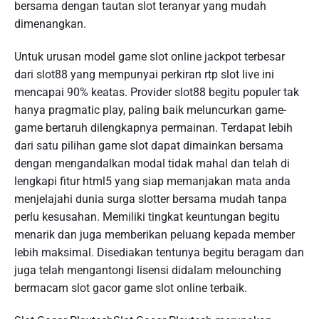
bersama dengan tautan slot teranyar yang mudah
dimenangkan.
Untuk urusan model game slot online jackpot terbesar
dari slot88 yang mempunyai perkiran rtp slot live ini
mencapai 90% keatas. Provider slot88 begitu populer tak
hanya pragmatic play, paling baik meluncurkan game-
game bertaruh dilengkapnya permainan. Terdapat lebih
dari satu pilihan game slot dapat dimainkan bersama
dengan mengandalkan modal tidak mahal dan telah di
lengkapi fitur html5 yang siap memanjakan mata anda
menjelajahi dunia surga slotter bersama mudah tanpa
perlu kesusahan. Memiliki tingkat keuntungan begitu
menarik dan juga memberikan peluang kepada member
lebih maksimal. Disediakan tentunya begitu beragam dan
juga telah mengantongi lisensi didalam melounching
bermacam slot gacor game slot online terbaik.