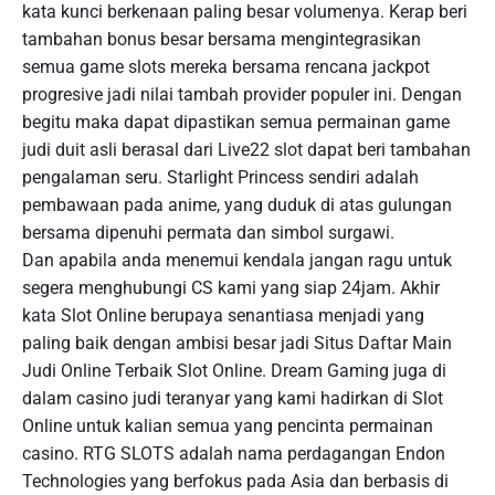
kata kunci berkenaan paling besar volumenya. Kerap beri
tambahan bonus besar bersama mengintegrasikan
semua game slots mereka bersama rencana jackpot
progresive jadi nilai tambah provider populer ini. Dengan
begitu maka dapat dipastikan semua permainan game
judi duit asli berasal dari Live22 slot dapat beri tambahan
pengalaman seru. Starlight Princess sendiri adalah
pembawaan pada anime, yang duduk di atas gulungan
bersama dipenuhi permata dan simbol surgawi.
Dan apabila anda menemui kendala jangan ragu untuk
segera menghubungi CS kami yang siap 24jam. Akhir
kata Slot Online berupaya senantiasa menjadi yang
paling baik dengan ambisi besar jadi Situs Daftar Main
Judi Online Terbaik Slot Online. Dream Gaming juga di
dalam casino judi teranyar yang kami hadirkan di Slot
Online untuk kalian semua yang pencinta permainan
casino. RTG SLOTS adalah nama perdagangan Endon
Technologies yang berfokus pada Asia dan berbasis di