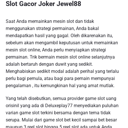
Slot Gacor Joker Jewel88
Saat Anda memainkan mesin slot dan tidak
menggunakan strategi permainan, Anda bakal
mendapatkan hasil yang gagal. Oleh dikarenakan itu,
sebelum akan mengambil keputusan untuk memainkan
mesin slot online, Anda perlu menyiapkan strategi
permainan. Trik bermain mesin slot online selanjutnya
adalah bertaruh dengan duwit yang sedikit.
Menghabiskan sedikit modal adalah perihal yang terlalu
perlu bagi pemula, atau bagi para pemain mempunyai
pengalaman , itu kemungkinan hal yang amat mutlak.
Yang telah disebutkan, semua provider game slot uang
orisinil yang ada di Deluxeplay77 menyediakan puluhan
varian game slot terkini bersama dengan tema tidak
serupa. Mulai dari game slot bet kecil sampai bet besar
maupun 3 reel slot hingga 5 reel slot ada untuk Anda