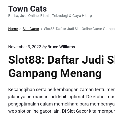
S
Town Cats
k
Berita, Judi Online, Bisnis, Teknologi & Gaya Hidup
i
p
Home
Slot Gacor
Slot88: Daftar Judi Slot Online Gacor Gam
t
o
c
November 3, 2022
by
Bruce Williams
o
Slot88: Daftar Judi S
n
t
Gampang Menang
e
n
Kecanggihan serta perkembangan zaman tentu men
t
jalannya permainan jadi lebih optimal. Diketahui ma
pengoptimalan dalam memelihara para membernya. 
web slot online gacor lain. Di Slot Gacor kita memp