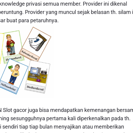
knowledge privasi semua member. Provider ini dikenal
runtung. Provider yang muncul sejak belasan th. silam i
sar buat para petaruhnya.
ION Slot gacor juga bisa mendapatkan kemenangan bersa
aming sesungguhnya pertama kali diperkenalkan pada th.
ni sendiri tiap tiap bulan menyajikan atau memberikan