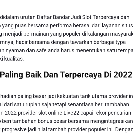
didalam urutan Daftar Bandar Judi Slot Terpercaya dan
 yang puas bersama performa berasal dari layanan situs
mbang menjadi permainan yang populer di kalangan masyara
umnya, hadir bersama dengan tawarkan berbagai type
an nyaman dan safe anda harus menentukan satu tempa
 kualitas.
aling Baik Dan Terpercaya Di 2022
adiah paling besar jadi kekuatan tarik utama provider in
dari satu rupiah saja tetapi senantiasa beri tambahan
 2022 provider slot online Live22 capai rekor pencarian
ap beri tambahan bonus besar bersama mengintegrasikan
ogresive jadi nilai tambah provider populer ini. Denga