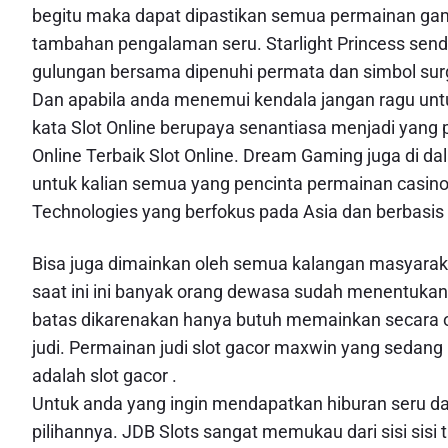
begitu maka dapat dipastikan semua permainan game j
tambahan pengalaman seru. Starlight Princess send
gulungan bersama dipenuhi permata dan simbol sur
Dan apabila anda menemui kendala jangan ragu unt
kata Slot Online berupaya senantiasa menjadi yang p
Online Terbaik Slot Online. Dream Gaming juga di dal
untuk kalian semua yang pencinta permainan casi
Technologies yang berfokus pada Asia dan berbasis 
Bisa juga dimainkan oleh semua kalangan masyara
saat ini ini banyak orang dewasa sudah menentukan
batas dikarenakan hanya butuh memainkan secara o
judi. Permainan judi slot gacor maxwin yang sedang 
adalah slot gacor .
Untuk anda yang ingin mendapatkan hiburan seru dan
pilihannya. JDB Slots sangat memukau dari sisi sis