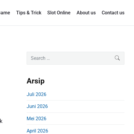
Game
Tips & Trick
Slot Online
About us
Contact us
P
S
SEARC
e
r
a
i
r
Arsip
m
c
a
h
Juli 2026
r
f
Juni 2026
o
y
r
S
Mei 2026
k
:
i
n
April 2026