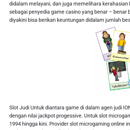
didalam melayani, dan juga memelihara kerahasian 
sebagai penyedia game casino yang benar – benar be
diyakini bisa berikan keuntungan didalam jumlah be
Slot Judi Untuk diantara game di dalam agen judi 
dengan nilai jackpot progessive. Untuk slot microg
1994 hingga kini. Provider slot microgaming online i