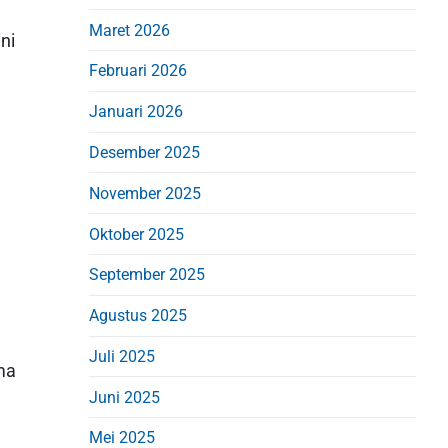
d
Maret 2026
e
ni
b
Februari 2026
a
Januari 2026
r
Desember 2025
November 2025
Oktober 2025
September 2025
Agustus 2025
Juli 2025
ma
Juni 2025
Mei 2025