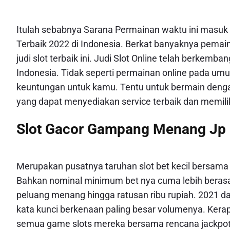
Itulah sebabnya Sarana Permainan waktu ini masuk 
Terbaik 2022 di Indonesia. Berkat banyaknya pemain
judi slot terbaik ini. Judi Slot Online telah berke
Indonesia. Tidak seperti permainan online pada um
keuntungan untuk kamu. Tentu untuk bermain deng
yang dapat menyediakan service terbaik dan memiliki
Slot Gacor Gampang Menang Jp P
Merupakan pusatnya taruhan slot bet kecil bersama h
Bahkan nominal minimum bet nya cuma lebih berasal 
peluang menang hingga ratusan ribu rupiah. 2021 dan
kata kunci berkenaan paling besar volumenya. Ker
semua game slots mereka bersama rencana jackpot pr