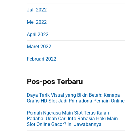
Juli 2022
Mei 2022
April 2022
Maret 2022
Februari 2022
Pos-pos Terbaru
Daya Tarik Visual yang Bikin Betah: Kenapa
Grafis HD Slot Jadi Primadona Pemain Online
Pernah Ngerasa Main Slot Terus Kalah
Padahal Udah Cari Info Rahasia Hoki Main
Slot Online Gacor? Ini Jawabannya