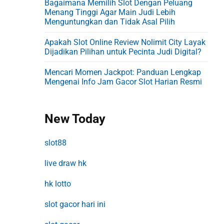
Bagaimana Memilih Slot Dengan Peluang
Menang Tinggi Agar Main Judi Lebih
Menguntungkan dan Tidak Asal Pilih
Apakah Slot Online Review Nolimit City Layak
Dijadikan Pilihan untuk Pecinta Judi Digital?
Mencari Momen Jackpot: Panduan Lengkap
Mengenai Info Jam Gacor Slot Harian Resmi
New Today
slot88
live draw hk
hk lotto
slot gacor hari ini