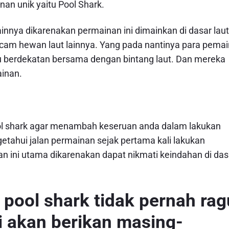
an unik yaitu Pool Shark.
nnya dikarenakan permainan ini dimainkan di dasar laut
acam hewan laut lainnya. Yang pada nantinya para pemai
alu berdekatan bersama dengan bintang laut. Dan mereka
inan.
ool shark agar menambah keseruan anda dalam lakukan
etahui jalan permainan sejak pertama kali lakukan
 ini utama dikarenakan dapat nikmati keindahan di das
ool shark tidak pernah rag
i akan berikan masing-