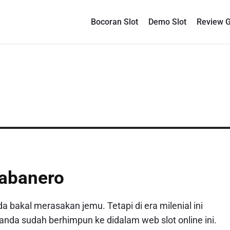
Bocoran Slot
Demo Slot
Review 
Habanero
 bakal merasakan jemu. Tetapi di era milenial ini
anda sudah berhimpun ke didalam web slot online ini.