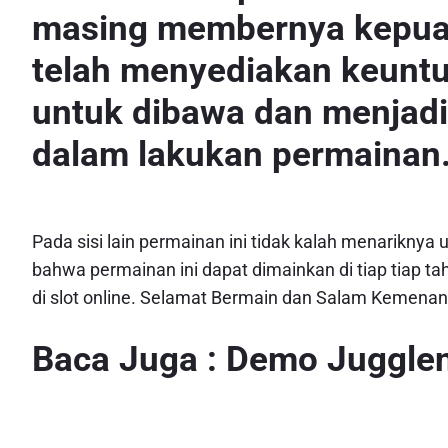
masing membernya kepuas
telah menyediakan keuntu
untuk dibawa dan menjadi
dalam lakukan permainan
Pada sisi lain permainan ini tidak kalah menarikny
bahwa permainan ini dapat dimainkan di tiap tiap t
di slot online. Selamat Bermain dan Salam Kemena
Baca Juga : Demo Jugglen
…