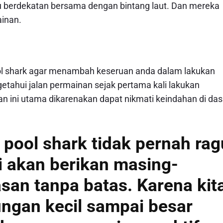
alu berdekatan bersama dengan bintang laut. Dan mereka
inan.
ool shark agar menambah keseruan anda dalam lakukan
etahui jalan permainan sejak pertama kali lakukan
 ini utama dikarenakan dapat nikmati keindahan di das
ool shark tidak pernah rag
i akan berikan masing-
an tanpa batas. Karena kit
ngan kecil sampai besar