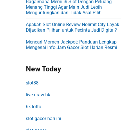
Bagaimana Memilih Slot Dengan Peluang
Menang Tinggi Agar Main Judi Lebih
Menguntungkan dan Tidak Asal Pilih
Apakah Slot Online Review Nolimit City Layak
Dijadikan Pilihan untuk Pecinta Judi Digital?
Mencari Momen Jackpot: Panduan Lengkap
Mengenai Info Jam Gacor Slot Harian Resmi
New Today
slot88
live draw hk
hk lotto
slot gacor hari ini