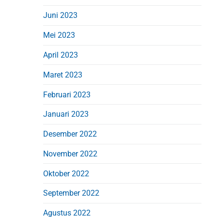
Juni 2023
Mei 2023
April 2023
Maret 2023
Februari 2023
Januari 2023
Desember 2022
November 2022
Oktober 2022
September 2022
Agustus 2022