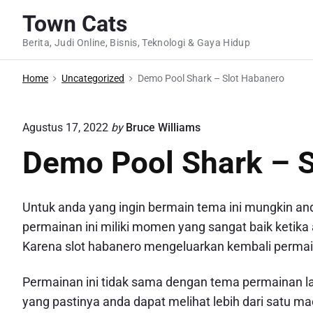
S
Town Cats
k
Berita, Judi Online, Bisnis, Teknologi & Gaya Hidup
i
p
Home
Uncategorized
Demo Pool Shark – Slot Habanero
t
o
c
Agustus 17, 2022
by
Bruce Williams
o
Demo Pool Shark – S
n
t
e
Untuk anda yang ingin bermain tema ini mungkin anda
n
permainan ini miliki momen yang sangat baik ketika 
t
Karena slot habanero mengeluarkan kembali permain
Permainan ini tidak sama dengan tema permainan lai
yang pastinya anda dapat melihat lebih dari satu m