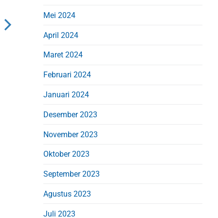
Mei 2024
April 2024
N
Maret 2024
e
x
Februari 2024
Januari 2024
p
o
Desember 2023
s
November 2023
Oktober 2023
September 2023
Agustus 2023
Juli 2023