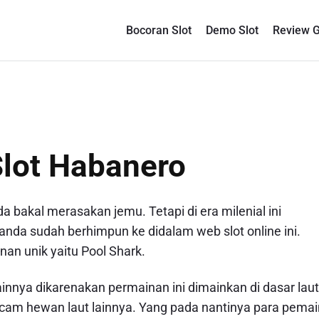
Bocoran Slot
Demo Slot
Review 
lot Habanero
 bakal merasakan jemu. Tetapi di era milenial ini
anda sudah berhimpun ke didalam web slot online ini.
an unik yaitu Pool Shark.
nnya dikarenakan permainan ini dimainkan di dasar laut
acam hewan laut lainnya. Yang pada nantinya para pemai