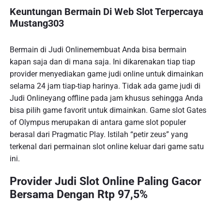
Keuntungan Bermain Di Web Slot Terpercaya
Mustang303
Bermain di Judi Onlinemembuat Anda bisa bermain
kapan saja dan di mana saja. Ini dikarenakan tiap tiap
provider menyediakan game judi online untuk dimainkan
selama 24 jam tiap-tiap harinya. Tidak ada game judi di
Judi Onlineyang offline pada jam khusus sehingga Anda
bisa pilih game favorit untuk dimainkan. Game slot Gates
of Olympus merupakan di antara game slot populer
berasal dari Pragmatic Play. Istilah “petir zeus” yang
terkenal dari permainan slot online keluar dari game satu
ini.
Provider Judi Slot Online Paling Gacor
Bersama Dengan Rtp 97,5%