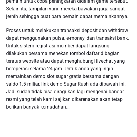
pemain untuk coba peningkatan didalam game tersebut.
Selain itu, tampilan yang mereka bawakan juga sangat
jernih sehingga buat para pemain dapat memainkannya.
Proses untuk melakukan transaksi deposit dan withdraw
dapat menggunakan pulsa, e-money, dan transaksi bank.
Untuk sistem registrasi member dapat langsung
dilakukan bersama menekan tombol daftar dibagian
teratas website atau dapat menghubungi livechat yang
beroperasi selama 24 jam. Untuk anda yang ingin
memainkan demo slot sugar gratis bersama dengan
saldo 1.5 miliar, link demo Sugar Rush ada dibawah ini.
Jadi sudah tidak bisa diragukan lagi mengenai bandar
resmi yang telah kami sajikan dikarenakan akan tetap
berikan banyak kemudahan.…