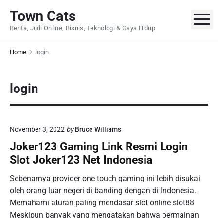
S
Town Cats
k
M
Berita, Judi Online, Bisnis, Teknologi & Gaya Hidup
i
p
Home
login
t
o
c
login
o
n
t
e
November 3, 2022
by
Bruce Williams
n
Joker123 Gaming Link Resmi Login
t
Slot Joker123 Net Indonesia
Sebenarnya provider one touch gaming ini lebih disukai
oleh orang luar negeri di banding dengan di Indonesia.
Memahami aturan paling mendasar slot online slot88
Meskipun banyak yang mengatakan bahwa permainan