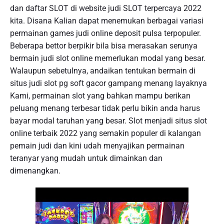
dan daftar SLOT di website judi SLOT terpercaya 2022
kita. Disana Kalian dapat menemukan berbagai variasi
permainan games judi online deposit pulsa terpopuler.
Beberapa bettor berpikir bila bisa merasakan serunya
bermain judi slot online memerlukan modal yang besar.
Walaupun sebetulnya, andaikan tentukan bermain di
situs judi slot pg soft gacor gampang menang layaknya
Kami, permainan slot yang bahkan mampu berikan
peluang menang terbesar tidak perlu bikin anda harus
bayar modal taruhan yang besar. Slot menjadi situs slot
online terbaik 2022 yang semakin populer di kalangan
pemain judi dan kini udah menyajikan permainan
teranyar yang mudah untuk dimainkan dan
dimenangkan.