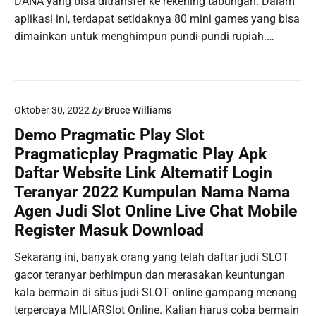
DANA yang bisa ditransfer ke rekening tabungan. Dalam
aplikasi ini, terdapat setidaknya 80 mini games yang bisa
dimainkan untuk menghimpun pundi-pundi rupiah.…
Oktober 30, 2022
by
Bruce Williams
Demo Pragmatic Play Slot
Pragmaticplay Pragmatic Play Apk
Daftar Website Link Alternatif Login
Teranyar 2022 Kumpulan Nama Nama
Agen Judi Slot Online Live Chat Mobile
Register Masuk Download
Sekarang ini, banyak orang yang telah daftar judi SLOT
gacor teranyar berhimpun dan merasakan keuntungan
kala bermain di situs judi SLOT online gampang menang
terpercaya MILIARSlot Online. Kalian harus coba bermain