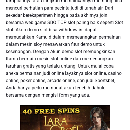
tampilannya atau langkah memainkannya memang bisa
mencuri perhatian para pecinta judi di tanah air. Dari
sekedar bereksperimen hingga pada akhirnya join
bersama web game SBO TOP slot paling baik seperti Slot
slot. Akun demo slot bisa withdraw ini dapat
memudahkan Kamu didalam memeanngkan permainan
dalam mesin sloy menawarkan fitur demo untuk
kesenangan. Dengan Akun demo slot memungkinkan
Kamu bermain mesin slot online dan memenangkan
taruhan gratis yang terlalu untung. Untuk mulai coba
aneka permainan judi online layaknya slot online, casino
online, poker online, arcade online, dan judi Sportsbet,
Anda hanya perlu membuat akun terlebih dahulu
bersama dengan mengisi form yang ada.