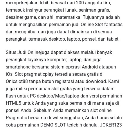
mempekerjakan lebih berasal dari 200 anggota tim,
termasuk insinyur perangkat lunak, seniman grafis,
desainer game, dan ahli matematika. Tujuannya adalah
untuk menghasilkan permainan judi Online Slot fantastis
dan menghibur dan juga dapat dimainkan di semua
perangkat, termasuk desktop, laptop, ponsel, dan tablet.
Situs Judi Onlinejuga dapat diakses melalui banyak
perangkat layaknya komputer, laptop, dan juga
smartphone bersama sistem operasi Android ataupun
iOs. Slot pragmaticplay tersedia secara gratis di
Onicslot88 tanpa butuh registrasi atau download. Kami
juga miliki permainan slot gratis yang tersedia dalam
flash untuk PC desktop/Mac/laptop dan versi permainan
HTML5 untuk Anda yang suka bermain di mana saja di
ponsel Anda. Sebelum Anda memainkan slot online
Pragmatic bersama duwit sungguhan, Anda harus selalu
coba permainan DEMO SLOT terlebih dahulu. JOKER123