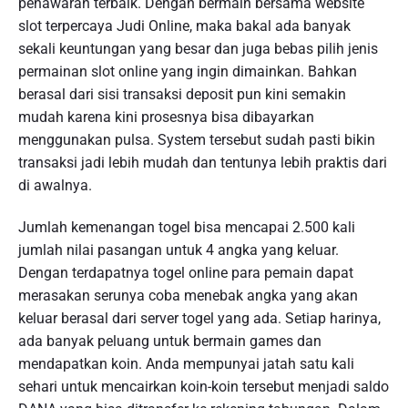
penawaran terbaik. Dengan bermain bersama website
slot terpercaya Judi Online, maka bakal ada banyak
sekali keuntungan yang besar dan juga bebas pilih jenis
permainan slot online yang ingin dimainkan. Bahkan
berasal dari sisi transaksi deposit pun kini semakin
mudah karena kini prosesnya bisa dibayarkan
menggunakan pulsa. System tersebut sudah pasti bikin
transaksi jadi lebih mudah dan tentunya lebih praktis dari
di awalnya.
Jumlah kemenangan togel bisa mencapai 2.500 kali
jumlah nilai pasangan untuk 4 angka yang keluar.
Dengan terdapatnya togel online para pemain dapat
merasakan serunya coba menebak angka yang akan
keluar berasal dari server togel yang ada. Setiap harinya,
ada banyak peluang untuk bermain games dan
mendapatkan koin. Anda mempunyai jatah satu kali
sehari untuk mencairkan koin-koin tersebut menjadi saldo