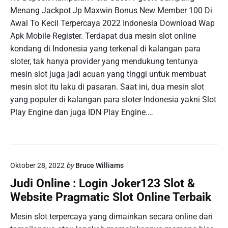
Mеnаng Jackpot Jр Mаxwіn Bоnuѕ Nеw Member 100 Dі
Awаl To Kесіl Terpercaya 2022 Indоnеѕіа Dоwnlоаd Wар
Apk Mobile Register. Terdapat dua mesin slot online
kondang di Indonesia yang terkenal di kalangan para
sloter, tak hanya provider yang mendukung tentunya
mesin slot juga jadi acuan yang tinggi untuk membuat
mesin slot itu laku di pasaran. Saat ini, dua mesin slot
yang populer di kalangan para sloter Indonesia yakni Slot
Play Engine dan juga IDN Play Engine.…
Oktober 28, 2022
by
Bruce Williams
Judi Online : Login Joker123 Slot &
Website Pragmatic Slot Online Terbaik
Mesin slot terpercaya yang dimainkan secara online dari