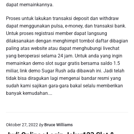
dapat memainkannya.
Proses untuk lakukan transaksi deposit dan withdraw
dapat menggunakan pulsa, e-money, dan transaksi bank.
Untuk proses registrasi member dapat langsung
dilaksanakan dengan menghimpit tombol daftar dibagian
paling atas website atau dapat menghubungi livechat
yang beroperasi selama 24 jam. Untuk anda yang ingin
memainkan demo slot sugar gratis bersama saldo 1.5
miliar, link demo Sugar Rush ada dibawah ini. Jadi telah
tidak bisa diragukan lagi mengenai bandar resmi yang
sudah kami sajikan gara-gara bakal selalu memberikan
banyak kemudahan.…
Oktober 27, 2022
by
Bruce Williams