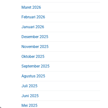
d
Maret 2026
e
b
Februari 2026
a
Januari 2026
r
Desember 2025
November 2025
Oktober 2025
September 2025
Agustus 2025
Juli 2025
Juni 2025
Mei 2025
a