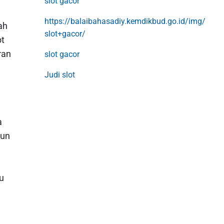
slot gacor
https://balaibahasadiy.kemdikbud.go.id/img/
ah
slot+gacor/
ot
ran
slot gacor
Judi slot
a
pun
u