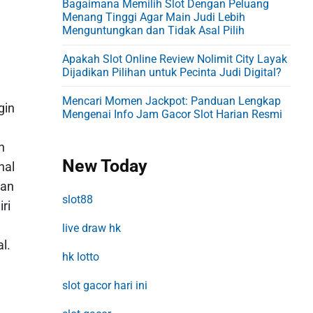
Bagaimana Memilih Slot Dengan Peluang
Menang Tinggi Agar Main Judi Lebih
Menguntungkan dan Tidak Asal Pilih
Apakah Slot Online Review Nolimit City Layak
Dijadikan Pilihan untuk Pecinta Judi Digital?
Mencari Momen Jackpot: Panduan Lengkap
gin
Mengenai Info Jam Gacor Slot Harian Resmi
n
New Today
hal
dan
slot88
ri
live draw hk
l.
hk lotto
slot gacor hari ini