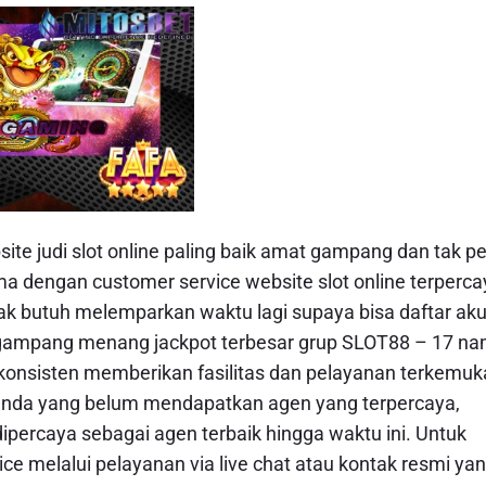
ite judi slot online paling baik amat gampang dan tak pe
a dengan customer service website slot online terperca
tak butuh melemparkan waktu lagi supaya bisa daftar ak
022 gampang menang jackpot terbesar grup SLOT88 – 17 n
u konsisten memberikan fasilitas dan pelayanan terkemuk
uk anda yang belum mendapatkan agen yang terpercaya,
percaya sebagai agen terbaik hingga waktu ini. Untuk
e melalui pelayanan via live chat atau kontak resmi ya