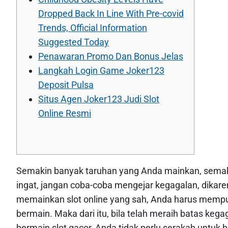
Dropped Back In Line With Pre-covid
Trends, Official Information
Suggested Today
Penawaran Promo Dan Bonus Jelas
Langkah Login Game Joker123
Deposit Pulsa
Situs Agen Joker123 Judi Slot
Online Resmi
Semakin banyak taruhan yang Anda mainkan, semak
ingat, jangan coba-coba mengejar kegagalan, dikar
memainkan slot online yang sah, Anda harus mempu
bermain. Maka dari itu, bila telah meraih batas keg
bermain slot gacor, Anda tidak perlu serakah untu