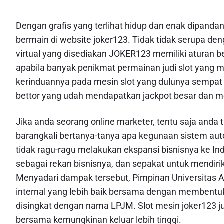
Dengan grafis yang terlihat hidup dan enak dipand
bermain di website joker123. Tidak tidak serupa de
virtual yang disediakan JOKER123 memiliki aturan b
apabila banyak penikmat permainan judi slot yang 
kerinduannya pada mesin slot yang dulunya sempat 
bettor yang udah mendapatkan jackpot besar dan men
Jika anda seorang online marketer, tentu saja anda 
barangkali bertanya-tanya apa kegunaan sistem aut
tidak ragu-ragu melakukan ekspansi bisnisnya ke I
sebagai rekan bisnisnya, dan sepakat untuk mendi
Menyadari dampak tersebut, Pimpinan Universita
internal yang lebih baik bersama dengan membentuk
disingkat dengan nama LPJM. Slot mesin joker123 j
bersama kemungkinan keluar lebih tinggi.