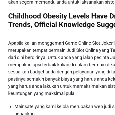
akan segera memandu anda untuk laksanakan sistem d
Childhood Obesity Levels Have D
Trends, Official Knowledge Sugg
Apabila kalian menggemari Game Online Slot Joke
merupakan tempat bermain Judi Slot Online yang Te
dari dini berdirinya. Untuk anda yang ialah pecinta 
merupakan opsi terbaik kalian di dalam bermain dikal
sesuaikan budget anda dengan pelayanan yang di ta
pastinya semakin banyak biaya yang harus anda ke
yang harus anda lakukan untuk memaksimalkan sis
keuntungan yang maksimal pula.
Mainsate yang kami kelola merupakan web judi s
penarikan.