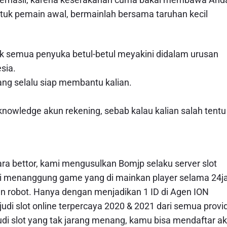
ntuk pemain awal, bermainlah bersama taruhan kecil
tuk semua penyuka betul-betul meyakini didalam urusan
sia.
ng selalu siap membantu kalian.
owledge akun rekening, sebab kalau kalian salah tentu
a bettor, kami mengusulkan Bomjp selaku server slot
i menanggung game yang di mainkan player selama 24
gan robot. Hanya dengan menjadikan 1 ID di Agen ION
udi slot online terpercaya 2020 & 2021 dari semua provi
judi slot yang tak jarang menang, kamu bisa mendaftar a