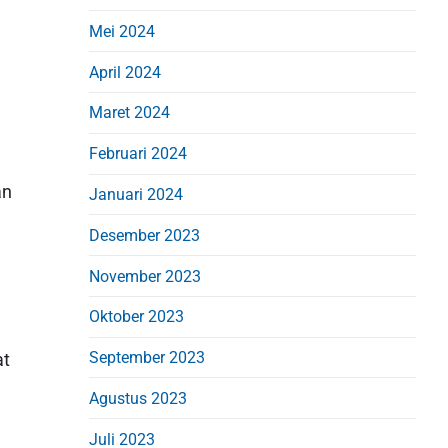
Mei 2024
April 2024
Maret 2024
Februari 2024
an
Januari 2024
Desember 2023
November 2023
Oktober 2023
September 2023
at
Agustus 2023
Juli 2023