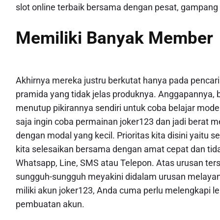
slot online terbaik bersama dengan pesat, gampang 
Memiliki Banyak Member
Akhirnya mereka justru berkutat hanya pada penca
pramida yang tidak jelas produknya. Anggapannya, b
menutup pikirannya sendiri untuk coba belajar model 
saja ingin coba permainan joker123 dan jadi berat
dengan modal yang kecil. Prioritas kita disini yaitu
kita selesaikan bersama dengan amat cepat dan tidak 
Whatsapp, Line, SMS atau Telepon. Atas urusan ters
sungguh-sungguh meyakini didalam urusan melayani 
miliki akun joker123, Anda cuma perlu melengkapi le
pembuatan akun.