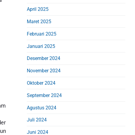
April 2025
Maret 2025
Februari 2025
Januari 2025
Desember 2024
November 2024
Oktober 2024
September 2024
jam
Agustus 2024
Juli 2024
der
kun
Juni 2024