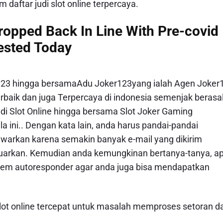
aftar judi slot online terpercaya.
ropped Back In Line With Pre-covid
ested Today
r123 hingga bersamaAdu Joker123yang ialah Agen Joker
rbaik dan juga Terpercaya di indonesia semenjak berasa
Judi Slot Online hingga bersama Slot Joker Gaming
a ini.. Dengan kata lain, anda harus pandai-pandai
warkan karena semakin banyak e-mail yang dikirim
luarkan. Kemudian anda kemungkinan bertanya-tanya, a
tem autoresponder agar anda juga bisa mendapatkan
lot online tercepat untuk masalah memproses setoran d