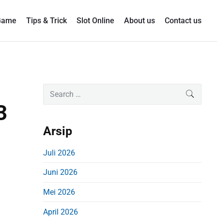
Game
Tips & Trick
Slot Online
About us
Contact us
P
S
SEARC
e
r
3
a
i
r
Arsip
m
c
a
h
Juli 2026
r
f
Juni 2026
o
y
r
S
Mei 2026
:
i
April 2026