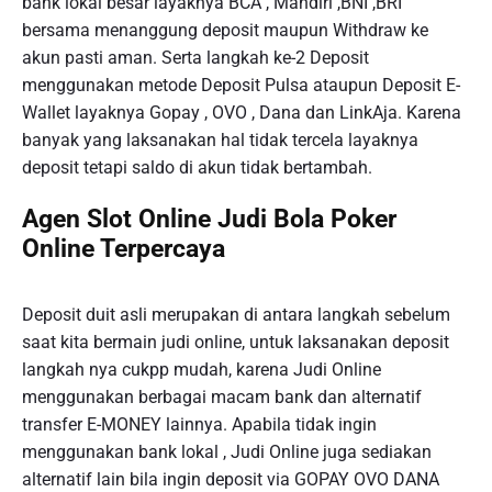
bank lokal besar layaknya BCA , Mandiri ,BNI ,BRI
bersama menanggung deposit maupun Withdraw ke
akun pasti aman. Serta langkah ke-2 Deposit
menggunakan metode Deposit Pulsa ataupun Deposit E-
Wallet layaknya Gopay , OVO , Dana dan LinkAja. Karena
banyak yang laksanakan hal tidak tercela layaknya
deposit tetapi saldo di akun tidak bertambah.
Agen Slot Online Judi Bola Poker
Online Terpercaya
Deposit duit asli merupakan di antara langkah sebelum
saat kita bermain judi online, untuk laksanakan deposit
langkah nya cukpp mudah, karena Judi Online
menggunakan berbagai macam bank dan alternatif
transfer E-MONEY lainnya. Apabila tidak ingin
menggunakan bank lokal , Judi Online juga sediakan
alternatif lain bila ingin deposit via GOPAY OVO DANA