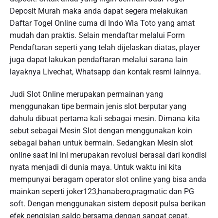
Deposit Murah maka anda dapat segera melakukan
Daftar Togel Online cuma di Indo Wla Toto yang amat
mudah dan praktis. Selain mendaftar melalui Form
Pendaftaran seperti yang telah dijelaskan diatas, player
juga dapat lakukan pendaftaran melalui sarana lain
layaknya Livechat, Whatsapp dan kontak resmi lainnya.
Judi Slot Online merupakan permainan yang
menggunakan tipe bermain jenis slot berputar yang
dahulu dibuat pertama kali sebagai mesin. Dimana kita
sebut sebagai Mesin Slot dengan menggunakan koin
sebagai bahan untuk bermain. Sedangkan Mesin slot
online saat ini ini merupakan revolusi berasal dari kondisi
nyata menjadi di dunia maya. Untuk waktu ini kita
mempunyai beragam operator slot online yang bisa anda
mainkan seperti joker123,hanabero,pragmatic dan PG
soft. Dengan menggunakan sistem deposit pulsa berikan
efek pengisian saldo bersama dengan sangat cepat.