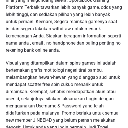
nilai yang mengundang selera. Sportsbook Gaming
Platform Terbaik tawarkan lebih banyak game, odds yang
lebih tinggi, dan sediakan pilihan yang lebih banyak
untuk pemain. Keenam, Segera mainkan gamenya saat
ini dan segera lakukan withdraw untuk menarik
kemenangan Anda. Siapkan beragam information seperti
nama anda , email , no handphone dan paling penting no
rekening bank online anda.
Visual yang ditampilkan dalam spins games ini adalah
bertemakan grafis motitologi negeri tirai bambu,
melambangkan hewan-hewan yang dianggap suci untuk
mendapat scatter free spin cukuo menarik untuk
dimainkan. Keempat, sehabis mendapatkan akun atau
user id, selanjutnya silakan laksanakan Login dengan
menggunakan Username & Password yang telah
didaftarkan pada mulanya. Promo berlaku untuk semua
new member JINBEI4D yang belum pernah melakukan
deposit. Untuk anda yang ingin bermain Judi Togel