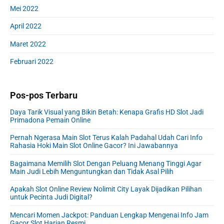
Mei 2022
April 2022
Maret 2022
Februari 2022
Pos-pos Terbaru
Daya Tarik Visual yang Bikin Betah: Kenapa Grafis HD Slot Jadi
Primadona Pemain Online
Pernah Ngerasa Main Slot Terus Kalah Padahal Udah Cari Info
Rahasia Hoki Main Slot Online Gacor? Ini Jawabannya
Bagaimana Memilih Slot Dengan Peluang Menang Tinggi Agar
Main Judi Lebih Menguntungkan dan Tidak Asal Pilih
Apakah Slot Online Review Nolimit City Layak Dijadikan Pilihan
untuk Pecinta Judi Digital?
Mencari Momen Jackpot: Panduan Lengkap Mengenai Info Jam
Gacor Slot Harian Resmi