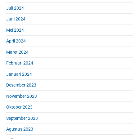
Juli 2024
Juni 2024
Mei 2024
April 2024
Maret 2024
Februari 2024
Januari 2024
Desember 2023
November 2023
Oktober 2023
September 2023
Agustus 2023