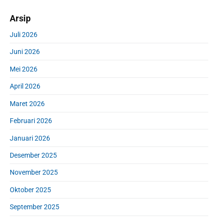
s
o
m
p
r
s
Arsip
a
c
o
r
t
h
s
Juli 2026
y
:
f
t
S
Juni 2026
o
:
i
r
d
Mei 2026
:
e
April 2026
b
a
Maret 2026
r
Februari 2026
Januari 2026
Desember 2025
November 2025
Oktober 2025
September 2025