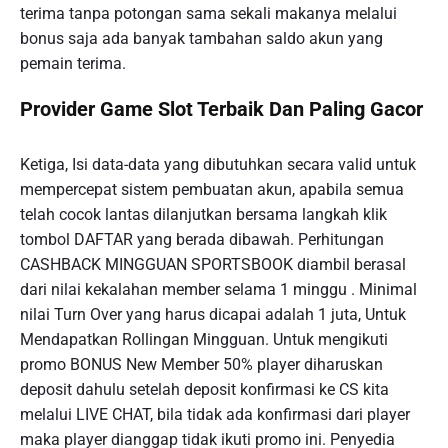
terima tanpa potongan sama sekali makanya melalui
bonus saja ada banyak tambahan saldo akun yang
pemain terima.
Provider Game Slot Terbaik Dan Paling Gacor
Ketiga, Isi data-data yang dibutuhkan secara valid untuk
mempercepat sistem pembuatan akun, apabila semua
telah cocok lantas dilanjutkan bersama langkah klik
tombol DAFTAR yang berada dibawah. Perhitungan
CASHBACK MINGGUAN SPORTSBOOK diambil berasal
dari nilai kekalahan member selama 1 minggu . Minimal
nilai Turn Over yang harus dicapai adalah 1 juta, Untuk
Mendapatkan Rollingan Mingguan. Untuk mengikuti
promo BONUS New Member 50% player diharuskan
deposit dahulu setelah deposit konfirmasi ke CS kita
melalui LIVE CHAT, bila tidak ada konfirmasi dari player
maka player dianggap tidak ikuti promo ini. Penyedia