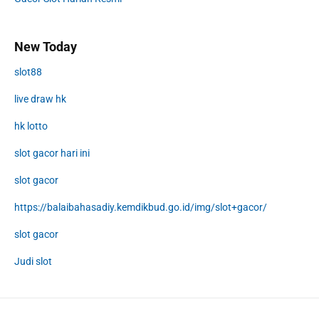
New Today
slot88
live draw hk
hk lotto
slot gacor hari ini
slot gacor
https://balaibahasadiy.kemdikbud.go.id/img/slot+gacor/
slot gacor
Judi slot