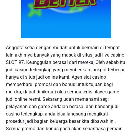
Anggota setia dengan mudah untuk bermain di tempat
lain akhirnya banyak yang masuk di situs judi live casino
SLOT 97. Keunggulan berasal dari mereka, Oleh sebab itu
judi casino terlengkap yang memberikan jackpot terbesar
hanya di situs judi online kami. Agen slot casino
memperbarui promosi dan bonus untuk tujuan bagi
mereka, dapat dinikmati oleh semua jenis player game
judi online resmi. Sekarang udah memahami segi
pelayanan dan game andalan berasal dari bandar judi
casino terlengkap, anda bisa langsung mengikuti
prosedur jadi bagian keluarga besar kita dibawah ini.
Semua promo dan bonus pasti akan senantiasa pemain