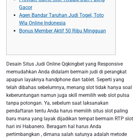
Gacor
Agen Bandar Taruhan Judi Togel, Toto
Wla Online Indonesia
Bonus Member Aktif 50 Ribu Mingguan
Desain Situs Judi Online Qqkingbet yang Responsive
memudahkan Anda didalam bermain judi di perangkat
apapun layaknya handphone dan tablet. Seperti yang
telah dibahas sebelumnya, menang slot tidak hanya soal
keberuntungan namun juga skill memilih web slot pulsa
tanpa potongan. Ya, sebelum saat laksanakan
pendaftaran tentu Anda harus memilih situs slot paling
baru mana yang layak dijadikan tempat bermain RTP slot
hari ini Habanero. Beragam hal harus Anda
pertimbangkan , dimana salah satunya adalah metode