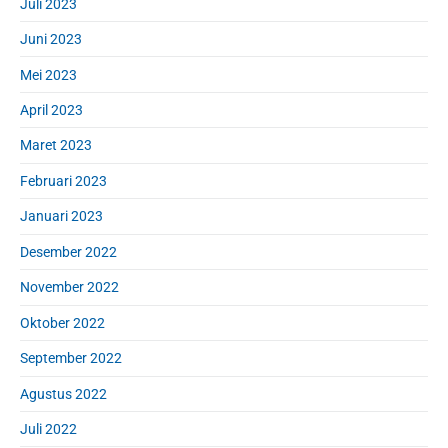
Juli 2023
Juni 2023
Mei 2023
April 2023
Maret 2023
Februari 2023
Januari 2023
Desember 2022
November 2022
Oktober 2022
September 2022
Agustus 2022
Juli 2022