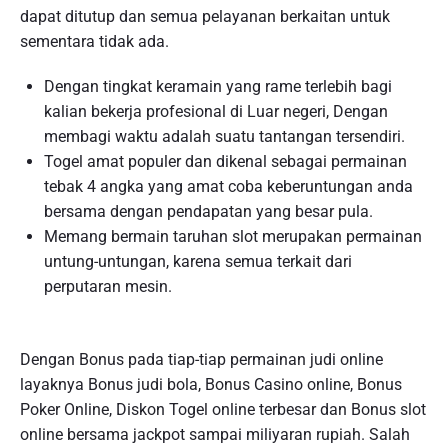
dapat ditutup dan semua pelayanan berkaitan untuk
sementara tidak ada.
Dengan tingkat keramain yang rame terlebih bagi
kalian bekerja profesional di Luar negeri, Dengan
membagi waktu adalah suatu tantangan tersendiri.
Togel amat populer dan dikenal sebagai permainan
tebak 4 angka yang amat coba keberuntungan anda
bersama dengan pendapatan yang besar pula.
Memang bermain taruhan slot merupakan permainan
untung-untungan, karena semua terkait dari
perputaran mesin.
Dengan Bonus pada tiap-tiap permainan judi online
layaknya Bonus judi bola, Bonus Casino online, Bonus
Poker Online, Diskon Togel online terbesar dan Bonus slot
online bersama jackpot sampai miliyaran rupiah. Salah