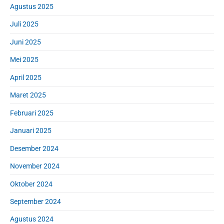
Agustus 2025
Juli 2025
Juni 2025
Mei 2025
April 2025
Maret 2025
Februari 2025
Januari 2025
Desember 2024
November 2024
Oktober 2024
September 2024
Agustus 2024