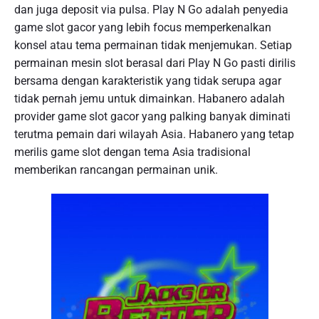
dan juga deposit via pulsa. Play N Go adalah penyedia
game slot gacor yang lebih focus memperkenalkan
konsel atau tema permainan tidak menjemukan. Setiap
permainan mesin slot berasal dari Play N Go pasti dirilis
bersama dengan karakteristik yang tidak serupa agar
tidak pernah jemu untuk dimainkan. Habanero adalah
provider game slot gacor yang palking banyak diminati
terutma pemain dari wilayah Asia. Habanero yang tetap
merilis game slot dengan tema Asia tradisional
memberikan rancangan permainan unik.