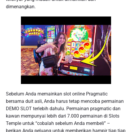
dimenangkan.
Sebelum Anda memainkan slot online Pragmatic
bersama duit asli, Anda harus tetap mencoba permainan
DEMO SLOT terlebih dahulu. Permainan pragmatic dan
kawan mempunyai lebih dari 7.000 permainan di Slots
Temple untuk “cobalah sebelum Anda membeli” –
berikan Anda peluang untuk memberikan hampir tiap tiap