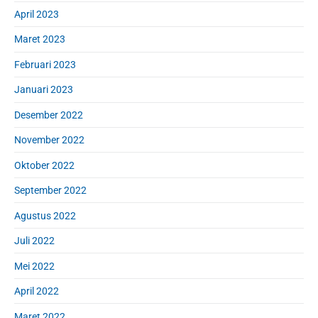
April 2023
Maret 2023
Februari 2023
Januari 2023
Desember 2022
November 2022
Oktober 2022
September 2022
Agustus 2022
Juli 2022
Mei 2022
April 2022
Maret 2022