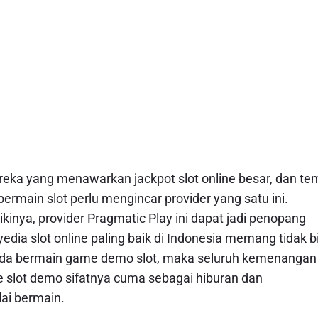
reka yang menawarkan jackpot slot online besar, dan te
rmain slot perlu mengincar provider yang satu ini.
inya, provider Pragmatic Play ini dapat jadi penopang
ia slot online paling baik di Indonesia memang tidak b
nda bermain game demo slot, maka seluruh kemenangan
 slot demo sifatnya cuma sebagai hiburan dan
ai bermain.