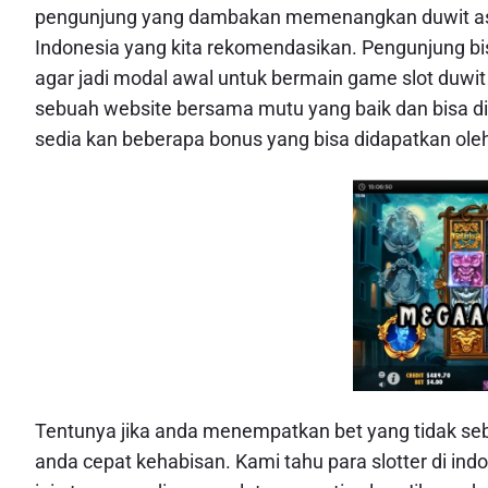
pengunjung yang dambakan memenangkan duwit asli 
Indonesia yang kita rekomendasikan. Pengunjung bi
agar jadi modal awal untuk bermain game slot duwit 
sebuah website bersama mutu yang baik dan bisa di
sedia kan beberapa bonus yang bisa didapatkan oleh t
Tentunya jika anda menempatkan bet yang tidak seb
anda cepat kehabisan. Kami tahu para slotter di indo