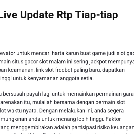
 Live Update Rtp Tiap-tiap
vator untuk mencari harta karun buat game judi slot ga
main situs gacor slot malam ini sering jackpot mempunya
an keamanan, link slot freebet paling baru, dapatkan
u tinggi untuk kenyamanan anggota setia.
lu bersusah payah lagi untuk memainkan permainan gara
renakan itu, mulailah bersama dengan bermain slot
lot waktu nyata. Dengan melakukan ini, anda segera
kemungkinan anda untuk menang lebih tinggi. Faktor
yang menggembirakan adalah partisipasi risiko keuangan