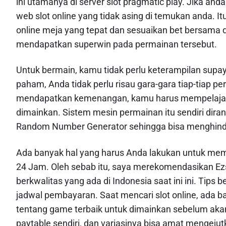
ini utamanya di server slot pragmatic play. Jika and
web slot online yang tidak asing di temukan anda. 
online meja yang tepat dan sesuaikan bet bersama d
mendapatkan superwin pada permainan tersebut.
Untuk bermain, kamu tidak perlu keterampilan supay
paham, Anda tidak perlu risau gara-gara tiap-tiap perm
mendapatkan kemenangan, kamu harus mempelajari 
dimainkan. Sistem mesin permainan itu sendiri d
Random Number Generator sehingga bisa menghinda
Ada banyak hal yang harus Anda lakukan untuk me
24 Jam. Oleh sebab itu, saya merekomendasikan Ezslot
berkwalitas yang ada di Indonesia saat ini ini. Tip
jadwal pembayaran. Saat mencari slot online, ada b
tentang game terbaik untuk dimainkan sebelum akan
paytable sendiri, dan variasinya bisa amat mengejutk