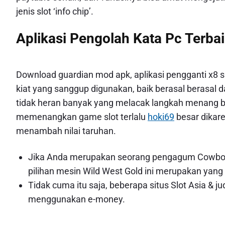
jenis slot ‘info chip’.
Aplikasi Pengolah Kata Pc Terba
Download guardian mod apk, aplikasi pengganti x8 s
kiat yang sanggup digunakan, baik berasal berasal d
tidak heran banyak yang melacak langkah menang ba
memenangkan game slot terlalu
hoki69
besar dikar
menambah nilai taruhan.
Jika Anda merupakan seorang pengagum Cowboys 
pilihan mesin Wild West Gold ini merupakan yang 
Tidak cuma itu saja, beberapa situs Slot Asia & 
menggunakan e-money.