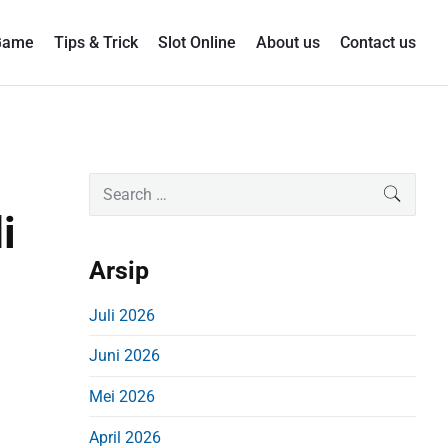
Game
Tips & Trick
Slot Online
About us
Contact us
P
S
SEARC
e
r
i
a
i
r
Arsip
m
c
a
h
Juli 2026
r
f
Juni 2026
o
y
r
S
Mei 2026
:
i
April 2026