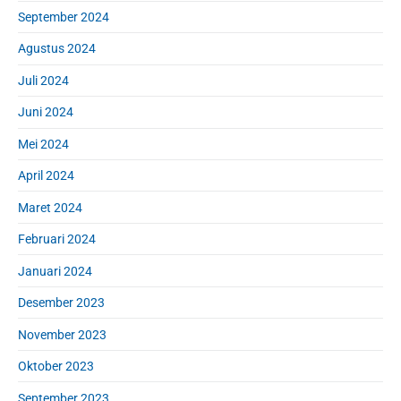
September 2024
Agustus 2024
Juli 2024
Juni 2024
Mei 2024
April 2024
Maret 2024
Februari 2024
Januari 2024
Desember 2023
November 2023
Oktober 2023
September 2023