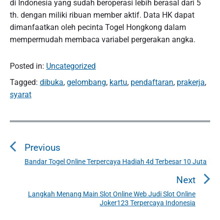
di Indonesia yang sudah beroperasi lebih berasal dari 5
th. dengan miliki ribuan member aktif. Data HK dapat
dimanfaatkan oleh pecinta Togel Hongkong dalam
mempermudah membaca variabel pergerakan angka.
Posted in:
Uncategorized
Tagged:
dibuka
,
gelombang
,
kartu
,
pendaftaran
,
prakerja
,
syarat
N
a
Previous
v
i
Bandar Togel Online Terpercaya Hadiah 4d Terbesar 10 Juta
P
g
r
Next
a
e
Langkah Menang Main Slot Online Web Judi Slot Online
N
v
s
Joker123 Terpercaya Indonesia
e
i
i
x