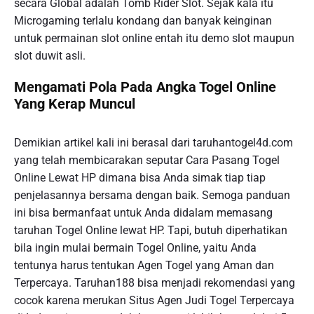
secara Global adalah Tomb Rider Slot. Sejak kala itu
Microgaming terlalu kondang dan banyak keinginan
untuk permainan slot online entah itu demo slot maupun
slot duwit asli.
Mengamati Pola Pada Angka Togel Online
Yang Kerap Muncul
Demikian artikel kali ini berasal dari taruhantogel4d.com
yang telah membicarakan seputar Cara Pasang Togel
Online Lewat HP dimana bisa Anda simak tiap tiap
penjelasannya bersama dengan baik. Semoga panduan
ini bisa bermanfaat untuk Anda didalam memasang
taruhan Togel Online lewat HP. Tapi, butuh diperhatikan
bila ingin mulai bermain Togel Online, yaitu Anda
tentunya harus tentukan Agen Togel yang Aman dan
Terpercaya. Taruhan188 bisa menjadi rekomendasi yang
cocok karena merukan Situs Agen Judi Togel Terpercaya