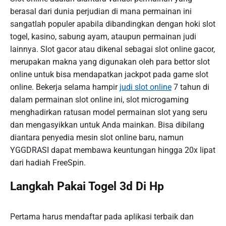
berasal dari dunia perjudian di mana permainan ini
sangatlah populer apabila dibandingkan dengan hoki slot
togel, kasino, sabung ayam, ataupun permainan judi
lainnya. Slot gacor atau dikenal sebagai slot online gacor,
merupakan makna yang digunakan oleh para bettor slot
online untuk bisa mendapatkan jackpot pada game slot
online. Bekerja selama hampir
judi slot online
7 tahun di
dalam permainan slot online ini, slot microgaming
menghadirkan ratusan model permainan slot yang seru
dan mengasyikkan untuk Anda mainkan. Bisa dibilang
diantara penyedia mesin slot online baru, namun
YGGDRASI dapat membawa keuntungan hingga 20x lipat
dari hadiah FreeSpin.
Langkah Pakai Togel 3d Di Hp
Pertama harus mendaftar pada aplikasi terbaik dan