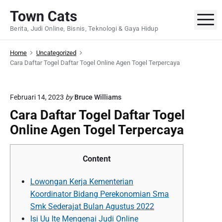
S
Town Cats
k
M
Berita, Judi Online, Bisnis, Teknologi & Gaya Hidup
i
p
Home
Uncategorized
t
Cara Daftar Togel Daftar Togel Online Agen Togel Terpercaya
o
c
o
Februari 14, 2023
by
Bruce Williams
n
Cara Daftar Togel Daftar Togel
t
Online Agen Togel Terpercaya
e
n
t
Content
Lowongan Kerja Kementerian
Koordinator Bidang Perekonomian Sma
Smk Sederajat Bulan Agustus 2022
Isi Uu Ite Mengenai Judi Online