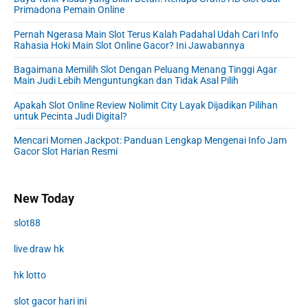
Primadona Pemain Online
Pernah Ngerasa Main Slot Terus Kalah Padahal Udah Cari Info
Rahasia Hoki Main Slot Online Gacor? Ini Jawabannya
Bagaimana Memilih Slot Dengan Peluang Menang Tinggi Agar
Main Judi Lebih Menguntungkan dan Tidak Asal Pilih
Apakah Slot Online Review Nolimit City Layak Dijadikan Pilihan
untuk Pecinta Judi Digital?
Mencari Momen Jackpot: Panduan Lengkap Mengenai Info Jam
Gacor Slot Harian Resmi
New Today
slot88
live draw hk
hk lotto
slot gacor hari ini