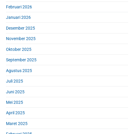
r
Februari 2026
Januari 2026
Desember 2025
November 2025
Oktober 2025
September 2025
Agustus 2025
Juli 2025
Juni 2025
Mei 2025
April 2025
Maret 2025