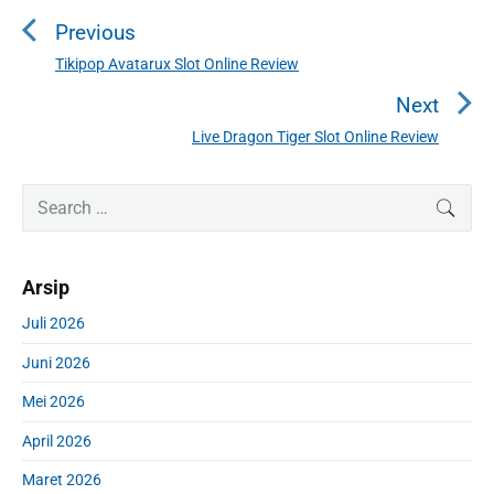
a
Previous
v
i
Tikipop Avatarux Slot Online Review
P
g
r
Next
a
e
Live Dragon Tiger Slot Online Review
N
v
s
e
i
i
P
x
S
SEAR
o
p
r
e
t
u
o
i
a
p
s
m
s
r
o
Arsip
a
p
c
s
r
o
h
Juli 2026
y
t
f
s
S
:
Juni 2026
o
t
i
r
:
d
Mei 2026
:
e
April 2026
b
a
Maret 2026