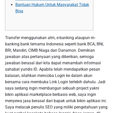
Bantuan Hukum Untuk Masyarakat Tidak
Bisa
Transfer menggunakan atm, e-banking ataupun m-
banking bank ternama Indonesia seperti bank BCA, BNI,
BRI, Mandiri, CIMB Niaga dan Danamon. Demikian
jawaban atas pertanyaan yang diberikan, semoga
jawaban berasal dari kita dapat menambah informasi
sahabat yuridis ID. Apabila telah mendapatkan pesan
balasan, silahkan mencoba Login ke dalam akun
bersama cara membuka Link Login terlebih dahulu. Jadi
saya sedang ingin membangun sebuah project yakni
bikin aplikasi marketplace berbasis web, saya ingin
menyewa jasa berasal dari bapak untuk bikin aplikasi ini.
Saya melacak penulis SEO yang miliki pengetahuan yang