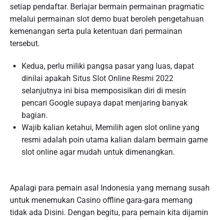
setiap pendaftar. Berlajar bermain permainan pragmatic
melalui permainan slot demo buat beroleh pengetahuan
kemenangan serta pula ketentuan dari permainan
tersebut.
Kedua, perlu miliki pangsa pasar yang luas, dapat
dinilai apakah Situs Slot Online Resmi 2022
selanjutnya ini bisa memposisikan diri di mesin
pencari Google supaya dapat menjaring banyak
bagian.
Wajib kalian ketahui, Memilih agen slot online yang
resmi adalah poin utama kalian dalam bermain game
slot online agar mudah untuk dimenangkan.
Apalagi para pemain asal Indonesia yang memang susah
untuk menemukan Casino offline gara-gara memang
tidak ada Disini. Dengan begitu, para pemain kita dijamin