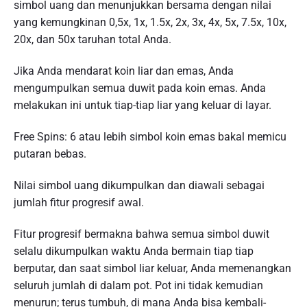
simbol uang dan menunjukkan bersama dengan nilai
yang kemungkinan 0,5x, 1x, 1.5x, 2x, 3x, 4x, 5x, 7.5x, 10x,
20x, dan 50x taruhan total Anda.
Jika Anda mendarat koin liar dan emas, Anda
mengumpulkan semua duwit pada koin emas. Anda
melakukan ini untuk tiap-tiap liar yang keluar di layar.
Free Spins: 6 atau lebih simbol koin emas bakal memicu
putaran bebas.
Nilai simbol uang dikumpulkan dan diawali sebagai
jumlah fitur progresif awal.
Fitur progresif bermakna bahwa semua simbol duwit
selalu dikumpulkan waktu Anda bermain tiap tiap
berputar, dan saat simbol liar keluar, Anda memenangkan
seluruh jumlah di dalam pot. Pot ini tidak kemudian
menurun; terus tumbuh, di mana Anda bisa kembali-