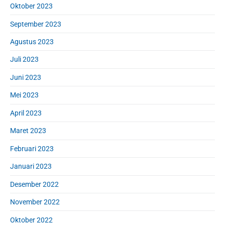
Oktober 2023
September 2023
Agustus 2023
Juli 2023
Juni 2023
Mei 2023
April 2023
Maret 2023
Februari 2023
Januari 2023
Desember 2022
November 2022
Oktober 2022