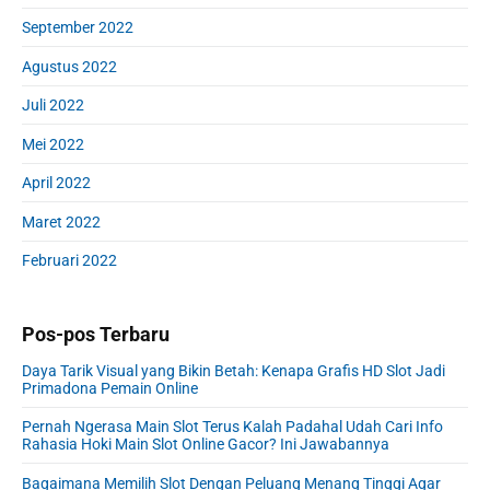
September 2022
Agustus 2022
Juli 2022
Mei 2022
April 2022
Maret 2022
Februari 2022
Pos-pos Terbaru
Daya Tarik Visual yang Bikin Betah: Kenapa Grafis HD Slot Jadi
Primadona Pemain Online
Pernah Ngerasa Main Slot Terus Kalah Padahal Udah Cari Info
Rahasia Hoki Main Slot Online Gacor? Ini Jawabannya
Bagaimana Memilih Slot Dengan Peluang Menang Tinggi Agar