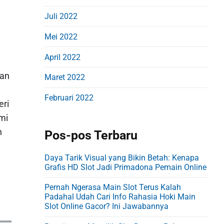
Juli 2022
Mei 2022
April 2022
gan
Maret 2022
Februari 2022
eri
ami
h
Pos-pos Terbaru
Daya Tarik Visual yang Bikin Betah: Kenapa
Grafis HD Slot Jadi Primadona Pemain Online
Pernah Ngerasa Main Slot Terus Kalah
Padahal Udah Cari Info Rahasia Hoki Main
Slot Online Gacor? Ini Jawabannya