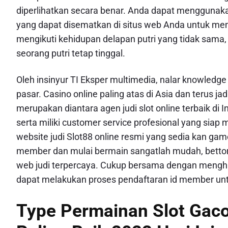
diperlihatkan secara benar. Anda dapat mengguna
yang dapat disematkan di situs web Anda untuk mem
mengikuti kehidupan delapan putri yang tidak sama
seorang putri tetap tinggal.
Oleh insinyur TI Eksper multimedia, nalar knowledg
pasar. Casino online paling atas di Asia dan terus jadi
merupakan diantara agen judi slot online terbaik di
serta miliki customer service profesional yang siap
website judi Slot88 online resmi yang sedia kan game
member dan mulai bermain sangatlah mudah, bettor
web judi terpercaya. Cukup bersama dengan menghimp
dapat melakukan proses pendaftaran id member un
Type Permainan Slot Gaco