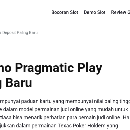
Bocoran Slot
Demo Slot
Review 
 Deposit Paling Baru
mo Pragmatic Play
g Baru
punyai paduan kartu yang mempunyai nilai paling tingg
 dalam model permainan judi online yang mudah untuk
iasa bisa menarik perhatian para pemain judi online. Ha
tunjukkan dalam permainan Texas Poker Holdem yang