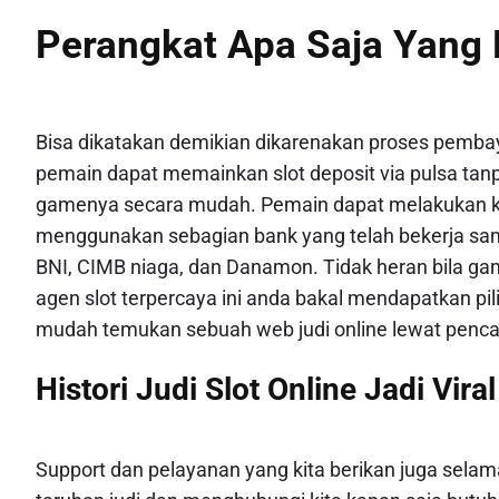
Perangkat Apa Saja Yang 
Bisa dikatakan demikian dikarenakan proses pemba
pemain dapat memainkan slot deposit via pulsa ta
gamenya secara mudah. Pemain dapat melakukan 
menggunakan sebagian bank yang telah bekerja sama
BNI, CIMB niaga, dan Danamon. Tidak heran bila g
agen slot terpercaya ini anda bakal mendapatkan pil
mudah temukan sebuah web judi online lewat pencar
Histori Judi Slot Online Jadi Vira
Support dan pelayanan yang kita berikan juga selam