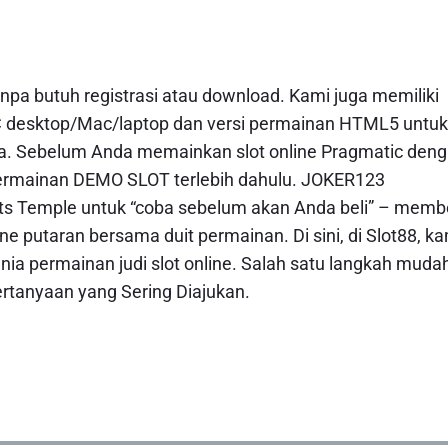
anpa butuh registrasi atau download. Kami juga memiliki
PC desktop/Mac/laptop dan versi permainan HTML5 untuk
da. Sebelum Anda memainkan slot online Pragmatic den
permainan DEMO SLOT terlebih dahulu. JOKER123
Slots Temple untuk “coba sebelum akan Anda beli” – memb
ine putaran bersama duit permainan. Di sini, di Slot88, k
 permainan judi slot online. Salah satu langkah muda
tanyaan yang Sering Diajukan.