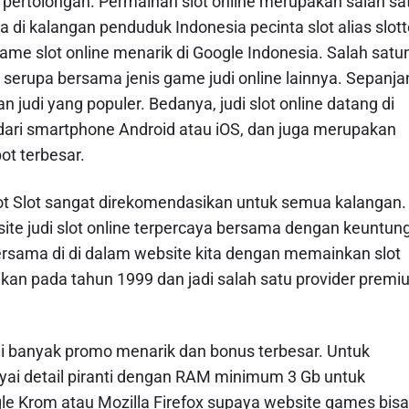
 pertolongan. Permainan slot online merupakan salah sa
 di kalangan penduduk Indonesia pecinta slot alias slott
me slot online menarik di Google Indonesia. Salah satu
dak serupa bersama jenis game judi online lainnya. Sepanj
n judi yang populer. Bedanya, judi slot online datang di
ari smartphone Android atau iOS, dan juga merupakan
ot terbesar.
lot Slot sangat direkomendasikan untuk semua kalangan.
ite judi slot online terpercaya bersama dengan keuntun
sama di di dalam website kita dengan memainkan slot
dirikan pada tahun 1999 dan jadi salah satu provider prem
ai banyak promo menarik dan bonus terbesar. Untuk
i detail piranti dengan RAM minimum 3 Gb untuk
 Krom atau Mozilla Firefox supaya website games bisa