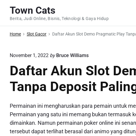
S
Town Cats
k
Berita, Judi Online, Bisnis, Teknologi & Gaya Hidup
i
p
Home
Slot Gacor
Daftar Akun Slot Demo Pragmatic Play Tanpa
t
o
c
November 1, 2022
by
Bruce Williams
o
Daftar Akun Slot De
n
t
Tanpa Deposit Palin
e
n
Permainan ini mengharuskan para pemain untuk mem
t
Permainan yang satu ini memang bukan termasuk ke
dimainkan. Namun permainan poker online ini senant
tersebut dapat terlihat berasal dari animo yang di