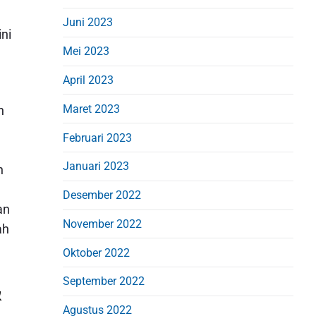
Juni 2023
ni
Mei 2023
April 2023
Maret 2023
n
Februari 2023
Januari 2023
n
Desember 2022
an
November 2022
ah
Oktober 2022
September 2022
&
Agustus 2022