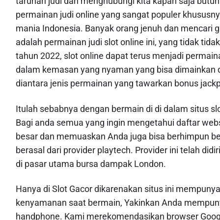
taruhan judi dan menghubungi kita kapan saja butuh
permainan judi online yang sangat populer khususnya
mania Indonesia. Banyak orang jenuh dan mencari ga
adalah permainan judi slot online ini, yang tidak ti
tahun 2022, slot online dapat terus menjadi permaina
dalam kemasan yang nyaman yang bisa dimainkan d
diantara jenis permainan yang tawarkan bonus jackp
Itulah sebabnya dengan bermain di di dalam situs s
Bagi anda semua yang ingin mengetahui daftar webs
besar dan memuaskan Anda juga bisa berhimpun ber
berasal dari provider playtech. Provider ini telah di
di pasar utama bursa dampak London.
Hanya di Slot Gacor dikarenakan situs ini mempuny
kenyamanan saat bermain, Yakinkan Anda mempunya
handphone. Kami merekomendasikan browser Google