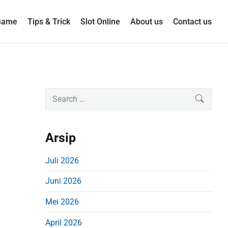
Game
Tips & Trick
Slot Online
About us
Contact us
P
S
SEARC
e
r
a
i
r
Arsip
m
c
a
h
Juli 2026
r
f
Juni 2026
o
y
r
S
Mei 2026
:
i
April 2026