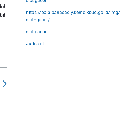
slot gacor
duh
https://balaibahasadiy.kemdikbud.go.id/img/
bih
slot+gacor/
slot gacor
Judi slot
N
e
x
p