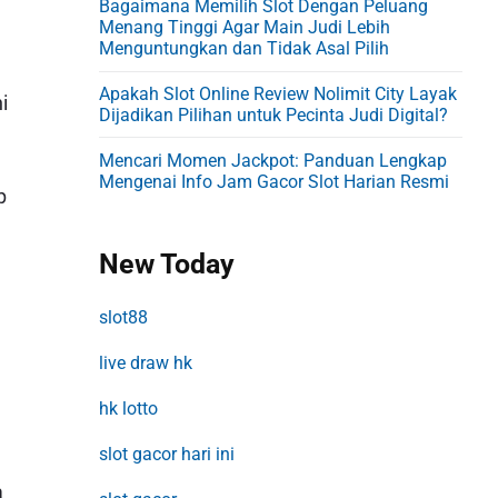
Bagaimana Memilih Slot Dengan Peluang
Menang Tinggi Agar Main Judi Lebih
Menguntungkan dan Tidak Asal Pilih
Apakah Slot Online Review Nolimit City Layak
i
Dijadikan Pilihan untuk Pecinta Judi Digital?
Mencari Momen Jackpot: Panduan Lengkap
Mengenai Info Jam Gacor Slot Harian Resmi
p
New Today
slot88
live draw hk
hk lotto
slot gacor hari ini
a