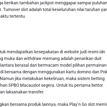
 juga berikan tambahan jackpot menggapai sampai puluha
t. Turnover slot adalah total keseluruhan nilai taruhan ya
aktu tertentu.
uk mendapatkan kesepakatan di website judi resmi idn
ang muka dan withdraw memang adalah penarikan duit
iantara berasal dari bermacam model pilihan permainan
judi bersama dengan menggunakan kartu domino dan Po
i. Namun jika melakukan kekeliruan, maka sistem betting
uhan SPBO Macauslot segera. Untuk itu pertama bettor
n laksanakan transfer.
ngkan bersama produk lainnya, maka Play’n Go slot memil