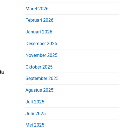
d
Maret 2026
e
b
Februari 2026
a
Januari 2026
r
Desember 2025
November 2025
Oktober 2025
da
September 2025
Agustus 2025
Juli 2025
Juni 2025
Mei 2025