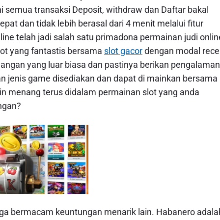
akni semua transaksi Deposit, withdraw dan Daftar bakal
at dan tidak lebih berasal dari 4 menit melalui fitur
ine telah jadi salah satu primadona permainan judi onlin
pot yang fantastis bersama
slot gacor
dengan modal rece
angan yang luar biasa dan pastinya berikan pengalaman
an jenis game disediakan dan dapat di mainkan bersama
n menang terus didalam permainan slot yang anda
ngan?
uga bermacam keuntungan menarik lain. Habanero adala