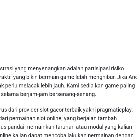
strasi yang menyenangkan adalah partisipasi risiko
raktif yang bikin bermain game lebih menghibur. Jika An
ak perlu melacak lebih jauh. Kami sedia kan game paling
n selama berjam-jam bersenang-senang.
rus dari provider slot gacor terbaik yakni pragmaticplay.
ari permainan slot online, yang berjalan tambah
arus pandai memainkan taruhan atau modal yang kalian
 online kalian dapat mencoba lakukan permainan dengan