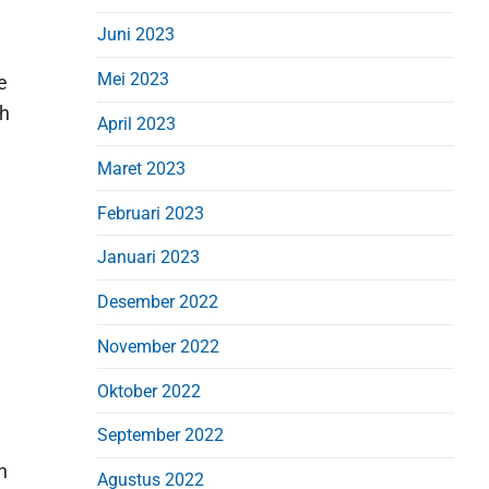
Juni 2023
Mei 2023
e
h
April 2023
Maret 2023
Februari 2023
Januari 2023
Desember 2022
November 2022
Oktober 2022
September 2022
h
Agustus 2022