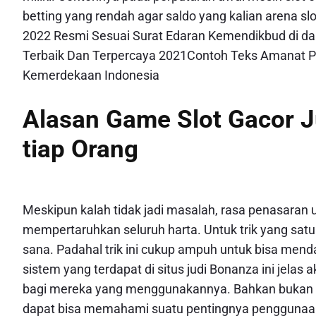
betting yang rendah agar saldo yang kalian arena sl
2022 Resmi Sesuai Surat Edaran Kemendikbud di dal
Terbaik Dan Terpercaya 2021Contoh Teks Amanat P
Kemerdekaan Indonesia
Alasan Game Slot Gacor Ju
tiap Orang
Meskipun kalah tidak jadi masalah, rasa penasara
mempertaruhkan seluruh harta. Untuk trik yang satu i
sana. Padahal trik ini cukup ampuh untuk bisa me
sistem yang terdapat di situs judi Bonanza ini jela
bagi mereka yang menggunakannya. Bahkan bukan ha
dapat bisa memahami suatu pentingnya penggunaan s