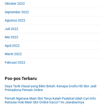
Oktober 2022
September 2022
Agustus 2022
Juli 2022
Mei 2022
April 2022
Maret 2022
Februari 2022
Pos-pos Terbaru
Daya Tarik Visual yang Bikin Betah: Kenapa Grafis HD Slot Jadi
Primadona Pemain Online
Pernah Ngerasa Main Slot Terus Kalah Padahal Udah Cari Info
Rahasia Hoki Main Slot Online Gacor? Ini Jawabannya