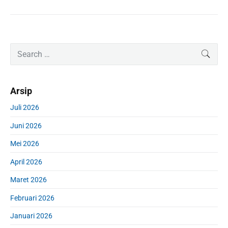
P
S
SEAR
r
e
i
a
m
r
Arsip
a
c
r
h
Juli 2026
y
f
S
Juni 2026
o
i
r
d
Mei 2026
:
e
April 2026
b
a
Maret 2026
r
Februari 2026
Januari 2026