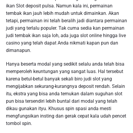
ikan Slot deposit pulsa. Namun kala ini, permainan
tembak ikan jauh lebih mudah untuk dimainkan. Akan
tetapi, permainan ini telah beralih jadi diantara permainan
judi yang terlalu populer. Tak cuma sedia kan permainan
judi tembak ikan saja loh, ada juga slot online hingga live
casino yang telah dapat Anda nikmati kapan pun dan
dimanapun.
Hanya beserta modal yang sedikit selalu anda telah bisa
memperoleh keuntungan yang sangat luas. Hal tersebut
karena betul-betul banyak sekali biro judi slot yang
mengijabkan sekurang-kurangnya deposit rendah. Selain
itu, ekstra yang bisa anda temukan dalam suguhan slot
pun bisa tersendiri lebih buntal dari modal yang telah
dikau gunakan ityu. Khusus spin spasi anda mesti
mengfungsikan insting dan gerak cepat kala udah pencet
tombol spin.