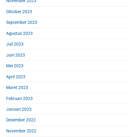
November 2023
Oktober 2023
September 2023
Agustus 2023
Juli 2023
Juni 2023
Mei 2023
April 2023
Maret 2023
Februari 2023
Januari 2023
Desember 2022
November 2022