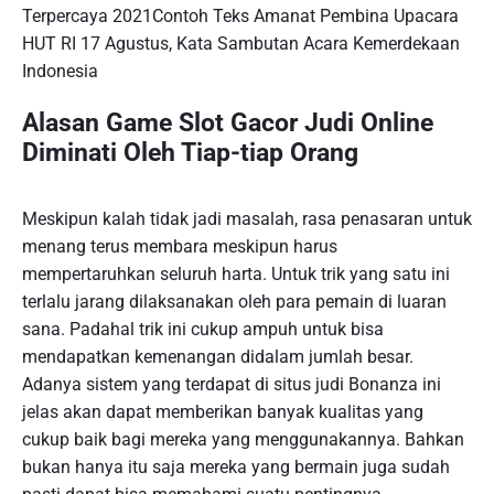
Terpercaya 2021Contoh Teks Amanat Pembina Upacara
HUT RI 17 Agustus, Kata Sambutan Acara Kemerdekaan
Indonesia
Alasan Game Slot Gacor Judi Online
Diminati Oleh Tiap-tiap Orang
Meskipun kalah tidak jadi masalah, rasa penasaran untuk
menang terus membara meskipun harus
mempertaruhkan seluruh harta. Untuk trik yang satu ini
terlalu jarang dilaksanakan oleh para pemain di luaran
sana. Padahal trik ini cukup ampuh untuk bisa
mendapatkan kemenangan didalam jumlah besar.
Adanya sistem yang terdapat di situs judi Bonanza ini
jelas akan dapat memberikan banyak kualitas yang
cukup baik bagi mereka yang menggunakannya. Bahkan
bukan hanya itu saja mereka yang bermain juga sudah