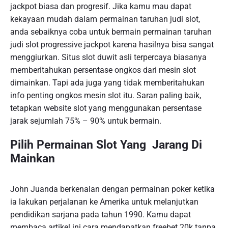
jackpot biasa dan progresif. Jika kamu mau dapat
kekayaan mudah dalam permainan taruhan judi slot,
anda sebaiknya coba untuk bermain permainan taruhan
judi slot progressive jackpot karena hasilnya bisa sangat
menggiurkan. Situs slot duwit asli terpercaya biasanya
memberitahukan persentase ongkos dari mesin slot
dimainkan. Tapi ada juga yang tidak memberitahukan
info penting ongkos mesin slot itu. Saran paling baik,
tetapkan website slot yang menggunakan persentase
jarak sejumlah 75% – 90% untuk bermain.
Pilih Permainan Slot Yang Jarang Di
Mainkan
John Juanda berkenalan dengan permainan poker ketika
ia lakukan perjalanan ke Amerika untuk melanjutkan
pendidikan sarjana pada tahun 1990. Kamu dapat
membaca artikel ini cara mendapatkan freebet 20k tanpa