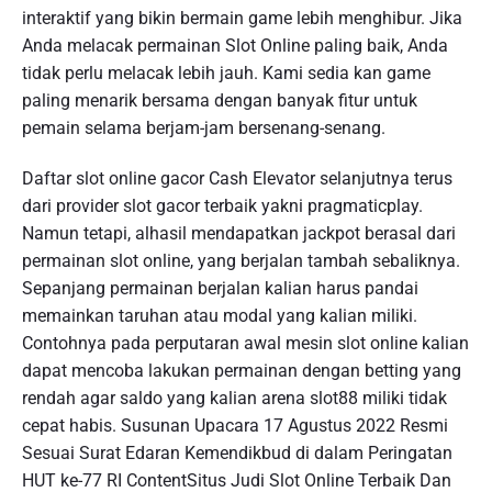
interaktif yang bikin bermain game lebih menghibur. Jika
Anda melacak permainan Slot Online paling baik, Anda
tidak perlu melacak lebih jauh. Kami sedia kan game
paling menarik bersama dengan banyak fitur untuk
pemain selama berjam-jam bersenang-senang.
Daftar slot online gacor Cash Elevator selanjutnya terus
dari provider slot gacor terbaik yakni pragmaticplay.
Namun tetapi, alhasil mendapatkan jackpot berasal dari
permainan slot online, yang berjalan tambah sebaliknya.
Sepanjang permainan berjalan kalian harus pandai
memainkan taruhan atau modal yang kalian miliki.
Contohnya pada perputaran awal mesin slot online kalian
dapat mencoba lakukan permainan dengan betting yang
rendah agar saldo yang kalian arena slot88 miliki tidak
cepat habis. Susunan Upacara 17 Agustus 2022 Resmi
Sesuai Surat Edaran Kemendikbud di dalam Peringatan
HUT ke-77 RI ContentSitus Judi Slot Online Terbaik Dan