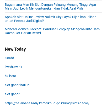
Bagaimana Memilih Slot Dengan Peluang Menang Tinggi Agar
Main Judi Lebih Menguntungkan dan Tidak Asal Pilih
Apakah Slot Online Review Nolimit City Layak Dijadikan Pilihan
untuk Pecinta Judi Digital?
Mencari Momen Jackpot: Panduan Lengkap Mengenai Info Jam
Gacor Slot Harian Resmi
New Today
slot88
live draw hk
hk lotto
slot gacor hari ini
slot gacor
https://balaibahasadiy.kemdikbud.go.id/img/slot+gacor/