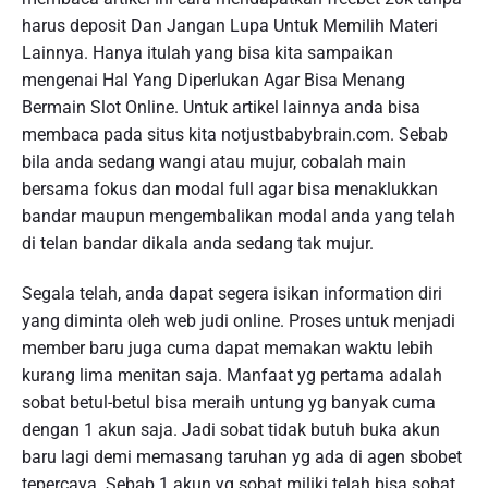
harus deposit Dan Jangan Lupa Untuk Memilih Materi
Lainnya. Hanya itulah yang bisa kita sampaikan
mengenai Hal Yang Diperlukan Agar Bisa Menang
Bermain Slot Online. Untuk artikel lainnya anda bisa
membaca pada situs kita notjustbabybrain.com. Sebab
bila anda sedang wangi atau mujur, cobalah main
bersama fokus dan modal full agar bisa menaklukkan
bandar maupun mengembalikan modal anda yang telah
di telan bandar dikala anda sedang tak mujur.
Segala telah, anda dapat segera isikan information diri
yang diminta oleh web judi online. Proses untuk menjadi
member baru juga cuma dapat memakan waktu lebih
kurang lima menitan saja. Manfaat yg pertama adalah
sobat betul-betul bisa meraih untung yg banyak cuma
dengan 1 akun saja. Jadi sobat tidak butuh buka akun
baru lagi demi memasang taruhan yg ada di agen sbobet
tepercaya. Sebab 1 akun yg sobat miliki telah bisa sobat