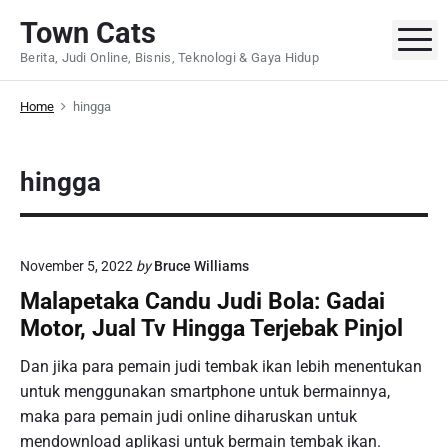
S
Town Cats
k
M
Berita, Judi Online, Bisnis, Teknologi & Gaya Hidup
i
p
Home
hingga
t
o
c
hingga
o
n
t
e
November 5, 2022
by
Bruce Williams
n
Malapetaka Candu Judi Bola: Gadai
t
Motor, Jual Tv Hingga Terjebak Pinjol
Dan jika para pemain judi tembak ikan lebih menentukan
untuk menggunakan smartphone untuk bermainnya,
maka para pemain judi online diharuskan untuk
mendownload aplikasi untuk bermain tembak ikan.