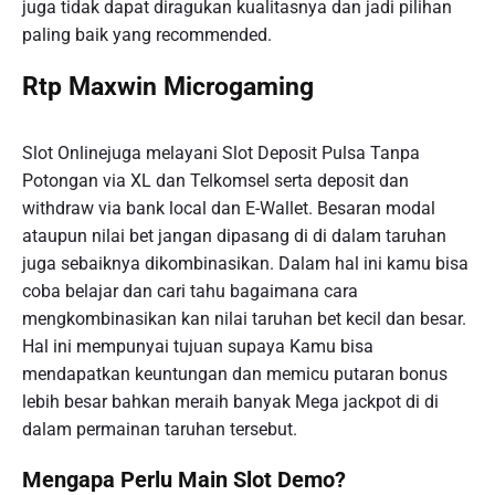
juga tidak dapat diragukan kualitasnya dan jadi pilihan
paling baik yang recommended.
Rtp Maxwin Microgaming
Slot Onlinejuga melayani Slot Deposit Pulsa Tanpa
Potongan via XL dan Telkomsel serta deposit dan
withdraw via bank local dan E-Wallet. Besaran modal
ataupun nilai bet jangan dipasang di di dalam taruhan
juga sebaiknya dikombinasikan. Dalam hal ini kamu bisa
coba belajar dan cari tahu bagaimana cara
mengkombinasikan kan nilai taruhan bet kecil dan besar.
Hal ini mempunyai tujuan supaya Kamu bisa
mendapatkan keuntungan dan memicu putaran bonus
lebih besar bahkan meraih banyak Mega jackpot di di
dalam permainan taruhan tersebut.
Mengapa Perlu Main Slot Demo?