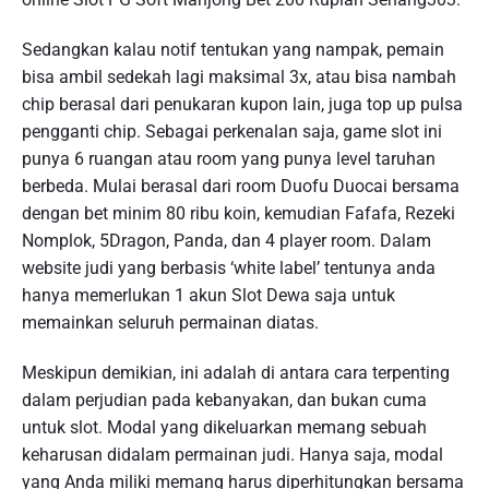
Sedangkan kalau notif tentukan yang nampak, pemain
bisa ambil sedekah lagi maksimal 3x, atau bisa nambah
chip berasal dari penukaran kupon lain, juga top up pulsa
pengganti chip. Sebagai perkenalan saja, game slot ini
punya 6 ruangan atau room yang punya level taruhan
berbeda. Mulai berasal dari room Duofu Duocai bersama
dengan bet minim 80 ribu koin, kemudian Fafafa, Rezeki
Nomplok, 5Dragon, Panda, dan 4 player room. Dalam
website judi yang berbasis ‘white label’ tentunya anda
hanya memerlukan 1 akun Slot Dewa saja untuk
memainkan seluruh permainan diatas.
Meskipun demikian, ini adalah di antara cara terpenting
dalam perjudian pada kebanyakan, dan bukan cuma
untuk slot. Modal yang dikeluarkan memang sebuah
keharusan didalam permainan judi. Hanya saja, modal
yang Anda miliki memang harus diperhitungkan bersama