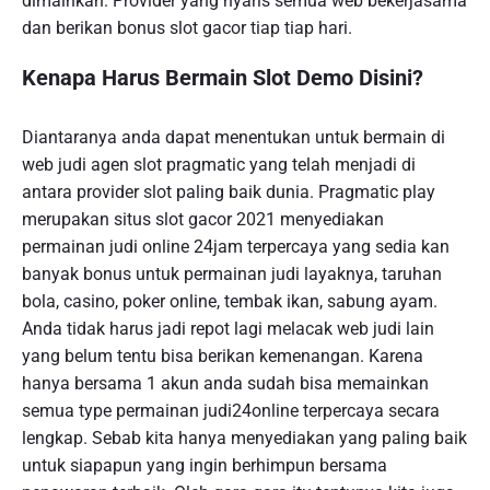
dimainkan. Provider yang nyaris semua web bekerjasama
dan berikan bonus slot gacor tiap tiap hari.
Kenapa Harus Bermain Slot Demo Disini?
Diantaranya anda dapat menentukan untuk bermain di
web judi agen slot pragmatic yang telah menjadi di
antara provider slot paling baik dunia. Pragmatic play
merupakan situs slot gacor 2021 menyediakan
permainan judi online 24jam terpercaya yang sedia kan
banyak bonus untuk permainan judi layaknya, taruhan
bola, casino, poker online, tembak ikan, sabung ayam.
Anda tidak harus jadi repot lagi melacak web judi lain
yang belum tentu bisa berikan kemenangan. Karena
hanya bersama 1 akun anda sudah bisa memainkan
semua type permainan judi24online terpercaya secara
lengkap. Sebab kita hanya menyediakan yang paling baik
untuk siapapun yang ingin berhimpun bersama