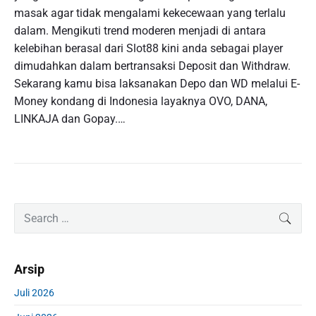
masak agar tidak mengalami kekecewaan yang terlalu
dalam. Mengikuti trend moderen menjadi di antara
kelebihan berasal dari Slot88 kini anda sebagai player
dimudahkan dalam bertransaksi Deposit dan Withdraw.
Sekarang kamu bisa laksanakan Depo dan WD melalui E-
Money kondang di Indonesia layaknya OVO, DANA,
LINKAJA dan Gopay.…
P
S
SEAR
r
e
i
a
m
r
Arsip
a
c
r
h
Juli 2026
y
f
S