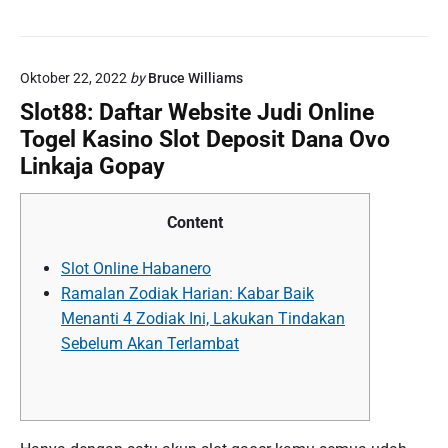
Oktober 22, 2022
by
Bruce Williams
Slot88: Daftar Website Judi Online
Togel Kasino Slot Deposit Dana Ovo
Linkaja Gopay
Content
Slot Online Habanero
Ramalan Zodiak Harian: Kabar Baik
Menanti 4 Zodiak Ini, Lakukan Tindakan
Sebelum Akan Terlambat