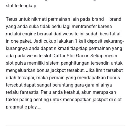
slot terlengkap.
Terus untuk nikmati permainan lain pada brand – brand
yang anda suka tidak perlu lagi mentransfer karena
melalui engine berasal dari website ini sudah bersifat all
in one paket. Jadi cukup lakukan 1 kali deposit sekurang-
kurangnya anda dapat nikmati tiap-tiap permainan yang
ada pada website slot Daftar Slot Gacor. Setiap mesin
slot pulsa memiliki sistem penghitungan tersendiri untuk
mengeluarkan bonus jackpot tersebut. Jika limit tersebut
udah tercapai, maka pemain yang mendapatkan bonus
tersebut dapat sangat beruntung gara-gara nilainya
terlalu fantastis. Perlu anda ketahui, akun merupakan
faktor paling penting untuk mendapatkan jackpot di slot
pragmatic play.…