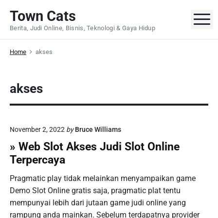
S
Town Cats
k
M
Berita, Judi Online, Bisnis, Teknologi & Gaya Hidup
i
p
Home
akses
t
o
c
akses
o
n
t
e
November 2, 2022
by
Bruce Williams
n
» Web Slot Akses Judi Slot Online
t
Terpercaya
Pragmatic play tidak melainkan menyampaikan game
Demo Slot Online gratis saja, pragmatic plat tentu
mempunyai lebih dari jutaan game judi online yang
rampung anda mainkan. Sebelum terdapatnya provider