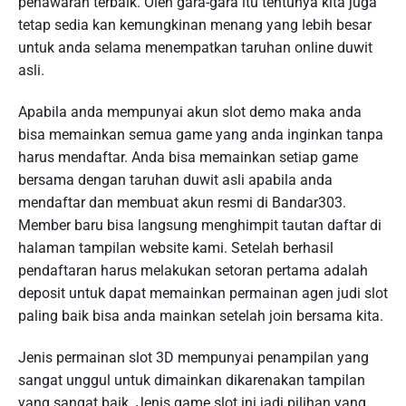
penawaran terbaik. Oleh gara-gara itu tentunya kita juga
tetap sedia kan kemungkinan menang yang lebih besar
untuk anda selama menempatkan taruhan online duwit
asli.
Apabila anda mempunyai akun slot demo maka anda
bisa memainkan semua game yang anda inginkan tanpa
harus mendaftar. Anda bisa memainkan setiap game
bersama dengan taruhan duwit asli apabila anda
mendaftar dan membuat akun resmi di Bandar303.
Member baru bisa langsung menghimpit tautan daftar di
halaman tampilan website kami. Setelah berhasil
pendaftaran harus melakukan setoran pertama adalah
deposit untuk dapat memainkan permainan agen judi slot
paling baik bisa anda mainkan setelah join bersama kita.
Jenis permainan slot 3D mempunyai penampilan yang
sangat unggul untuk dimainkan dikarenakan tampilan
yang sangat baik. Jenis game slot ini jadi pilihan yang