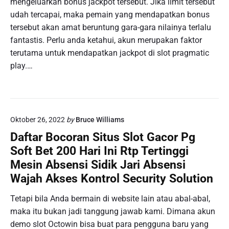
mengeluarkan bonus jackpot tersebut. Jika limit tersebut
udah tercapai, maka pemain yang mendapatkan bonus
tersebut akan amat beruntung gara-gara nilainya terlalu
fantastis. Perlu anda ketahui, akun merupakan faktor
terutama untuk mendapatkan jackpot di slot pragmatic
play.…
Oktober 26, 2022
by
Bruce Williams
Daftar Bocoran Situs Slot Gacor Pg
Soft Bet 200 Hari Ini Rtp Tertinggi
Mesin Absensi Sidik Jari Absensi
Wajah Akses Kontrol Security Solution
Tetapi bila Anda bermain di website lain atau abal-abal,
maka itu bukan jadi tanggung jawab kami. Dimana akun
demo slot Octowin bisa buat para pengguna baru yang