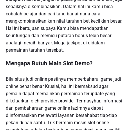
sebaiknya dikombinasikan. Dalam hal ini kamu bisa
cobalah belajar dan cari tahu bagaimana cara
mengkombinasikan kan nilai taruhan bet kecil dan besar.
Hal ini bertujuan supaya Kamu bisa mendapatkan
keuntungan dan memicu putaran bonus lebih besar
apalagi meraih banyak Mega jackpot di didalam
permainan taruhan tersebut.
Mengapa Butuh Main Slot Demo?
Bila situs judi online pastinya memperbaharui game judi
online benar benar Krusial, hal ini bermaksud agar
pemain dapat memainkan permainan terupdate yang
dikeluarkan oleh provider-provider Termasyhur. Informasi
dari pembaharuan game online lazimnya dapat
diinformasikan melawati layanan bersahabat tiap-tiap
pekan di hari sabtu. Trik bermain mesin slot online
selanjutnya adalah bertaruh bersama duwit yang sedikit.