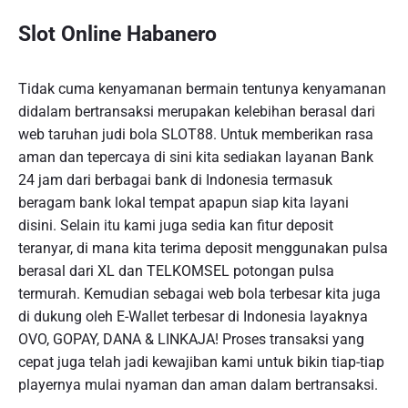
Slot Online Habanero
Tidak cuma kenyamanan bermain tentunya kenyamanan
didalam bertransaksi merupakan kelebihan berasal dari
web taruhan judi bola SLOT88. Untuk memberikan rasa
aman dan tepercaya di sini kita sediakan layanan Bank
24 jam dari berbagai bank di Indonesia termasuk
beragam bank lokal tempat apapun siap kita layani
disini. Selain itu kami juga sedia kan fitur deposit
teranyar, di mana kita terima deposit menggunakan pulsa
berasal dari XL dan TELKOMSEL potongan pulsa
termurah. Kemudian sebagai web bola terbesar kita juga
di dukung oleh E-Wallet terbesar di Indonesia layaknya
OVO, GOPAY, DANA & LINKAJA! Proses transaksi yang
cepat juga telah jadi kewajiban kami untuk bikin tiap-tiap
playernya mulai nyaman dan aman dalam bertransaksi.