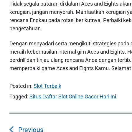
Tidak segala putaran di dalam Aces and Eights aka
kerugian, jangan menyerah. Manfaatkan kerugian 
rencana Engkau pada rotasi berikutnya. Perbaiki ke
pengetahuan.
Dengan menyadari serta mengikuti strategies pada 
meraih keberhasilan internal gim Aces and Eights. H
berdrill dan tinjau ulang rencana Anda dengan tertib
memperbaiki game Aces and Eights Kamu. Selamat
Posted in:
Slot Terbaik
Tagged:
Situs Daftar Slot Online Gacor Hari Ini
N
a
Previous