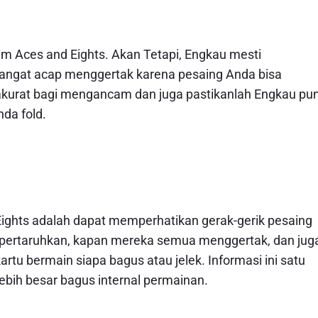
lam Aces and Eights. Akan Tetapi, Engkau mesti
 sangat acap menggertak karena pesaing Anda bisa
akurat bagi mengancam dan juga pastikanlah Engkau pu
da fold.
ights adalah dapat memperhatikan gerak-gerik pesaing
mpertaruhkan, kapan mereka semua menggertak, dan jug
 bermain siapa bagus atau jelek. Informasi ini satu
ih besar bagus internal permainan.