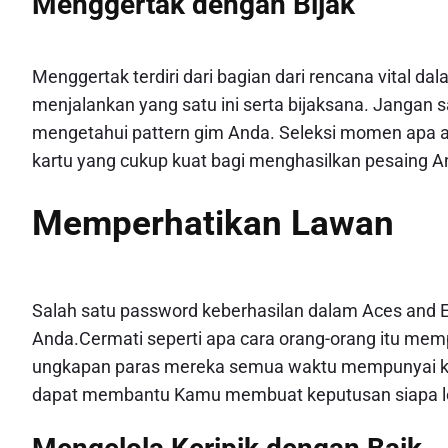
Menggertak dengan Bijak
Menggertak terdiri dari bagian dari rencana vital da
menjalankan yang satu ini serta bijaksana. Jangan
mengetahui pattern gim Anda. Seleksi momen apa 
kartu yang cukup kuat bagi menghasilkan pesaing An
Memperhatikan Lawan
Salah satu password keberhasilan dalam Aces and E
Anda.Cermati seperti apa cara orang-orang itu me
ungkapan paras mereka semua waktu mempunyai kartu
dapat membantu Kamu membuat keputusan siapa leb