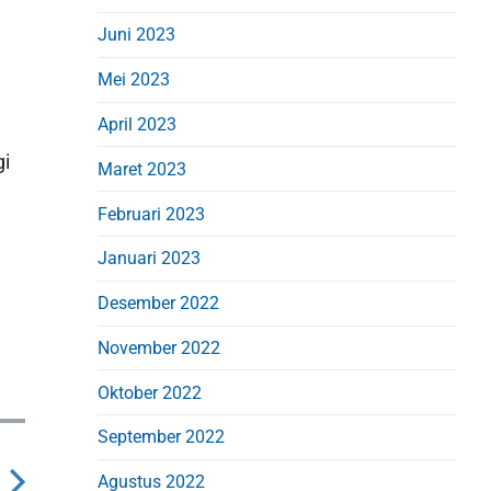
Juni 2023
Mei 2023
April 2023
gi
Maret 2023
Februari 2023
Januari 2023
Desember 2022
November 2022
Oktober 2022
September 2022
Agustus 2022