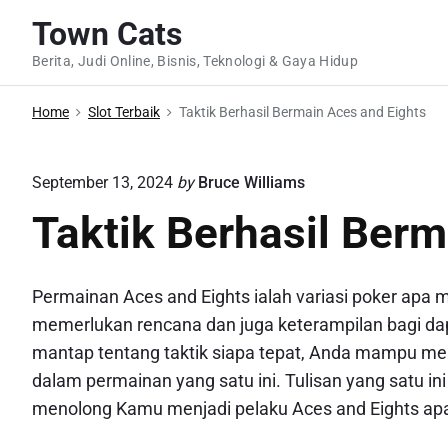
S
Town Cats
k
Berita, Judi Online, Bisnis, Teknologi & Gaya Hidup
i
p
Home
Slot Terbaik
Taktik Berhasil Bermain Aces and Eights
t
o
c
September 13, 2024
by
Bruce Williams
o
Taktik Berhasil Berm
n
t
e
Permainan Aces and Eights ialah variasi poker apa
n
memerlukan rencana dan juga keterampilan bagi d
t
mantap tentang taktik siapa tepat, Anda mampu me
dalam permainan yang satu ini. Tulisan yang satu 
menolong Kamu menjadi pelaku Aces and Eights apa