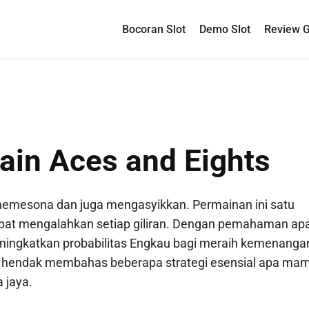
Bocoran Slot
Demo Slot
Review 
ain Aces and Eights
 memesona dan juga mengasyikkan. Permainan ini satu
apat mengalahkan setiap giliran. Dengan pemahaman ap
ningkatkan probabilitas Engkau bagi meraih kemenanga
ini hendak membahas beberapa strategi esensial apa ma
 jaya.