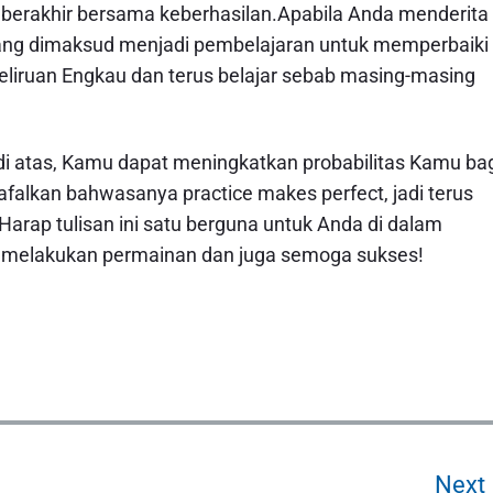
n berakhir bersama keberhasilan.Apabila Anda menderita
yang dimaksud menjadi pembelajaran untuk memperbaiki
keliruan Engkau dan terus belajar sebab masing-masing
di atas, Kamu dapat meningkatkan probabilitas Kamu ba
afalkan bahwasanya practice makes perfect, jadi terus
.Harap tulisan ini satu berguna untuk Anda di dalam
 melakukan permainan dan juga semoga sukses!
Next