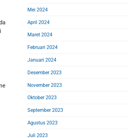
Mei 2024
nda
April 2024
i
Maret 2024
Februari 2024
Januari 2024
Desember 2023
November 2023
ame
Oktober 2023
September 2023
Agustus 2023
Juli 2023