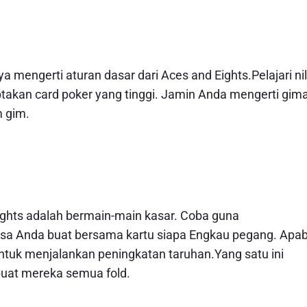
engerti aturan dasar dari Aces and Eights.Pelajari nil
ptakan card poker yang tinggi. Jamin Anda mengerti gim
m gim.
ghts adalah bermain-main kasar. Coba guna
a Anda buat bersama kartu siapa Engkau pegang. Apab
untuk menjalankan peningkatan taruhan.Yang satu ini
at mereka semua fold.