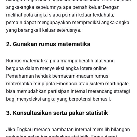
angka-angka sebelumnya apa pernah keluar.Dengan
melihat pola angka siapa pernah keluar terdahulu,
pemain dapat mengupayakan memprediksi angka-angka
yang barangkali keluar seterusnya.
2. Gunakan rumus matematika
Rumus matematika pula mampu beralih alat yang
berguna dalam menyeleksi angka lotere online.
Pemahaman hendak bermacam-macam rumus
matematika mirip pola Fibonacci atau sistem martingale
bisa memudahkan partisipan internal merancang strategi
bagi menyeleksi angka yang berpotensi berhasil.
3. Konsultasikan serta pakar statistik
Jika Engkau merasa hambatan internal memilih bilangan