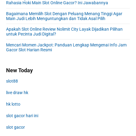
Rahasia Hoki Main Slot Online Gacor? Ini Jawabannya
Bagaimana Memilih Slot Dengan Peluang Menang Tinggi Agar
Main Judi Lebih Menguntungkan dan Tidak Asal Pilih
Apakah Slot Online Review Nolimit City Layak Dijadikan Pilihan
untuk Pecinta Judi Digital?
Mencari Momen Jackpot: Panduan Lengkap Mengenai Info Jam
Gacor Slot Harian Resmi
New Today
slot88
live draw hk
hk lotto
slot gacor hari ini
slot gacor