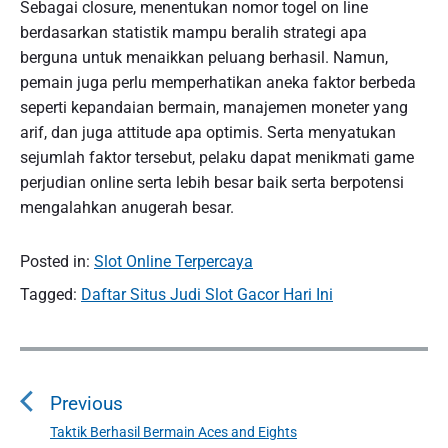
Sebagai closure, menentukan nomor togel on line
berdasarkan statistik mampu beralih strategi apa
berguna untuk menaikkan peluang berhasil. Namun,
pemain juga perlu memperhatikan aneka faktor berbeda
seperti kepandaian bermain, manajemen moneter yang
arif, dan juga attitude apa optimis. Serta menyatukan
sejumlah faktor tersebut, pelaku dapat menikmati game
perjudian online serta lebih besar baik serta berpotensi
mengalahkan anugerah besar.
Posted in:
Slot Online Terpercaya
Tagged:
Daftar Situs Judi Slot Gacor Hari Ini
N
a
Previous
v
i
Taktik Berhasil Bermain Aces and Eights
P