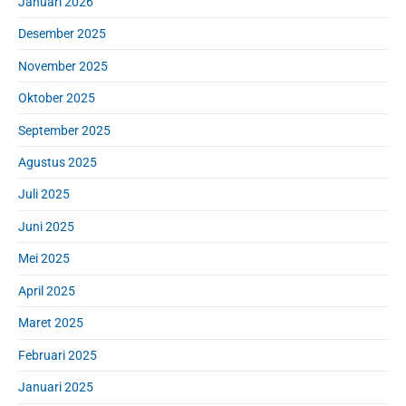
Januari 2026
Desember 2025
November 2025
Oktober 2025
September 2025
Agustus 2025
Juli 2025
Juni 2025
Mei 2025
April 2025
Maret 2025
Februari 2025
Januari 2025