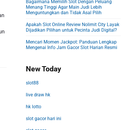
Bagaimana Memilih Slot Dengan Peluang
Menang Tinggi Agar Main Judi Lebih
Menguntungkan dan Tidak Asal Pilih
an
Apakah Slot Online Review Nolimit City Layak
Dijadikan Pilihan untuk Pecinta Judi Digital?
pun
Mencari Momen Jackpot: Panduan Lengkap
Mengenai Info Jam Gacor Slot Harian Resmi
New Today
slot88
live draw hk
hk lotto
slot gacor hari ini