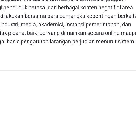
 penduduk berasal dari berbagai konten negatif di area
but dilakukan bersama para pemangku kepentingan berkait
 industri, media, akademisi, instansi pemerintahan, dan
indak pidana, baik judi yang dimainkan secara online mau
ai basic pengaturan larangan perjudian menurut sistem