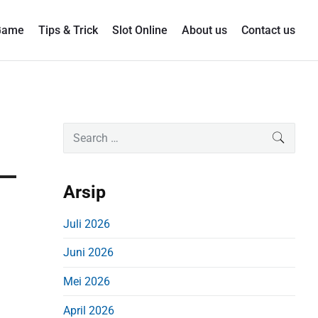
Game
Tips & Trick
Slot Online
About us
Contact us
P
S
SEARC
e
r
a
i
r
Arsip
m
c
a
h
Juli 2026
r
f
Juni 2026
o
y
r
S
Mei 2026
:
i
April 2026