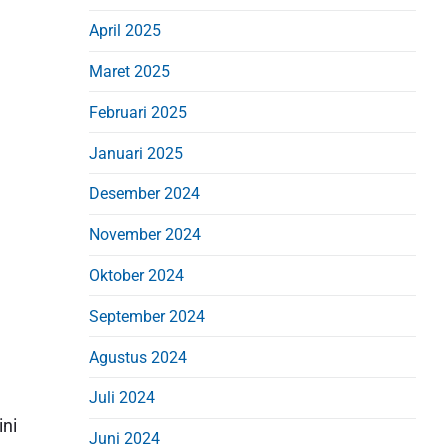
April 2025
Maret 2025
Februari 2025
Januari 2025
Desember 2024
November 2024
Oktober 2024
September 2024
Agustus 2024
Juli 2024
ini
Juni 2024