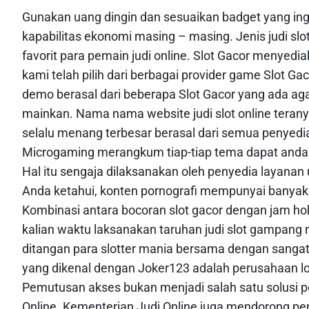
Gunakan uang dingin dan sesuaikan badget yang ingi
kapabilitas ekonomi masing – masing. Jenis judi sl
favorit para pemain judi online. Slot Gacor menyedi
kami telah pilih dari berbagai provider game Slot G
demo berasal dari beberapa Slot Gacor yang ada a
mainkan. Nama nama website judi slot online teran
selalu menang terbesar berasal dari semua penyedia 
Microgaming merangkum tiap-tiap tema dapat anda b
Hal itu sengaja dilaksanakan oleh penyedia layanan
Anda ketahui, konten pornografi mempunyai banyak d
Kombinasi antara bocoran slot gacor dengan jam ho
kalian waktu laksanakan taruhan judi slot gampan
ditangan para slotter mania bersama dengan sanga
yang dikenal dengan Joker123 adalah perusahaan lok
Pemutusan akses bukan menjadi salah satu solusi p
Online. Kementerian Judi Online juga mendorong pen