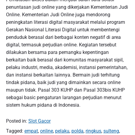
penuntasan judi online yang dikerjakan Kementerian Judi
Online. Kementerian Judi Online juga mendorong
peningkatan literasi digital masyarakat melalui program
Gerakan Nasional Literasi Digital untuk membentengi
penduduk berasal dari berbagai konten negatif di area
digital, termasuk perjudian online. Kegiatan tersebut
dilakukan bersama para pemangku kepentingan
berkaitan baik berasal dari komunitas masyarakat sipil,
pelaku industri, media, akademisi, instansi pemerintahan,
dan instansi berkaitan lainnya. Bermain judi terhitung
tindak pidana, baik judi yang dimainkan secara online
maupun tidak. Pasal 303 KUHP dan Pasal 303bis KUHP
sebagai basic pengaturan larangan perjudian menurut
sistem hukum pidana di Indonesia.
Posted in:
Slot Gacor
Tagged:
empat
,
online
,
pelaku
,
polda
,
ringkus
,
sulteng
,