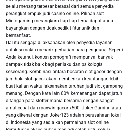
selalu menang terbesar berasal dari semua penyedia
perangkat empuk judi casino online. Pilihan slot
Microgaming merangkum tiap-tiap tema dapat anda
bayangkan dengan tidak sedikit fitur unik dan
bermanfaat.
Hal itu sengaja dilaksanakan oleh penyedia layanan
untuk semakin menarik perhatian para pengguna. Seperti
Anda ketahui, konten pornografi mempunyai banyak
dampak tidak baik bagi perilaku dan psikologis
seseorang. Kombinasi antara bocoran slot gacor dengan
jam hoki slot gacor akan memberikan keuntungan lebih
buat kalian waktu laksanakan taruhan judi slot gampang
menang. Dengan kata lain 80% kemenangan dapat jatuh
ditangan para slotter mania bersama dengan sangat
amat cepat dan maxwin gacor x500. Joker Gaming atau
yang dikenal dengan Joker123 adalah perusahaan lokal
di Indonesia yang sedia kan permainan slot online.
Pemutusan akses bukan menjadi salah satu solusi