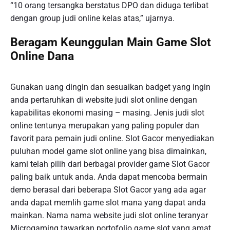
“10 orang tersangka berstatus DPO dan diduga terlibat
dengan group judi online kelas atas,” ujarnya.
Beragam Keunggulan Main Game Slot
Online Dana
Gunakan uang dingin dan sesuaikan badget yang ingin
anda pertaruhkan di website judi slot online dengan
kapabilitas ekonomi masing – masing. Jenis judi slot
online tentunya merupakan yang paling populer dan
favorit para pemain judi online. Slot Gacor menyediakan
puluhan model game slot online yang bisa dimainkan,
kami telah pilih dari berbagai provider game Slot Gacor
paling baik untuk anda. Anda dapat mencoba bermain
demo berasal dari beberapa Slot Gacor yang ada agar
anda dapat memlih game slot mana yang dapat anda
mainkan. Nama nama website judi slot online teranyar
Microgaming tawarkan portofolio game slot yang amat