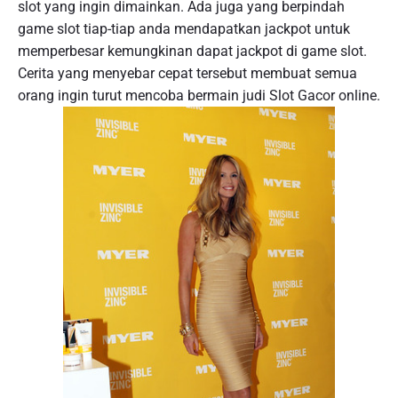
slot yang ingin dimainkan. Ada juga yang berpindah
game slot tiap-tiap anda mendapatkan jackpot untuk
memperbesar kemungkinan dapat jackpot di game slot.
Cerita yang menyebar cepat tersebut membuat semua
orang ingin turut mencoba bermain judi Slot Gacor online.