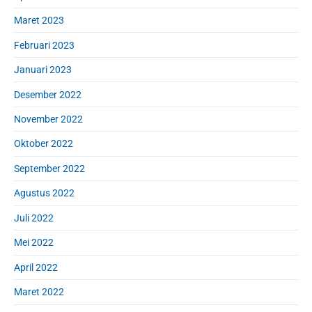
Maret 2023
Februari 2023
Januari 2023
Desember 2022
November 2022
Oktober 2022
September 2022
Agustus 2022
Juli 2022
Mei 2022
April 2022
Maret 2022