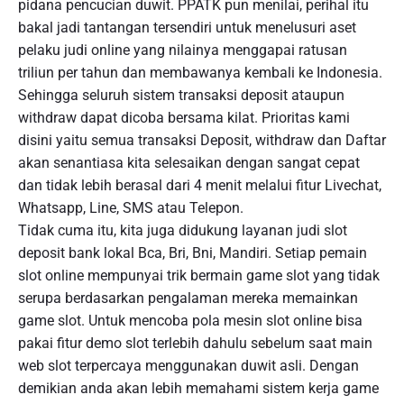
pidana pencucian duwit. PPATK pun menilai, perihal itu
bakal jadi tantangan tersendiri untuk menelusuri aset
pelaku judi online yang nilainya menggapai ratusan
triliun per tahun dan membawanya kembali ke Indonesia.
Sehingga seluruh sistem transaksi deposit ataupun
withdraw dapat dicoba bersama kilat. Prioritas kami
disini yaitu semua transaksi Deposit, withdraw dan Daftar
akan senantiasa kita selesaikan dengan sangat cepat
dan tidak lebih berasal dari 4 menit melalui fitur Livechat,
Whatsapp, Line, SMS atau Telepon.
Tidak cuma itu, kita juga didukung layanan judi slot
deposit bank lokal Bca, Bri, Bni, Mandiri. Setiap pemain
slot online mempunyai trik bermain game slot yang tidak
serupa berdasarkan pengalaman mereka memainkan
game slot. Untuk mencoba pola mesin slot online bisa
pakai fitur demo slot terlebih dahulu sebelum saat main
web slot terpercaya menggunakan duwit asli. Dengan
demikian anda akan lebih memahami sistem kerja game