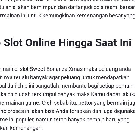
ulah silakan berhimpun dan daftar judi bola resmi bers
ermainan ini untuk kemungkinan kemenangan besar yan
lot Online Hingga Saat Ini
bermain di slot Sweet Bonanza Xmas maka peluang anda
n nya terlalu banyak agar peluang untuk mendapatkan
sal dari chip ini sangatlah membantu bagi setiap pemain
Jika chip udah terkumpul banyak maka Kamu dapat lakuk
permainan game. Oleh sebab itu, bettor yang bermain ju
ne proses ini akan bisa Anda terapkan dan juga digunak
e ini populer, namun tetap banyak pemain baru yang
patkan kemenangan.