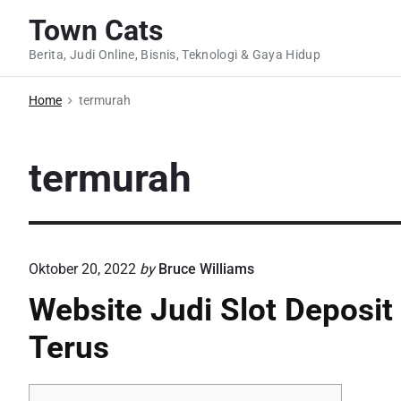
S
Town Cats
k
Berita, Judi Online, Bisnis, Teknologi & Gaya Hidup
i
p
Home
termurah
t
o
c
termurah
o
n
t
e
Oktober 20, 2022
by
Bruce Williams
n
Website Judi Slot Deposit
t
Terus