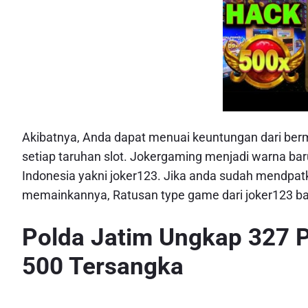
Akibatnya, Anda dapat menuai keuntungan dari be
setiap taruhan slot. Jokergaming menjadi warna ba
Indonesia yakni joker123. Jika anda sudah mendpatk
memainkannya, Ratusan type game dari joker123 bany
Polda Jatim Ungkap 327 
500 Tersangka