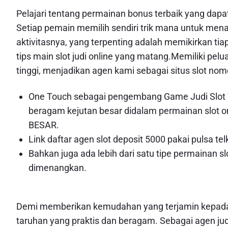
Pelajari tentang permainan bonus terbaik yang dapa
Setiap pemain memilih sendiri trik mana untuk mena
aktivitasnya, yang terpenting adalah memikirkan tiap-
tips main slot judi online yang matang.Memiliki p
tinggi, menjadikan agen kami sebagai situs slot nome
One Touch sebagai pengembang Game Judi Slot Te
beragam kejutan besar didalam permainan slot on
BESAR.
Link daftar agen slot deposit 5000 pakai pulsa telk
Bahkan juga ada lebih dari satu tipe permainan s
dimenangkan.
Demi memberikan kemudahan yang terjamin kepada 
taruhan yang praktis dan beragam. Sebagai agen jud