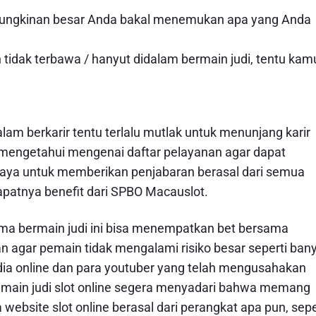
kemungkinan besar Anda bakal menemukan apa yang Anda
 tidak terbawa / hanyut didalam bermain judi, tentu kam
lam berkarir tentu terlalu mutlak untuk menunjang karir
 mengetahui mengenai daftar pelayanan agar dapat
upaya untuk memberikan penjabaran berasal dari semua
apatnya benefit dari SPBO Macauslot.
ma bermain judi ini bisa menempatkan bet bersama
kan agar pemain tidak mengalami risiko besar seperti ban
edia online dan para youtuber yang telah mengusahakan
main judi slot online segera menyadari bahwa memang
bsite slot online berasal dari perangkat apa pun, sepe