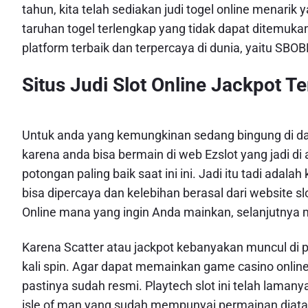
tahun, kita telah sediakan judi togel online menarik
taruhan togel terlengkap yang tidak dapat ditemuk
platform terbaik dan terpercaya di dunia, yaitu SBOB
Situs Judi Slot Online Jackpot T
Untuk anda yang kemungkinan sedang bingung di d
karena anda bisa bermain di web Ezslot yang jadi di a
potongan paling baik saat ini ini. Jadi itu tadi adala
bisa dipercaya dan kelebihan berasal dari website sl
Online mana yang ingin Anda mainkan, selanjutnya 
Karena Scatter atau jackpot kebanyakan muncul di 
kali spin. Agar dapat memainkan game casino online 
pastinya sudah resmi. Playtech slot ini telah laman
isle of man yang sudah mempunyai permainan diatas