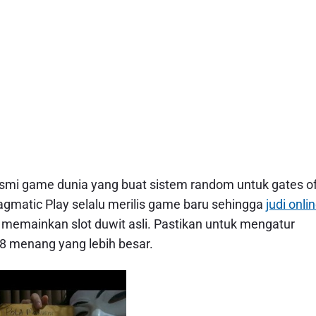
 resmi game dunia yang buat sistem random untuk gates o
agmatic Play selalu merilis game baru sehingga
judi onli
memainkan slot duwit asli. Pastikan untuk mengatur
8 menang yang lebih besar.