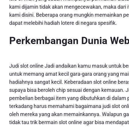
kami dijamin tidak akan mengecewakan, maka dari it
kami disini. Beberapa orang mungkin memainkan p
dapat melebihi hadiah lotere di negara spesifik.
Perkembangan Dunia Web S
Judi slot online Jadi andaikan kamu masuk untuk 
untuk memang amat kecil gara-gara orang yang mai
hadiahnya sangat kecil. Keberadaan slot online bera
supaya bisa beroleh chip sesuai dengan kemauan. 
pembelian berbagai item yang dibutuhkan di dalam 
terkadang harus memahami bagaimana judi slot onli
oleh mereka yang akan memainkannya. Walapun gam
tidak tau trik bermain slot online agar bisa menda