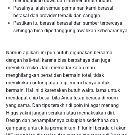
membuahkan duwit dari internet amat mudah.
Pasalnya ialah semua permainan kami berasal
berasal dari provider terbaik dan canggih.
Pastikan itu berasal berasal dari sumber terpercaya,
sehingga bisa dipertanggungjawabkan kebenarannya.
Namun aplikasi ini pun butuh digunakan bersama
dengan hati-hati karena bisa berbahaya dan juga
memiliki resiko. Jadi memadai kalau mau
menghilangkan penat dan bermain total, tidak
memikirkan untung atau rugi, murni hanya untuk
bermain. Hal ini dikarenakan butuh waktu lama untuk
mendapat chip besar bila Anda tetap berada di room
yang sama. Dan tips terakhir di poin ini agar menang
Higgs yakni jangan serakah atau memaksakan diri.
Design dan penampilannya cukuplah sederhana dan
gampang untuk kita permainkan. Fitur ini berada di akun