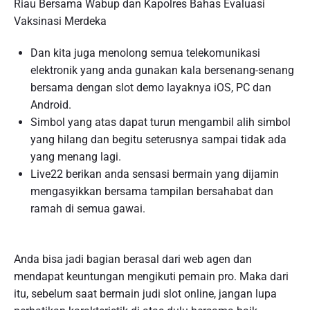
Riau Bersama Wabup dan Kapolres Bahas Evaluasi
Vaksinasi Merdeka
Dan kita juga menolong semua telekomunikasi
elektronik yang anda gunakan kala bersenang-senang
bersama dengan slot demo layaknya iOS, PC dan
Android.
Simbol yang atas dapat turun mengambil alih simbol
yang hilang dan begitu seterusnya sampai tidak ada
yang menang lagi.
Live22 berikan anda sensasi bermain yang dijamin
mengasyikkan bersama tampilan bersahabat dan
ramah di semua gawai.
Anda bisa jadi bagian berasal dari web agen dan
mendapat keuntungan mengikuti pemain pro. Maka dari
itu, sebelum saat bermain judi slot online, jangan lupa