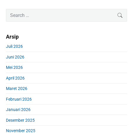
P
S
SEAR
r
e
i
a
m
r
Arsip
a
c
r
h
Juli 2026
y
f
S
Juni 2026
o
i
r
d
Mei 2026
:
e
April 2026
b
a
Maret 2026
r
Februari 2026
Januari 2026
Desember 2025
November 2025