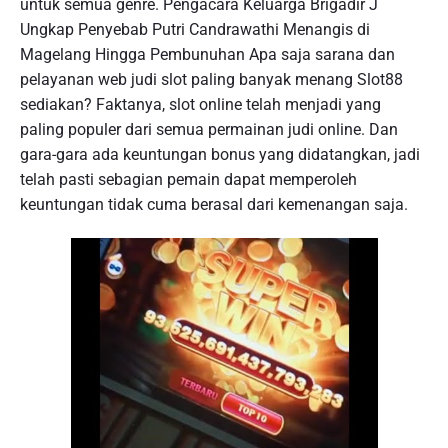
untuk semua genre. Pengacara Keluarga Brigadir J
Ungkap Penyebab Putri Candrawathi Menangis di
Magelang Hingga Pembunuhan Apa saja sarana dan
pelayanan web judi slot paling banyak menang Slot88
sediakan? Faktanya, slot online telah menjadi yang
paling populer dari semua permainan judi online. Dan
gara-gara ada keuntungan bonus yang didatangkan, jadi
telah pasti sebagian pemain dapat memperoleh
keuntungan tidak cuma berasal dari kemenangan saja.