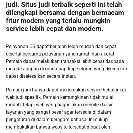
judi. Situs judi terbaik seperti ini telah
dilengkapi bersama dengan bermacam
fitur modern yang terlalu mungkin
service lebih cepat dan modern.
Pelayanan CS dapat berjalan lebih mudah dan cepat
disertai bersama pelayanan yang ramah dan akurat.
Pemain dapat melakukan transaksi lebih cepat daripada
metode apapun di mana tiap-tiap setoran yang dikerjakan
dapat diselesaikan secara instan.
Pemain judi hanya dapat menemukan service hebat ini di
web judi spesifik. Pemain kemungkinan tidak mulai
mudah, tetapi web yang bagus akan memiliki basis
layanan yang sangat besar agar tersedia di dalam
pengaturan di dalam beragam bahasa. Ini cukup
membuktikan bahwa website tersebut dibuat oleh