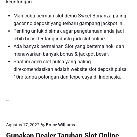
keuntungan.
Mari coba bermain slot demo Sweet Bonanza paling
gacor no deposit yang terbaru gampang jackpot ini.
Penting untuk disimak agar pengetahuan anda jadi
lebih berisi tentang industri judi slot online.
Ada banyak permainan Slot yang bertema hoki dan
menawarkan banyak bonus & jackpot besar.
Saat ini agen slot pulsa yang paling
direkomendasikan adalah website slot deposit pulsa
10rb tanpa potongan dan terpercaya di Indonesia.
…
Agustus 17, 2022
by
Bruce Williams
Gunakan Dealer Taruhan Slot Online