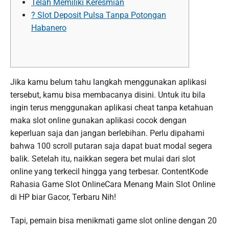
Telah Memiliki Keresmian
? Slot Deposit Pulsa Tanpa Potongan
Habanero
Jika kamu belum tahu langkah menggunakan aplikasi
tersebut, kamu bisa membacanya disini. Untuk itu bila
ingin terus menggunakan aplikasi cheat tanpa ketahuan
maka slot online gunakan aplikasi cocok dengan
keperluan saja dan jangan berlebihan. Perlu dipahami
bahwa 100 scroll putaran saja dapat buat modal segera
balik. Setelah itu, naikkan segera bet mulai dari slot
online yang terkecil hingga yang terbesar. ContentKode
Rahasia Game Slot OnlineCara Menang Main Slot Online
di HP biar Gacor, Terbaru Nih!
Tapi, pemain bisa menikmati game slot online dengan 20