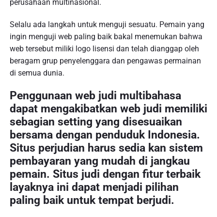
perusahaan multinasional.
Selalu ada langkah untuk menguji sesuatu. Pemain yang
ingin menguji web paling baik bakal menemukan bahwa
web tersebut miliki logo lisensi dan telah dianggap oleh
beragam grup penyelenggara dan pengawas permainan
di semua dunia.
Penggunaan web judi multibahasa
dapat mengakibatkan web judi memiliki
sebagian setting yang disesuaikan
bersama dengan penduduk Indonesia.
Situs perjudian harus sedia kan sistem
pembayaran yang mudah di jangkau
pemain. Situs judi dengan fitur terbaik
layaknya ini dapat menjadi pilihan
paling baik untuk tempat berjudi.