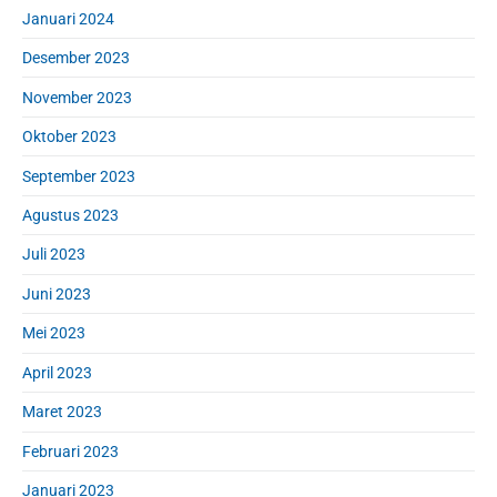
Januari 2024
Desember 2023
November 2023
Oktober 2023
September 2023
Agustus 2023
Juli 2023
Juni 2023
Mei 2023
April 2023
Maret 2023
Februari 2023
Januari 2023