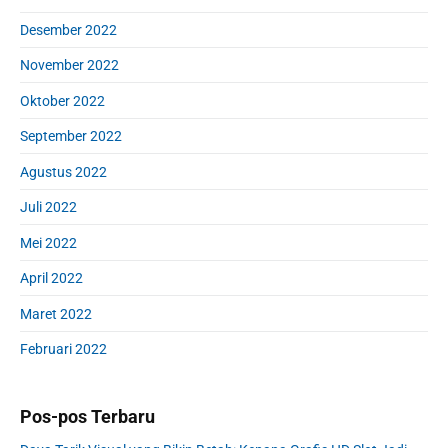
Desember 2022
November 2022
Oktober 2022
September 2022
Agustus 2022
Juli 2022
Mei 2022
April 2022
Maret 2022
Februari 2022
Pos-pos Terbaru