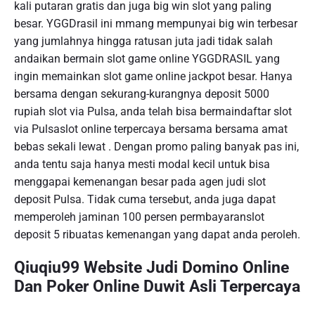
kali putaran gratis dan juga big win slot yang paling
besar. YGGDrasil ini mmang mempunyai big win terbesar
yang jumlahnya hingga ratusan juta jadi tidak salah
andaikan bermain slot game online YGGDRASIL yang
ingin memainkan slot game online jackpot besar. Hanya
bersama dengan sekurang-kurangnya deposit 5000
rupiah slot via Pulsa, anda telah bisa bermaindaftar slot
via Pulsaslot online terpercaya bersama bersama amat
bebas sekali lewat . Dengan promo paling banyak pas ini,
anda tentu saja hanya mesti modal kecil untuk bisa
menggapai kemenangan besar pada agen judi slot
deposit Pulsa. Tidak cuma tersebut, anda juga dapat
memperoleh jaminan 100 persen permbayaranslot
deposit 5 ribuatas kemenangan yang dapat anda peroleh.
Qiuqiu99 Website Judi Domino Online
Dan Poker Online Duwit Asli Terpercaya