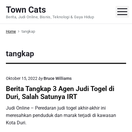
S
Town Cats
k
M
Berita, Judi Online, Bisnis, Teknologi & Gaya Hidup
i
p
Home
tangkap
t
o
c
tangkap
o
n
t
e
Oktober 15, 2022
by
Bruce Williams
n
Berita Tangkap 3 Agen Judi Togel di
t
Duri, Salah Satunya IRT
Judi Online – Peredaran judi togel akhir-akhir ini
meresahkan penduduk dan marak terjadi di kawasan
Kota Duri.