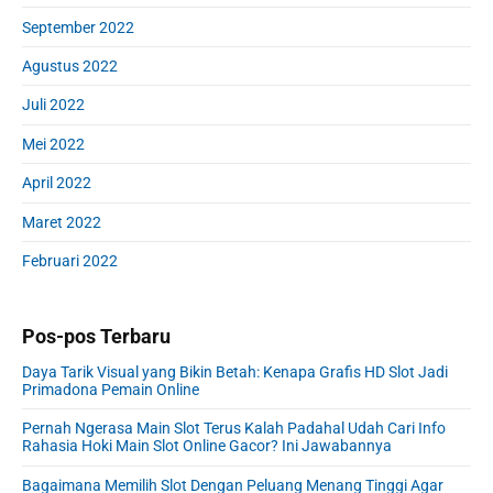
September 2022
Agustus 2022
Juli 2022
Mei 2022
April 2022
Maret 2022
Februari 2022
Pos-pos Terbaru
Daya Tarik Visual yang Bikin Betah: Kenapa Grafis HD Slot Jadi
Primadona Pemain Online
Pernah Ngerasa Main Slot Terus Kalah Padahal Udah Cari Info
Rahasia Hoki Main Slot Online Gacor? Ini Jawabannya
Bagaimana Memilih Slot Dengan Peluang Menang Tinggi Agar