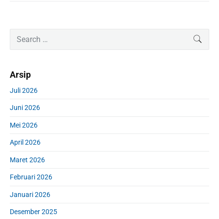
P
S
SEAR
r
e
i
a
m
r
Arsip
a
c
r
h
Juli 2026
y
f
S
Juni 2026
o
i
r
d
Mei 2026
:
e
April 2026
b
a
Maret 2026
r
Februari 2026
Januari 2026
Desember 2025