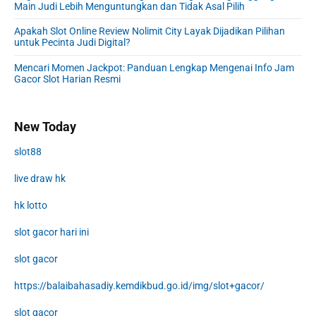
Main Judi Lebih Menguntungkan dan Tidak Asal Pilih
Apakah Slot Online Review Nolimit City Layak Dijadikan Pilihan
untuk Pecinta Judi Digital?
Mencari Momen Jackpot: Panduan Lengkap Mengenai Info Jam
Gacor Slot Harian Resmi
New Today
slot88
live draw hk
hk lotto
slot gacor hari ini
slot gacor
https://balaibahasadiy.kemdikbud.go.id/img/slot+gacor/
slot gacor