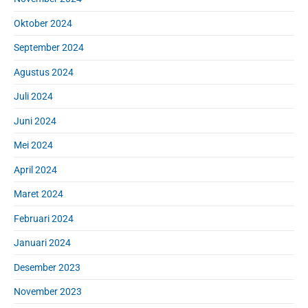
Oktober 2024
September 2024
Agustus 2024
Juli 2024
Juni 2024
Mei 2024
April 2024
Maret 2024
Februari 2024
Januari 2024
Desember 2023
November 2023