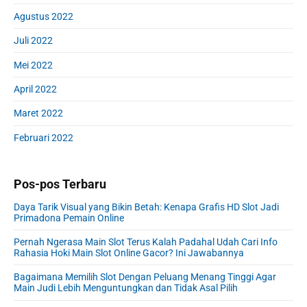
Agustus 2022
Juli 2022
Mei 2022
April 2022
Maret 2022
Februari 2022
Pos-pos Terbaru
Daya Tarik Visual yang Bikin Betah: Kenapa Grafis HD Slot Jadi
Primadona Pemain Online
Pernah Ngerasa Main Slot Terus Kalah Padahal Udah Cari Info
Rahasia Hoki Main Slot Online Gacor? Ini Jawabannya
Bagaimana Memilih Slot Dengan Peluang Menang Tinggi Agar
Main Judi Lebih Menguntungkan dan Tidak Asal Pilih