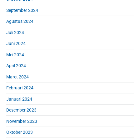
September 2024
Agustus 2024
Juli 2024
Juni 2024
Mei 2024
April 2024
Maret 2024
Februari 2024
Januari 2024
Desember 2023
November 2023
Oktober 2023