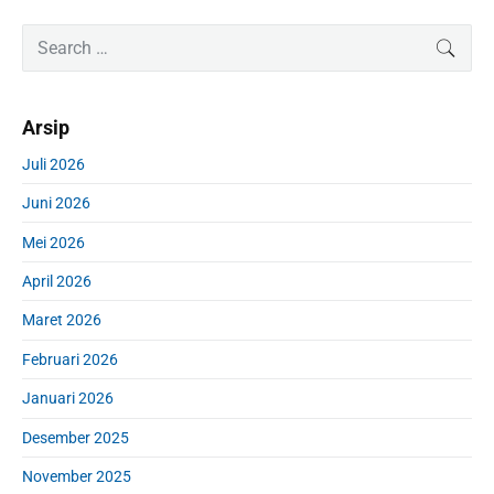
P
S
SEAR
r
e
i
a
m
r
Arsip
a
c
r
h
Juli 2026
y
f
S
Juni 2026
o
i
r
d
Mei 2026
:
e
April 2026
b
a
Maret 2026
r
Februari 2026
Januari 2026
Desember 2025
November 2025