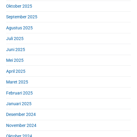
Oktober 2025
September 2025
Agustus 2025
Juli 2025
Juni 2025
Mei 2025
April 2025
Maret 2025
Februari 2025
Januari 2025
Desember 2024
November 2024
Oktober 2024