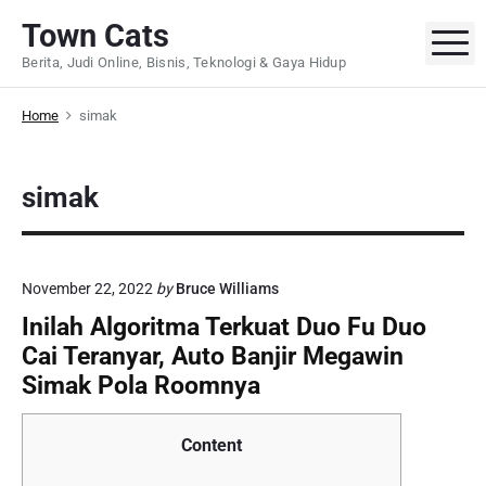
S
Town Cats
k
M
Berita, Judi Online, Bisnis, Teknologi & Gaya Hidup
i
p
Home
simak
t
o
c
simak
o
n
t
e
November 22, 2022
by
Bruce Williams
n
Inilah Algoritma Terkuat Duo Fu Duo
t
Cai Teranyar, Auto Banjir Megawin
Simak Pola Roomnya
Content