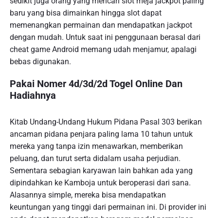
sedikit juga orang yang mencari slot meja jackpot paling
baru yang bisa dimainkan hingga slot dapat
memenangkan permainan dan mendapatkan jackpot
dengan mudah. Untuk saat ini penggunaan berasal dari
cheat game Android memang udah menjamur, apalagi
bebas digunakan.
Pakai Nomer 4d/3d/2d Togel Online Dan
Hadiahnya
Kitab Undang-Undang Hukum Pidana Pasal 303 berikan
ancaman pidana penjara paling lama 10 tahun untuk
mereka yang tanpa izin menawarkan, memberikan
peluang, dan turut serta didalam usaha perjudian.
Sementara sebagian karyawan lain bahkan ada yang
dipindahkan ke Kamboja untuk beroperasi dari sana.
Alasannya simple, mereka bisa mendapatkan
keuntungan yang tinggi dari permainan ini. Di provider ini