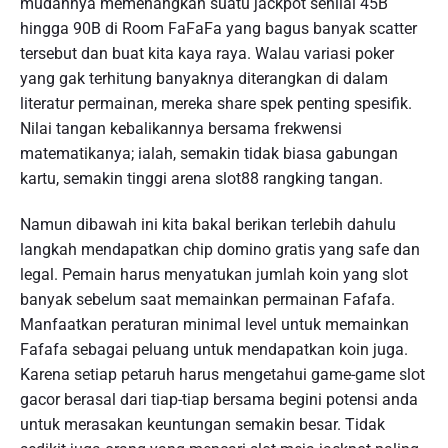
mudahnya memenangkan suatu jackpot senilai 45B
hingga 90B di Room FaFaFa yang bagus banyak scatter
tersebut dan buat kita kaya raya. Walau variasi poker
yang gak terhitung banyaknya diterangkan di dalam
literatur permainan, mereka share spek penting spesifik.
Nilai tangan kebalikannya bersama frekwensi
matematikanya; ialah, semakin tidak biasa gabungan
kartu, semakin tinggi arena slot88 rangking tangan.
Namun dibawah ini kita bakal berikan terlebih dahulu
langkah mendapatkan chip domino gratis yang safe dan
legal. Pemain harus menyatukan jumlah koin yang slot
banyak sebelum saat memainkan permainan Fafafa.
Manfaatkan peraturan minimal level untuk memainkan
Fafafa sebagai peluang untuk mendapatkan koin juga.
Karena setiap petaruh harus mengetahui game-game slot
gacor berasal dari tiap-tiap bersama begini potensi anda
untuk merasakan keuntungan semakin besar. Tidak