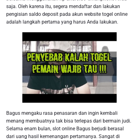
saja. Oleh karena itu, segera mendaftar dan lakukan
pengisian saldo deposit pada akun website togel online
adalah langkah pertama yang harus Anda lakukan.
Bagus mengaku rasa penasaran dan ingin kembali
menang membuatnya tak bisa terlepas dari bermain judi.
Selama enam bulan, slot online Bagus berjudi berasal
dari uang hasil kemenangan pertamanya. Sangat di