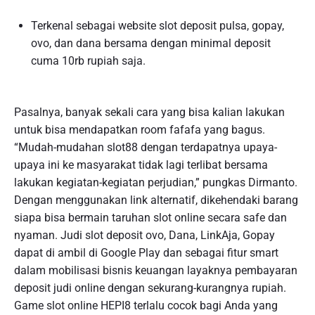
Terkenal sebagai website slot deposit pulsa, gopay,
ovo, dan dana bersama dengan minimal deposit
cuma 10rb rupiah saja.
Pasalnya, banyak sekali cara yang bisa kalian lakukan
untuk bisa mendapatkan room fafafa yang bagus.
“Mudah-mudahan slot88 dengan terdapatnya upaya-
upaya ini ke masyarakat tidak lagi terlibat bersama
lakukan kegiatan-kegiatan perjudian,” pungkas Dirmanto.
Dengan menggunakan link alternatif, dikehendaki barang
siapa bisa bermain taruhan slot online secara safe dan
nyaman. Judi slot deposit ovo, Dana, LinkAja, Gopay
dapat di ambil di Google Play dan sebagai fitur smart
dalam mobilisasi bisnis keuangan layaknya pembayaran
deposit judi online dengan sekurang-kurangnya rupiah.
Game slot online HEPI8 terlalu cocok bagi Anda yang