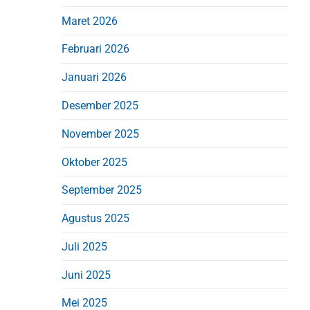
d
Maret 2026
e
b
Februari 2026
a
Januari 2026
r
Desember 2025
November 2025
Oktober 2025
September 2025
Agustus 2025
Juli 2025
Juni 2025
Mei 2025