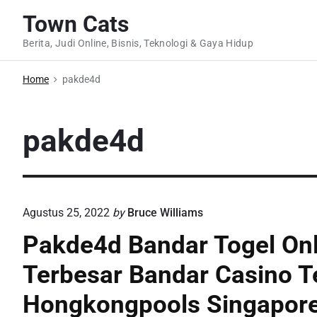
S
Town Cats
k
Berita, Judi Online, Bisnis, Teknologi & Gaya Hidup
i
p
Home
pakde4d
t
o
c
pakde4d
o
n
t
e
Agustus 25, 2022
by
Bruce Williams
n
Pakde4d Bandar Togel Onl
t
Terbesar Bandar Casino T
Hongkongpools Singapor