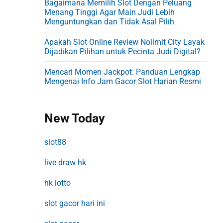
Bagaimana Memilih Slot Dengan Peluang
Menang Tinggi Agar Main Judi Lebih
Menguntungkan dan Tidak Asal Pilih
Apakah Slot Online Review Nolimit City Layak
Dijadikan Pilihan untuk Pecinta Judi Digital?
Mencari Momen Jackpot: Panduan Lengkap
Mengenai Info Jam Gacor Slot Harian Resmi
New Today
slot88
live draw hk
hk lotto
slot gacor hari ini