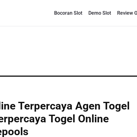
Bocoran Slot
Demo Slot
Review 
ine Terpercaya Agen Togel
erpercaya Togel Online
epools