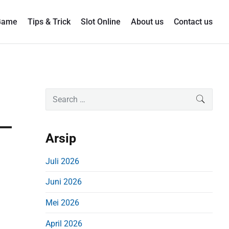
Game
Tips & Trick
Slot Online
About us
Contact us
P
S
SEARC
e
r
a
i
r
Arsip
m
c
a
h
Juli 2026
r
f
Juni 2026
o
y
r
S
Mei 2026
:
i
April 2026