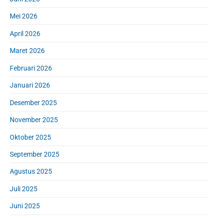
o
i
r
d
Mei 2026
:
e
April 2026
b
a
Maret 2026
r
Februari 2026
Januari 2026
Desember 2025
November 2025
Oktober 2025
September 2025
Agustus 2025
Juli 2025
Juni 2025