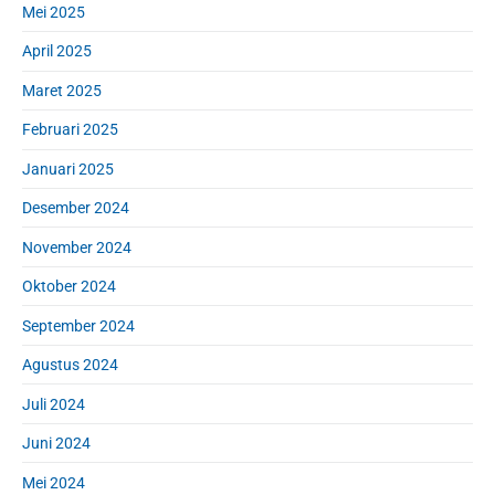
Mei 2025
April 2025
Maret 2025
Februari 2025
Januari 2025
Desember 2024
November 2024
Oktober 2024
September 2024
Agustus 2024
Juli 2024
Juni 2024
Mei 2024