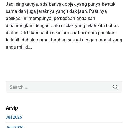
Jadi singkatnya, ada banyak objek yang punya bentuk
sama dan juga jaraknya yang tidak jauh. Pastinya
aplikasi ini mempunyai perbedaan andaikan
dibandingkan dengan auto clicker yang telah kita bahas
diatas. Oleh karena itu sebelum saat bermain pastikan
terlebih dahulu nomer taruhan sesuai dengan modal yang
anda miliki.…
P
S
SEAR
r
e
i
a
m
r
Arsip
a
c
r
h
Juli 2026
y
f
S
Juni 2026