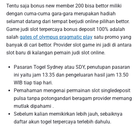
Tentu saja bonus new member 200 bisa bettor miliki
dengan cuma-cuma gara-gara merupakan hadiah
selamat datang dari tempat berjudi online pilihan bettor.
Game judi slot terpercaya bonus deposit 100% adalah
salah
gates of olympus pragmatic play
satu promo yang
banyak di cari bettor. Provider slot game ini jadi di antara
slot baru di kalangan pemain judi slot online.
Pasaran Togel Sydney atau SDY, penutupan pasaran
ini yaitu jam 13.35 dan pengeluaran hasil jam 13.50
WIB tiap tiap hari.
Pemahaman mengenai permainan slot singledeposit
pulsa tanpa potongandari beragam provider memang
mutlak dipahami .
Sebelum kalian memikirkan lebih jauh, sebaiknya
daftar akun togel terpercaya terlebih dahulu.