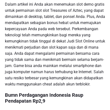
Dalam artikel ini Anda akan menemukan slot demo gratis
untuk permainan slot slot Treasures of Aztec, yang dapat
dimainkan di desktop, tablet, dan ponsel Anda. Plus, Anda
mendapatkan sebagian bonus hebat untuk memajukan
kepercayaan Anda pada web tersebut. Perkembangan
teknologi telah memungkinkan bagi mereka yang
kemungkinan tidak tinggal di dekat Judi Slot Online untuk
menikmati perjudian dan slot kapan saja dan di mana
saja. Anda dapat mengalami permainan bersama cara
yang tidak sama dan menikmati bermain selama berjam-
jam. Game bisa anda mainkan melalui smartphone dan
juga komputer namun harus terhubung ke Internet. Salah
satu resiko terbesar yang kemungkinan akan didapatkan
waktu menggunakan cheat adalah akun terblokir.
Bumn Perdagangan Indonesia Raup
Pendapatan Rp2,9