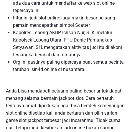
ada dua cara untuk mendaftar ke web slot online
tepercaya ini.
Fitur ini judi slot online juga makin besar peluang
pemain mendapatkan simbol Scatter.
Kapolres Lebong AKBP Ichsan Nur, S.IK, melalui
Kapolsek Lebong Utara IPTU Danie Pamungkas
Setyawan, SH, mengatakan aktivitas judi itu dilakoni
tersangka berasal dari rumahnya.
Org ini pastinya paling dipercaya buat semua pecinta
taruhan isin4d online di nusantara.
Anda bisa mendapati peluang paling besar untuk dapat
menang selama bermain jackpot slot. Cara bertaruh
tentunya amat diperlukan agar bisa beroleh kemenangan
slot online disetiap kali anda bertaruh dan pilih varian
game slot jackpot terbesar jadi incaranmu. Tidak cuma
duit Tetapi ingat kesibukan judi online bukan sumber