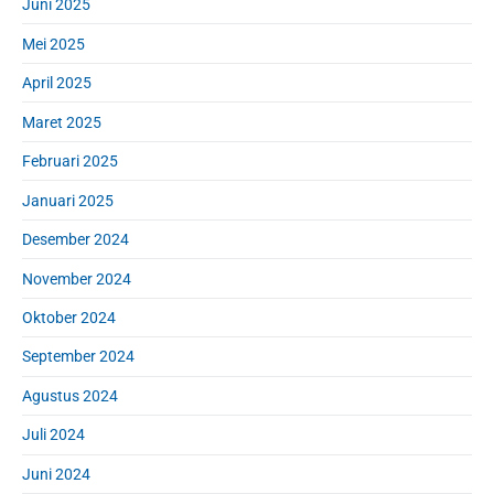
Juni 2025
Mei 2025
April 2025
Maret 2025
Februari 2025
Januari 2025
Desember 2024
November 2024
Oktober 2024
September 2024
Agustus 2024
Juli 2024
Juni 2024