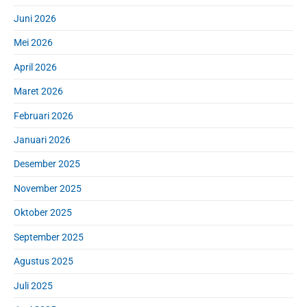
y
f
S
Juni 2026
o
i
r
d
Mei 2026
:
e
April 2026
b
a
Maret 2026
r
Februari 2026
Januari 2026
Desember 2025
November 2025
Oktober 2025
September 2025
Agustus 2025
Juli 2025