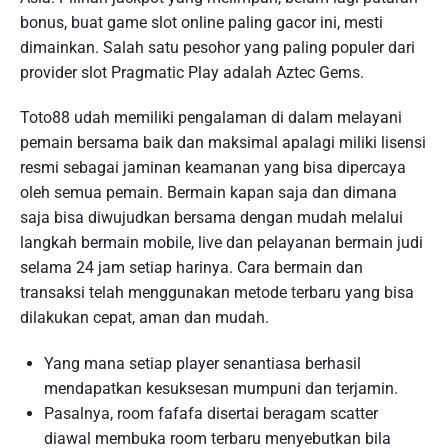
bonus, buat game slot online paling gacor ini, mesti
dimainkan. Salah satu pesohor yang paling populer dari
provider slot Pragmatic Play adalah Aztec Gems.
Toto88 udah memiliki pengalaman di dalam melayani
pemain bersama baik dan maksimal apalagi miliki lisensi
resmi sebagai jaminan keamanan yang bisa dipercaya
oleh semua pemain. Bermain kapan saja dan dimana
saja bisa diwujudkan bersama dengan mudah melalui
langkah bermain mobile, live dan pelayanan bermain judi
selama 24 jam setiap harinya. Cara bermain dan
transaksi telah menggunakan metode terbaru yang bisa
dilakukan cepat, aman dan mudah.
Yang mana setiap player senantiasa berhasil
mendapatkan kesuksesan mumpuni dan terjamin.
Pasalnya, room fafafa disertai beragam scatter
diawal membuka room terbaru menyebutkan bila