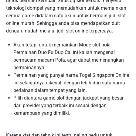
untuk bermain kembali. Situs qq slot terbaik menyertai
teknologi dompet yang memudahkan untuk memainkan
semua game didalam satu akun untuk bermain judi slot
online murah. Sehingga anda bisa mendapatkan duit
dengan mudah melalui judi slot online terpercaya.
Akan tetapi untuk memainkan Mode slot hoki
Permainan Duo Fu Duo Cai ini kalian mengenal
bermacam macam Pola, agar dapat memenangkan
permainannya.
Permainan yang punyai nama Togel Singapore Online
ini selanjutnya dikenali dengan lebih dari satu nama
berlainan dalam tempat yang lain.
Pilih diantara game slot dengan jackpot yang besar
dari provider yang terbaik ini sesuai dengan
kemampuan yang dimiliki.
Karena kiat dan tehnik ini tentu paling perlu untuk