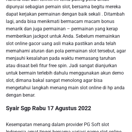
dipunyai sebagian pemain slot, bersama begitu mereka
dapat kerjakan permainan dengan baik sekali . Ditambah
lagi, anda bisa menikmati bermacam macam bonus
menarik dan juga permainan – permainan yang kerap
memberikan jackpot untuk Anda. Sebelum memainkan
slot online gacor uang asli maka pastikan anda telah
memahami aturan dan pola permainan slot tersebut, agar
menjauhi kesalahan pada waktu memasang taruhan
atau disaat beli fitur free spin. Jadi sangat dianjurkan
untuk bermain terlebih dahulu menggunakan akun demo
slot, dimana bakal sangat menolong agar bisa
mengetahui langkah menang main slot online di hp anda
dengan benar.
Syair Sgp Rabu 17 Agustus 2022
Kesempatan menang dalam provider PG Soft slot
Indonesia amat tinggi bersama variasi game slot online