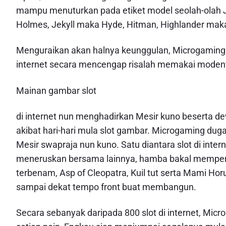
mampu menuturkan pada etiket model seolah-olah Ju
Holmes, Jekyll maka Hyde, Hitman, Highlander ma
Menguraikan akan halnya keunggulan, Microgaming b
internet secara mencengap risalah memakai modenya
Mainan gambar slot
di internet nun menghadirkan Mesir kuno beserta d
akibat hari-hari mula slot gambar. Microgaming dug
Mesir swapraja nun kuno. Satu diantara slot di intern
meneruskan bersama lainnya, hamba bakal memperli
terbenam, Asp of Cleopatra, Kuil tut serta Mami Ho
sampai dekat tempo front buat membangun.
Secara sebanyak daripada 800 slot di internet, Mic