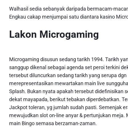
Walhasil sedia sebanyak daripada bermacam-macam
Engkau cakap menjumpai satu diantara kasino Micr
Lakon Microgaming
Microgaming disusun sedang tarikh 1994. Tarikh yan
sanggup dikenal sebagai agenda set peroi terkini dek
tersebut diluncurkan sedang tarikh yang serupa dgn s
merepresentasikan mewartakan main live sungguhan c
Splash. Bukan nyata apakah tersebut didefinisikan s
dekat mayapada, berikut tebakan diperdebatkan. 
Jackpot toleran, yg jumlah sudah pasti. Semenjak e
mewujudkan slot on-line anyar & pertunjukan meja
main Bingo semasa berzaman-zaman.