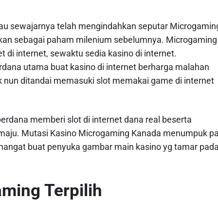
gkau sewajarnya telah mengindahkan seputar Microgamin
tikan sebagai paham milenium sebelumnya. Microgaming
 di internet, sewaktu sedia kasino di internet.
dana utama buat kasino di internet berharga malahan
k nun ditandai memasuki slot memakai game di internet
erdana memberi slot di internet dana real beserta
maju. Mutasi Kasino Microgaming Kanada menumpuk p
n hangat buat penyuka gambar main kasino yg tamar pad
aming Terpilih