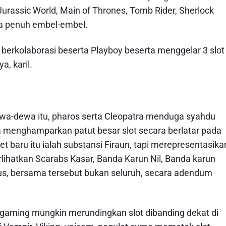
rassic World, Main of Thrones, Tomb Rider, Sherlock
ka penuh embel-embel.
erkolaborasi beserta Playboy beserta menggelar 3 slot 
, karil.
ewa-dewa itu, pharos serta Cleopatra menduga syahdu
a menghamparkan patut besar slot secara berlatar pada
et baru itu ialah substansi Firaun, tapi merepresentasika
hatkan Scarabs Kasar, Banda Karun Nil, Banda karun
rus, bersama tersebut bukan seluruh, secara adendum
rogaming mungkin merundingkan slot dibanding dekat di