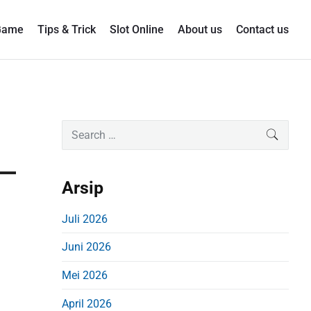
Game
Tips & Trick
Slot Online
About us
Contact us
P
S
SEARC
e
r
a
i
r
Arsip
m
c
a
h
Juli 2026
r
f
Juni 2026
o
y
r
S
Mei 2026
:
i
April 2026