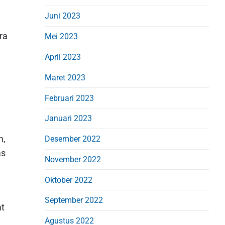
Juni 2023
ra
Mei 2023
April 2023
Maret 2023
Februari 2023
Januari 2023
n,
Desember 2022
as
November 2022
Oktober 2022
September 2022
at
Agustus 2022