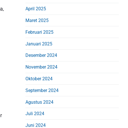
a,
April 2025
Maret 2025
Februari 2025
Januari 2025
Desember 2024
November 2024
Oktober 2024
September 2024
Agustus 2024
Juli 2024
r
Juni 2024