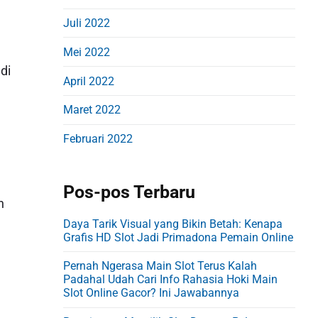
Juli 2022
Mei 2022
di
April 2022
Maret 2022
Februari 2022
Pos-pos Terbaru
n
Daya Tarik Visual yang Bikin Betah: Kenapa
Grafis HD Slot Jadi Primadona Pemain Online
Pernah Ngerasa Main Slot Terus Kalah
Padahal Udah Cari Info Rahasia Hoki Main
Slot Online Gacor? Ini Jawabannya