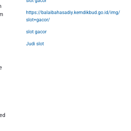
slot gacor
n
https://balaibahasadiy.kemdikbud.go.id/img/
am
slot+gacor/
slot gacor
Judi slot
e
ted