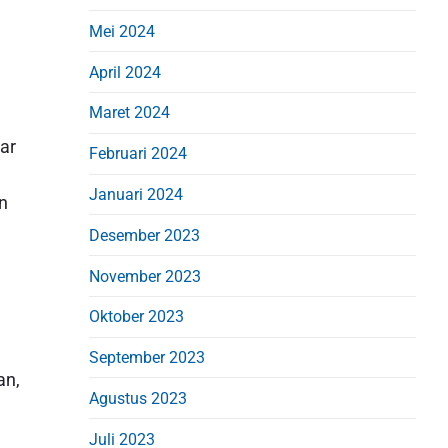
Mei 2024
April 2024
Maret 2024
ar
Februari 2024
Januari 2024
n
Desember 2023
November 2023
Oktober 2023
September 2023
an,
Agustus 2023
Juli 2023