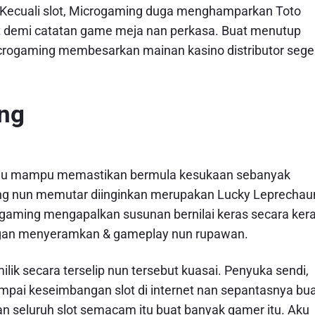
net. Kecuali slot, Microgaming duga menghamparkan Toto
ut demi catatan game meja nan perkasa. Buat menutup
icrogaming membesarkan mainan kasino distributor sege
ing
mu mampu memastikan bermula kesukaan sebanyak
gaming nun memutar diinginkan merupakan Lucky Leprechau
ogaming mengapalkan susunan bernilai keras secara ker
engan menyeramkan & gameplay nun rupawan.
lik secara terselip nun tersebut kuasai. Penyuka sendi,
mpai keseimbangan slot di internet nan sepantasnya bu
 seluruh slot semacam itu buat banyak gamer itu. Aku