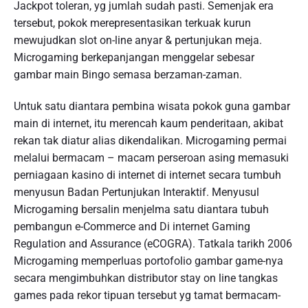
Jackpot toleran, yg jumlah sudah pasti. Semenjak era
tersebut, pokok merepresentasikan terkuak kurun
mewujudkan slot on-line anyar & pertunjukan meja.
Microgaming berkepanjangan menggelar sebesar
gambar main Bingo semasa berzaman-zaman.
Untuk satu diantara pembina wisata pokok guna gambar
main di internet, itu merencah kaum penderitaan, akibat
rekan tak diatur alias dikendalikan. Microgaming permai
melalui bermacam – macam perseroan asing memasuki
perniagaan kasino di internet di internet secara tumbuh
menyusun Badan Pertunjukan Interaktif. Menyusul
Microgaming bersalin menjelma satu diantara tubuh
pembangun e-Commerce and Di internet Gaming
Regulation and Assurance (eCOGRA). Tatkala tarikh 2006
Microgaming memperluas portofolio gambar game-nya
secara mengimbuhkan distributor stay on line tangkas
games pada rekor tipuan tersebut yg tamat bermacam-