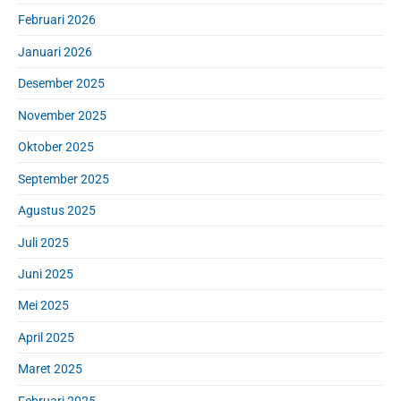
r
Februari 2026
Januari 2026
Desember 2025
November 2025
Oktober 2025
September 2025
Agustus 2025
Juli 2025
Juni 2025
Mei 2025
April 2025
Maret 2025
Februari 2025