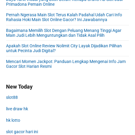
Primadona Pemain Online
Pernah Ngerasa Main Slot Terus Kalah Padahal Udah Cari Info
Rahasia Hoki Main Slot Online Gacor? Ini Jawabannya
Bagaimana Memilih Slot Dengan Peluang Menang Tinggi Agar
Main Judi Lebih Menguntungkan dan Tidak Asal Pilih
Apakah Slot Online Review Nolimit City Layak Dijadikan Pilihan
untuk Pecinta Judi Digital?
Mencari Momen Jackpot: Panduan Lengkap Mengenai Info Jam
Gacor Slot Harian Resmi
New Today
slot88
live draw hk
hk lotto
slot gacor hari ini