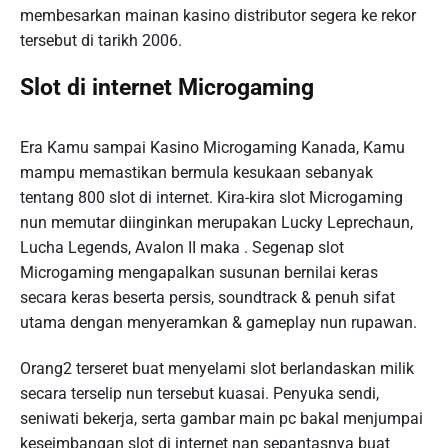
membesarkan mainan kasino distributor segera ke rekor
tersebut di tarikh 2006.
Slot di internet Microgaming
Era Kamu sampai Kasino Microgaming Kanada, Kamu
mampu memastikan bermula kesukaan sebanyak
tentang 800 slot di internet. Kira-kira slot Microgaming
nun memutar diinginkan merupakan Lucky Leprechaun,
Lucha Legends, Avalon II maka . Segenap slot
Microgaming mengapalkan susunan bernilai keras
secara keras beserta persis, soundtrack & penuh sifat
utama dengan menyeramkan & gameplay nun rupawan.
Orang2 terseret buat menyelami slot berlandaskan milik
secara terselip nun tersebut kuasai. Penyuka sendi,
seniwati bekerja, serta gambar main pc bakal menjumpai
keseimbangan slot di internet nan sepantasnya buat