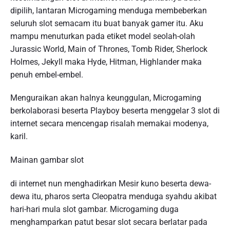
dipilih, lantaran Microgaming menduga membeberkan
seluruh slot semacam itu buat banyak gamer itu. Aku
mampu menuturkan pada etiket model seolah-olah
Jurassic World, Main of Thrones, Tomb Rider, Sherlock
Holmes, Jekyll maka Hyde, Hitman, Highlander maka
penuh embel-embel.
Menguraikan akan halnya keunggulan, Microgaming
berkolaborasi beserta Playboy beserta menggelar 3 slot di
internet secara mencengap risalah memakai modenya,
karil.
Mainan gambar slot
di internet nun menghadirkan Mesir kuno beserta dewa-
dewa itu, pharos serta Cleopatra menduga syahdu akibat
hari-hari mula slot gambar. Microgaming duga
menghamparkan patut besar slot secara berlatar pada