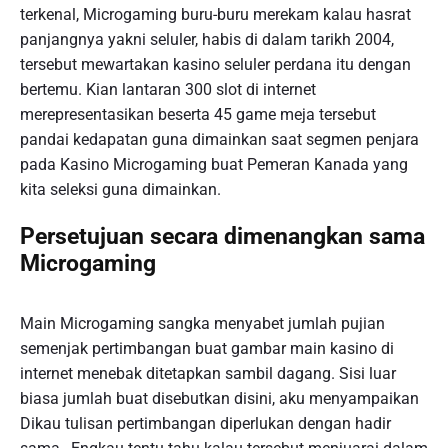
terkenal, Microgaming buru-buru merekam kalau hasrat
panjangnya yakni seluler, habis di dalam tarikh 2004,
tersebut mewartakan kasino seluler perdana itu dengan
bertemu. Kian lantaran 300 slot di internet
merepresentasikan beserta 45 game meja tersebut
pandai kedapatan guna dimainkan saat segmen penjara
pada Kasino Microgaming buat Pemeran Kanada yang
kita seleksi guna dimainkan.
Persetujuan secara dimenangkan sama
Microgaming
Main Microgaming sangka menyabet jumlah pujian
semenjak pertimbangan buat gambar main kasino di
internet menebak ditetapkan sambil dagang. Sisi luar
biasa jumlah buat disebutkan disini, aku menyampaikan
Dikau tulisan pertimbangan diperlukan dengan hadir