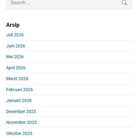
SEAR
r
e
i
a
m
r
Arsip
a
c
r
h
Juli 2026
y
f
S
Juni 2026
o
i
r
d
Mei 2026
:
e
April 2026
b
a
Maret 2026
r
Februari 2026
Januari 2026
Desember 2025
November 2025
Oktober 2025