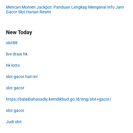
Mencari Momen Jackpot: Panduan Lengkap Mengenai Info Jam
Gacor Slot Harian Resmi
New Today
slot88
live draw hk
hk lotto
slot gacor hari ini
slot gacor
https://balaibahasadiy.kemdikbud.go.id/img/slot+gacor/
slot gacor
Judi slot