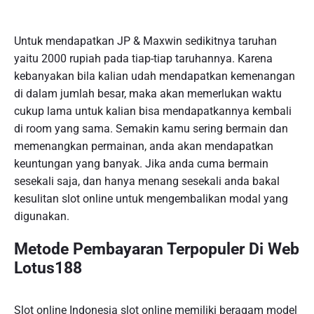
Untuk mendapatkan JP & Maxwin sedikitnya taruhan
yaitu 2000 rupiah pada tiap-tiap taruhannya. Karena
kebanyakan bila kalian udah mendapatkan kemenangan
di dalam jumlah besar, maka akan memerlukan waktu
cukup lama untuk kalian bisa mendapatkannya kembali
di room yang sama. Semakin kamu sering bermain dan
memenangkan permainan, anda akan mendapatkan
keuntungan yang banyak. Jika anda cuma bermain
sesekali saja, dan hanya menang sesekali anda bakal
kesulitan slot online untuk mengembalikan modal yang
digunakan.
Metode Pembayaran Terpopuler Di Web
Lotus188
Slot online Indonesia slot online memiliki beragam model