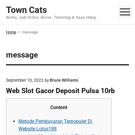
S
Town Cats
k
M
Berita, Judi Online, Bisnis, Teknologi & Gaya Hidup
i
p
Home
message
t
o
c
message
o
n
t
e
September 10, 2022
by
Bruce Williams
n
Web Slot Gacor Deposit Pulsa 10rb
t
Content
Metode Pembayaran Terpopuler Di
Website Lotus188