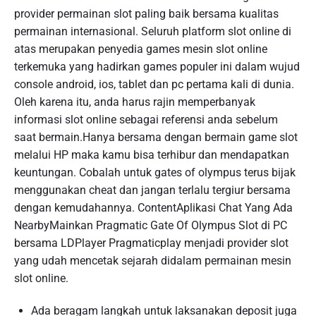
provider permainan slot paling baik bersama kualitas
permainan internasional. Seluruh platform slot online di
atas merupakan penyedia games mesin slot online
terkemuka yang hadirkan games populer ini dalam wujud
console android, ios, tablet dan pc pertama kali di dunia.
Oleh karena itu, anda harus rajin memperbanyak
informasi slot online sebagai referensi anda sebelum
saat bermain.Hanya bersama dengan bermain game slot
melalui HP maka kamu bisa terhibur dan mendapatkan
keuntungan. Cobalah untuk gates of olympus terus bijak
menggunakan cheat dan jangan terlalu tergiur bersama
dengan kemudahannya. ContentAplikasi Chat Yang Ada
NearbyMainkan Pragmatic Gate Of Olympus Slot di PC
bersama LDPlayer Pragmaticplay menjadi provider slot
yang udah mencetak sejarah didalam permainan mesin
slot online.
Ada beragam langkah untuk laksanakan deposit juga