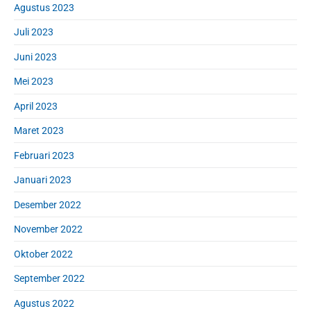
Agustus 2023
Juli 2023
Juni 2023
Mei 2023
April 2023
Maret 2023
Februari 2023
Januari 2023
Desember 2022
November 2022
Oktober 2022
September 2022
Agustus 2022