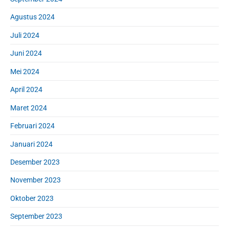
Agustus 2024
Juli 2024
Juni 2024
Mei 2024
April 2024
Maret 2024
Februari 2024
Januari 2024
Desember 2023
November 2023
Oktober 2023
September 2023