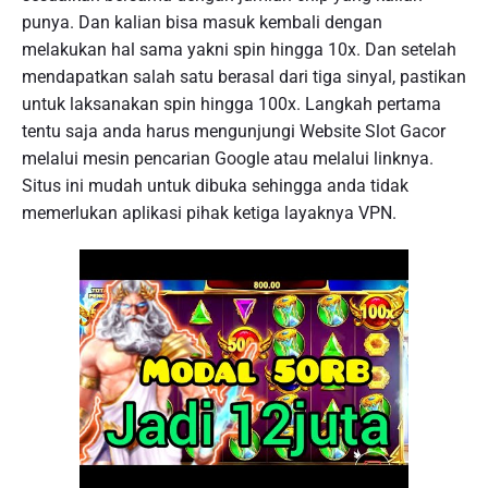
punya. Dan kalian bisa masuk kembali dengan
melakukan hal sama yakni spin hingga 10x. Dan setelah
mendapatkan salah satu berasal dari tiga sinyal, pastikan
untuk laksanakan spin hingga 100x. Langkah pertama
tentu saja anda harus mengunjungi Website Slot Gacor
melalui mesin pencarian Google atau melalui linknya.
Situs ini mudah untuk dibuka sehingga anda tidak
memerlukan aplikasi pihak ketiga layaknya VPN.