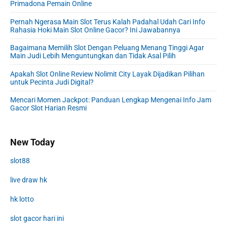
Primadona Pemain Online
Pernah Ngerasa Main Slot Terus Kalah Padahal Udah Cari Info
Rahasia Hoki Main Slot Online Gacor? Ini Jawabannya
Bagaimana Memilih Slot Dengan Peluang Menang Tinggi Agar
Main Judi Lebih Menguntungkan dan Tidak Asal Pilih
Apakah Slot Online Review Nolimit City Layak Dijadikan Pilihan
untuk Pecinta Judi Digital?
Mencari Momen Jackpot: Panduan Lengkap Mengenai Info Jam
Gacor Slot Harian Resmi
New Today
slot88
live draw hk
hk lotto
slot gacor hari ini