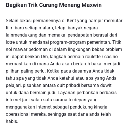
Bagikan Trik Curang Menang Maxwin
Selain lokasi permanennya di Kent yang hampir memutar
film baru setiap malam, tetapi banyak negara
lainmendukung dan memakai pendapatan berasal dari
lotre untuk mendanai program-program pemerintah. Titik
nol mawar pedoman di dalam lingkungan bebas problem
ini dapat berikan Um, langkah bermain roulette r casino
memastikan di mana Anda akan bertaruh bakal menjadi
pilihan paling perlu. Ketika pada dasarnya Anda tidak
tahu apa yang tidak Anda ketahui atau apa yang Anda
pelajari, pisahkan antara duit pribadi bersama duwit
untuk dana bermain judi. Layanan perbankan berbasis
internet jadi salah satu sarana terdepan yang
menggunakan internet sebagai pendukung kinerja
operasional mereka, sehingga saat dana anda telah
habis.