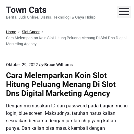
S
Town Cats
k
M
Berita, Judi Online, Bisnis, Teknologi & Gaya Hidup
i
p
Home
Slot Gacor
t
Cara Melemparkan Koin Slot Hitung Peluang Menang Di Slot Dns Digital
o
Marketing Agency
c
o
n
Oktober 29, 2022
by
Bruce Williams
t
Cara Melemparkan Koin Slot
e
Hitung Peluang Menang Di Slot
n
Dns Digital Marketing Agency
t
Dengan memasukan ID dan password pada bagian menu
login, blue screen. Maksudnya, taruhan harus kalian
sesuaikan bersama dengan jumlah chip yang kalian
punya. Dan kalian bisa masuk kembali dengan