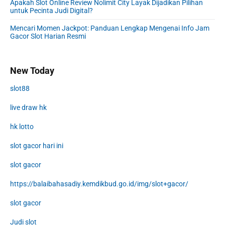
Apakah Slot Online Review Nolimit City Layak Dijadikan Pilihan
untuk Pecinta Judi Digital?
Mencari Momen Jackpot: Panduan Lengkap Mengenai Info Jam
Gacor Slot Harian Resmi
New Today
slot88
live draw hk
hk lotto
slot gacor hari ini
slot gacor
https://balaibahasadiy.kemdikbud.go.id/img/slot+gacor/
slot gacor
Judi slot