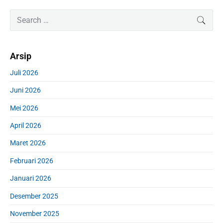
P
S
SEAR
r
e
i
a
m
r
Arsip
a
c
r
h
Juli 2026
y
f
S
Juni 2026
o
i
r
d
Mei 2026
:
e
April 2026
b
a
Maret 2026
r
Februari 2026
Januari 2026
Desember 2025
November 2025