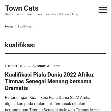
S
Town Cats
k
M
Berita, Judi Online, Bisnis, Teknologi & Gaya Hidup
i
p
Home
kualifikasi
t
o
c
kualifikasi
o
n
t
e
Oktober 15, 2022
by
Bruce Williams
n
Kualifikasi Piala Dunia 2022 Afrika:
t
Timnas Senegal Menang bersama
Dramatis
Pertandingan Kualifikasi Piala Dunia 2022 Afrika
digelarkan pada malam ini. Termasuk didalam
pertandingan Timnas Senegal melawan Timnas Mesir,