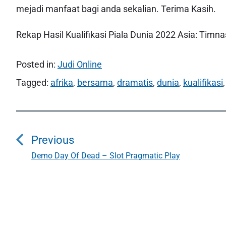
mejadi manfaat bagi anda sekalian. Terima Kasih.
Rekap Hasil Kualifikasi Piala Dunia 2022 Asia: Ti
Posted in:
Judi Online
Tagged:
afrika
,
bersama
,
dramatis
,
dunia
,
kualifikasi
,
N
a
Previous
v
Demo Day Of Dead – Slot Pragmatic Play
P
r
i
e
g
v
i
a