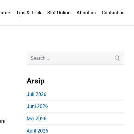
Game
Tips & Trick
Slot Online
About us
Contact us
P
S
SEARC
e
r
a
i
r
Arsip
m
c
a
h
Juli 2026
r
f
Juni 2026
o
y
r
S
Mei 2026
ini
:
i
April 2026