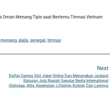
mnas Oman Menang Tipis saat Bertemu Timnas Vietnam
menang
,
piala
,
senegal
,
timnas
Next
Daftar Games Slot Joker Online Dan Menangkan Jackpot
Ratusan Juta Rupiah Seputar Berita International
Olahraga, Artis, Kesehatan, Lifestyle, Kuliner, Dan Lainnya
t