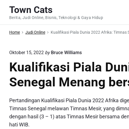
S
Town Cats
k
Berita, Judi Online, Bisnis, Teknologi & Gaya Hidup
i
p
Home
Judi Online
Kualifikasi Piala Dunia 2022 Afrika: Timn
t
o
c
Oktober 15, 2022
by
Bruce Williams
o
Kualifikasi Piala Du
n
t
Senegal Menang ber
e
n
Pertandingan Kualifikasi Piala Dunia 2022 Afrika d
t
Timnas Senegal melawan Timnas Mesir, yang dimn
dengan hasil (3 – 1) atas Timnas Mesir bersama den
hati WIB.