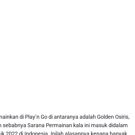
ainkan di Play’n Go di antaranya adalah Golden Osiris,
ah sebabnya Sarana Permainan kala ini masuk didalam
ik 2022 di Indonesia. Inilah alasannya kenapa banyak