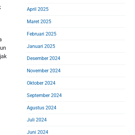
k
April 2025
Maret 2025
Februari 2025
a
Januari 2025
mun
jak
Desember 2024
November 2024
Oktober 2024
September 2024
Agustus 2024
Juli 2024
Juni 2024