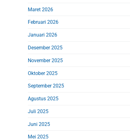
d
Maret 2026
e
b
Februari 2026
a
Januari 2026
r
Desember 2025
November 2025
Oktober 2025
September 2025
Agustus 2025
Juli 2025
Juni 2025
Mei 2025