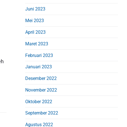
Juni 2023
Mei 2023
April 2023
Maret 2023
Februari 2023
eh
Januari 2023
Desember 2022
November 2022
Oktober 2022
September 2022
Agustus 2022