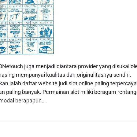
e ONetouch juga menjadi diantara provider yang disukai ol
-masing mempunyai kualitas dan originalitasnya sendiri.
an ialah daftar website judi slot online paling terpercaya
n paling banyak. Permainan slot miliki beragam rentang
 modal berapapun.…