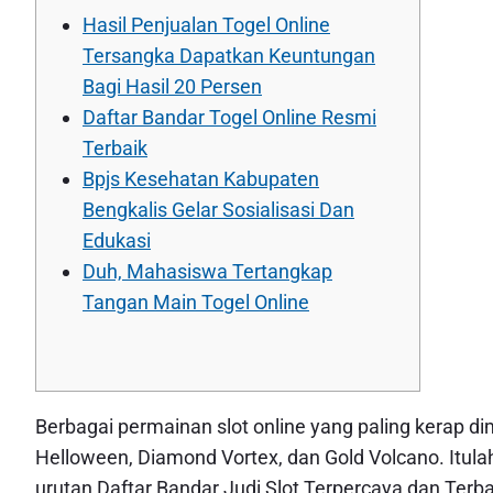
Hasil Penjualan Togel Online
Tersangka Dapatkan Keuntungan
Bagi Hasil 20 Persen
Daftar Bandar Togel Online Resmi
Terbaik
Bpjs Kesehatan Kabupaten
Bengkalis Gelar Sosialisasi Dan
Edukasi
Duh, Mahasiswa Tertangkap
Tangan Main Togel Online
Berbagai permainan slot online yang paling kerap dim
Helloween, Diamond Vortex, dan Gold Volcano. Itul
urutan Daftar Bandar Judi Slot Terpercaya dan Terba