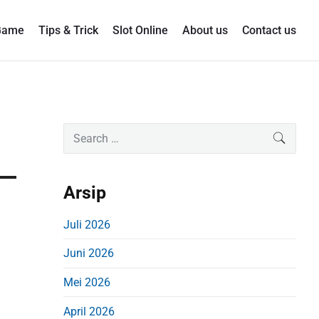
Game
Tips & Trick
Slot Online
About us
Contact us
P
S
SEARC
e
r
a
i
r
Arsip
m
c
a
h
Juli 2026
r
f
Juni 2026
o
y
r
S
Mei 2026
:
i
April 2026