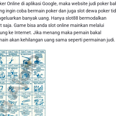
r Online di aplikasi Google, maka website judi poker ba
g ingin coba bermain poker dan juga slot dewa poker ti
engeluarkan banyak uang. Hanya slot88 bermodalkan
 saja. Game bisa anda slot online mainkan melalui
ung ke Internet. Jika menang maka pemain bakal
ain akan kehilangan uang sama seperti permainan judi.