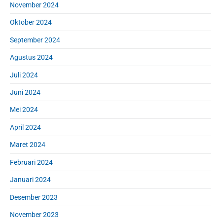
November 2024
Oktober 2024
September 2024
Agustus 2024
Juli 2024
Juni 2024
Mei 2024
April 2024
Maret 2024
Februari 2024
Januari 2024
Desember 2023
November 2023