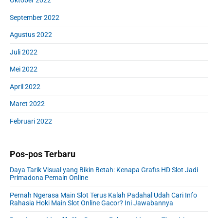
Oktober 2022
September 2022
Agustus 2022
Juli 2022
Mei 2022
April 2022
Maret 2022
Februari 2022
Pos-pos Terbaru
Daya Tarik Visual yang Bikin Betah: Kenapa Grafis HD Slot Jadi
Primadona Pemain Online
Pernah Ngerasa Main Slot Terus Kalah Padahal Udah Cari Info
Rahasia Hoki Main Slot Online Gacor? Ini Jawabannya