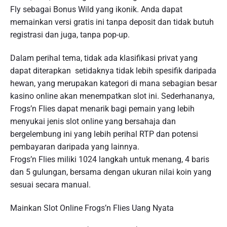
Fly sebagai Bonus Wild yang ikonik. Anda dapat
memainkan versi gratis ini tanpa deposit dan tidak butuh
registrasi dan juga, tanpa pop-up.
Dalam perihal tema, tidak ada klasifikasi privat yang
dapat diterapkan setidaknya tidak lebih spesifik daripada
hewan, yang merupakan kategori di mana sebagian besar
kasino online akan menempatkan slot ini. Sederhananya,
Frogs’n Flies dapat menarik bagi pemain yang lebih
menyukai jenis slot online yang bersahaja dan
bergelembung ini yang lebih perihal RTP dan potensi
pembayaran daripada yang lainnya.
Frogs’n Flies miliki 1024 langkah untuk menang, 4 baris
dan 5 gulungan, bersama dengan ukuran nilai koin yang
sesuai secara manual.
Mainkan Slot Online Frogs’n Flies Uang Nyata