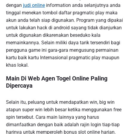
dengan
judi online
information anda selanjutnya anda
tinggal menekan tombol daftar pragmatic play maka
akun anda telah siap digunakan. Program yang dipakai
untuk lakukan hack di android sayang tidak dianjurkan
untuk digunakan dikarenakan beseduko kala
memainkannya. Selain miliki daya tarik tersendiri bagi
pengguna game ini gara-gara mengusung permainan
kartu baik kartu Internasional pragmatic play maupun
khas lokal.
Main Di Web Agen Togel Online Paling
Dipercaya
Selain itu, peluang untuk mendapatkan win, big win
atapun super win lebih besar ketika menggunakan free
spin tersebut. Cara main lainnya yang harus
dimanfaatkan dengan baik adalah rajin login tiap-tiap
harinya untuk memperoleh bonus slot online harian.