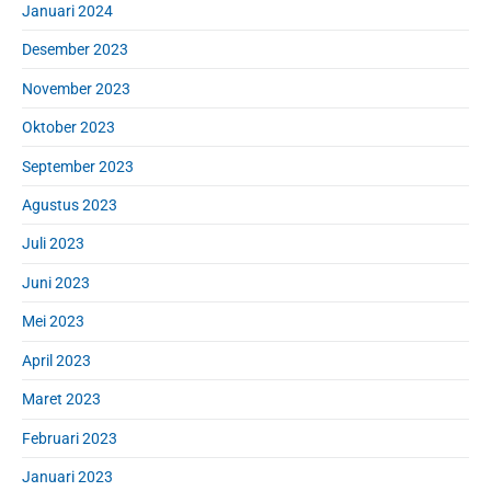
Januari 2024
Desember 2023
November 2023
Oktober 2023
September 2023
Agustus 2023
Juli 2023
Juni 2023
Mei 2023
April 2023
Maret 2023
Februari 2023
Januari 2023