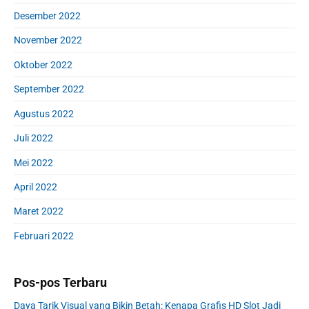
Desember 2022
November 2022
Oktober 2022
September 2022
Agustus 2022
Juli 2022
Mei 2022
April 2022
Maret 2022
Februari 2022
Pos-pos Terbaru
Daya Tarik Visual yang Bikin Betah: Kenapa Grafis HD Slot Jadi