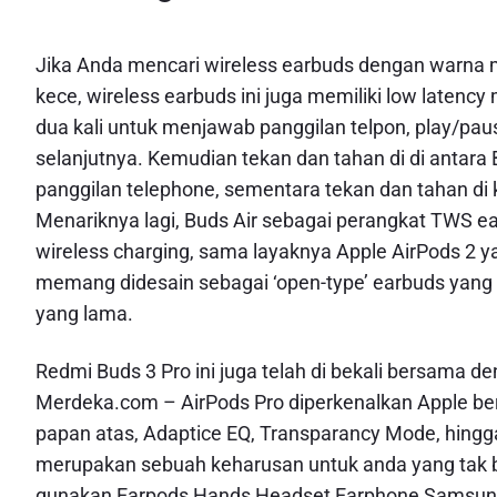
Jika Anda mencari wireless earbuds dengan warna men
kece, wireless earbuds ini juga memiliki low laten
dua kali untuk menjawab panggilan telpon, play/pau
selanjutnya. Kemudian tekan dan tahan di di antara
panggilan telephone, sementara tekan dan tahan di
Menariknya lagi, Buds Air sebagai perangkat TWS e
wireless charging, sama layaknya Apple AirPods 2 ya
memang didesain sebagai ‘open-type’ earbuds yang d
yang lama.
Redmi Buds 3 Pro ini juga telah di bekali bersama d
Merdeka.com – AirPods Pro diperkenalkan Apple bers
papan atas, Adaptice EQ, Transparancy Mode, hingga
merupakan sebuah keharusan untuk anda yang tak bi
gunakan Earpods Hands Headset Earphone Samsung A