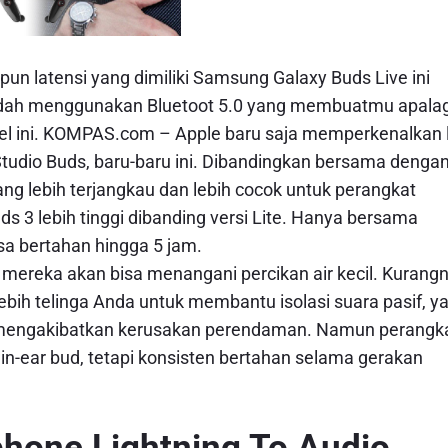
 latensi yang dimiliki Samsung Galaxy Buds Live ini
i udah menggunakan Bluetoot 5.0 yang membuatmu apalag
el ini. KOMPAS.com – Apple baru saja memperkenalkan l
Studio Buds, baru-baru ini. Dibandingkan bersama denga
ng lebih terjangkau dan lebih cocok untuk perangkat
s 3 lebih tinggi dibanding versi Lite. Hanya bersama
isa bertahan hingga 5 jam.
a mereka akan bisa menangani percikan air kecil. Kurang
lebih telinga Anda untuk membantu isolasi suara pasif, y
mengakibatkan kerusakan perendaman. Namun perangk
 in-ear bud, tetapi konsisten bertahan selama gerakan
phone Lightning To Audio