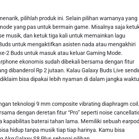
arik, pilihlah produk ini. Selain pilihan warnanya yang
cy mode yang pas untuk bermain game. Misalnya saja ketu
se musik, dan ketuk tiga kali untuk memainkan lagu
 Buds untuk mengaktifkan asisten nada atau mengakhiri
 ke-2 Buds untuk masuk atau keluar Gaming Mode.
arphone ekonomis sudah dibekali bersama dengan fitur
ng dibanderol Rp 2 jutaan. Kalau Galaxy Buds Live sendir
iklaim bisa dipakai lebih nyaman di dalam jangka waktu
engan teknologi 9 mm composite vibrating diaphragm coil
ama dengan deretan fitur “Pro” seperti noise cancellati
 kapabilitas baterai tahan lama. Memiliki sebuah earpo
sa hidup tanpa musik tiap tiap harinya. Kamu bisa
kg Galaxy S8 Plus sebagai pilihan.