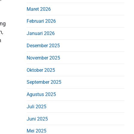
d
Maret 2026
e
b
Februari 2026
ung
a
n,
Januari 2026
r
n
Desember 2025
November 2025
Oktober 2025
September 2025
Agustus 2025
Juli 2025
Juni 2025
Mei 2025