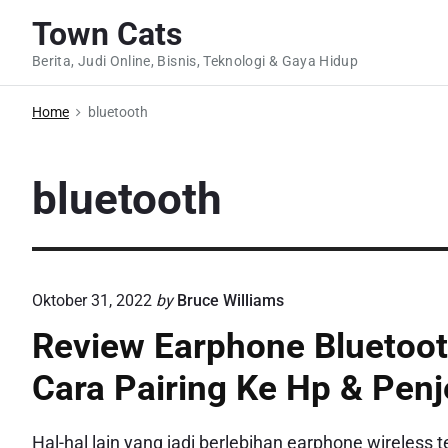
S
Town Cats
k
Berita, Judi Online, Bisnis, Teknologi & Gaya Hidup
i
p
Home
bluetooth
t
o
c
bluetooth
o
n
t
e
Oktober 31, 2022
by
Bruce Williams
n
Review Earphone Bluetoo
t
Cara Pairing Ke Hp & Pen
Hal-hal lain yang jadi berlebihan earphone wireless te